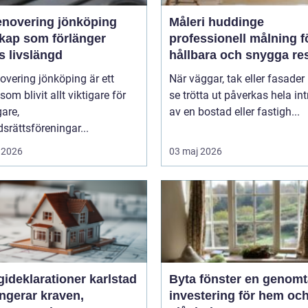
enovering jönköping
Måleri huddinge
kap som förlänger
professionell målning f
s livslängd
hållbara och snygga res
overing jönköping är ett
När väggar, tak eller fasader 
om blivit allt viktigare för
se trötta ut påverkas hela int
gare,
av en bostad eller fastigh...
srättsföreningar...
 2026
03 maj 2026
ideklarationer karlstad
Byta fönster en genomtänkt
ngerar kraven,
investering för hem oc