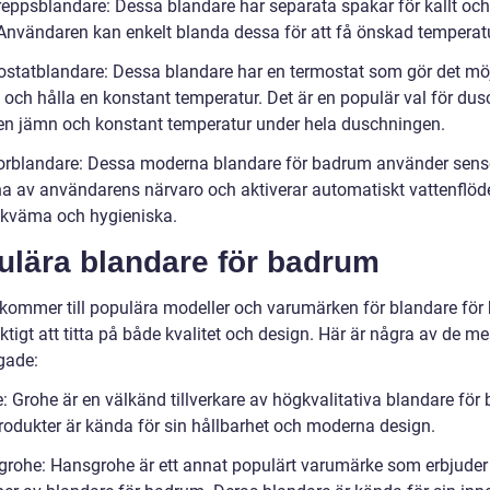
reppsblandare: Dessa blandare har separata spakar för kallt oc
 Användaren kan enkelt blanda dessa för att få önskad temperatu
ostatblandare: Dessa blandare har en termostat som gör det möjl
n och hålla en konstant temperatur. Det är en populär val för du
 en jämn och konstant temperatur under hela duschningen.
orblandare: Dessa moderna blandare för badrum använder senso
na av användarens närvaro och aktiverar automatiskt vattenflöde
kväma och hygieniska.
ulära blandare för badrum
 kommer till populära modeller och varumärken för blandare fö
iktigt att titta på både kvalitet och design. Här är några av de me
gade:
: Grohe är en välkänd tillverkare av högkvalitativa blandare för
rodukter är kända för sin hållbarhet och moderna design.
grohe: Hansgrohe är ett annat populärt varumärke som erbjuder