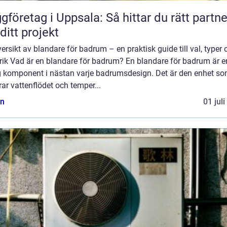
gföretag i Uppsala: Så hittar du rätt partne
 ditt projekt
ersikt av blandare för badrum – en praktisk guide till val, typer 
orik Vad är en blandare för badrum? En blandare för badrum är e
ig komponent i nästan varje badrumsdesign. Det är den enhet s
rar vattenflödet och temper...
n
01 jul