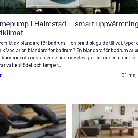
mepump i Halmstad – smart uppvärmning
tklimat
ersikt av blandare för badrum – en praktisk guide till val, typer 
orik Vad är en blandare för badrum? En blandare för badrum är e
ig komponent i nästan varje badrumsdesign. Det är den enhet s
rar vattenflödet och temper...
n
31 maj