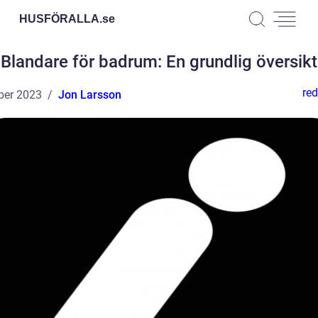
HUSFÖRALLA.
se
Blandare för badrum: En grundlig översikt
red
ber 2023
Jon Larsson