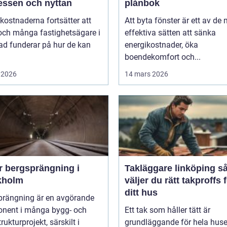
essen och nyttan
plånbok
kostnaderna fortsätter att
Att byta fönster är ett av de
och många fastighetsägare i
effektiva sätten att sänka
ad funderar på hur de kan
energikostnader, öka
boendekomfort och...
 2026
14 mars 2026
r bergsprängning i
Takläggare linköping så
kholm
väljer du rätt takproffs 
ditt hus
prängning är en avgörande
nent i många bygg- och
Ett tak som håller tätt är
rukturprojekt, särskilt i
grundläggande för hela huse