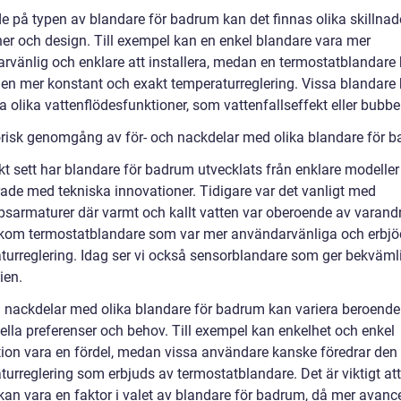
e på typen av blandare för badrum kan det finnas olika skillnade
ner och design. Till exempel kan en enkel blandare vara mer
rvänlig och enklare att installera, medan en termostatblandare
 en mer konstant och exakt temperaturreglering. Vissa blandare
 olika vattenflödesfunktioner, som vattenfallseffekt eller bubbe
orisk genomgång av för- och nackdelar med olika blandare för 
kt sett har blandare för badrum utvecklats från enklare modeller 
ade med tekniska innovationer. Tidigare var det vanligt med
psarmaturer där varmt och kallt vatten var oberoende av varand
kom termostatblandare som var mer användarvänliga och erbjö
turreglering. Idag ser vi också sensorblandare som ger bekväml
ien.
h nackdelar med olika blandare för badrum kan variera beroende
ella preferenser och behov. Till exempel kan enkelhet och enkel
ation vara en fördel, medan vissa användare kanske föredrar den
urreglering som erbjuds av termostatblandare. Det är viktigt att
 kan vara en faktor i valet av blandare för badrum, då mer avanc