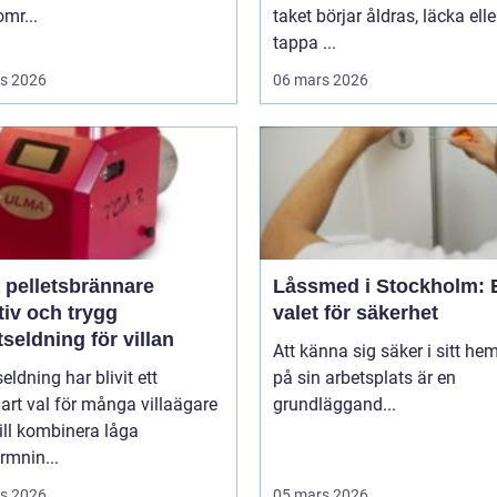
mr...
taket börjar åldras, läcka elle
tappa ...
s 2026
06 mars 2026
 pelletsbrännare
Låssmed i Stockholm: 
tiv och trygg
valet för säkerhet
tseldning för villan
Att känna sig säker i sitt hem
seldning har blivit ett
på sin arbetsplats är en
lart val för många villaägare
grundläggand...
ill kombinera låga
rmnin...
s 2026
05 mars 2026