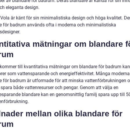
yper av blandare för badrum. Deras blandare är kända för sin inn
och eleganta design.
 Vola är känt för sin minimalistiska design och höga kvalitet. De
e för badrum används ofta i moderna och minimalistiska
designer.
titativa mätningar om blandare f
rum
 kommer till kvantitativa mätningar om blandare för badrum kan v
orer som vattensparande och energieffektivitet. Många moderna
e för badrum är utformade för att minska vattenförbrukningen 
spara både vattenresurser och pengar. Genom att välja en
esparande blandare kan en genomsnittlig familj spara upp till 
tenförbrukning.
lnader mellan olika blandare för
rum