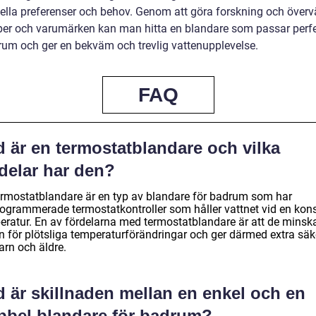
uella preferenser och behov. Genom att göra forskning och över
yper och varumärken kan man hitta en blandare som passar perfek
drum och ger en bekväm och trevlig vattenupplevelse.
FAQ
d är en termostatblandare och vilka
delar har den?
ermostatblandare är en typ av blandare för badrum som har
rogrammerade termostatkontroller som håller vattnet vid en kon
eratur. En av fördelarna med termostatblandare är att de minsk
en för plötsliga temperaturförändringar och ger därmed extra säk
arn och äldre.
d är skillnaden mellan en enkel och en
bbel blandare för badrum?