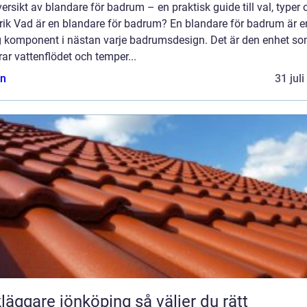
ersikt av blandare för badrum – en praktisk guide till val, typer 
orik Vad är en blandare för badrum? En blandare för badrum är e
ig komponent i nästan varje badrumsdesign. Det är den enhet s
rar vattenflödet och temper...
n
31 jul
ggare jönköping så väljer du rätt