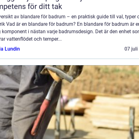
petens för ditt tak
ersikt av blandare för badrum – en praktisk guide till val, typer 
orik Vad är en blandare för badrum? En blandare för badrum är e
ig komponent i nästan varje badrumsdesign. Det är den enhet s
rar vattenflödet och temper...
ia Lundin
07 jul