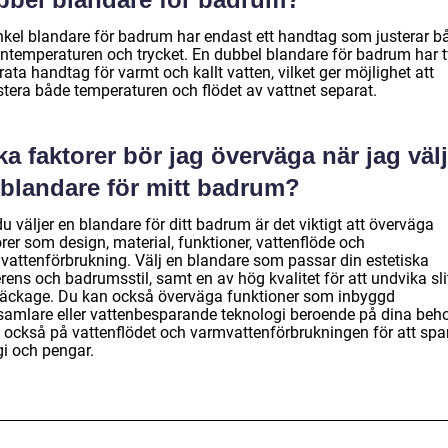
nkel blandare för badrum har endast ett handtag som justerar b
entemperaturen och trycket. En dubbel blandare för badrum har 
ata handtag för varmt och kallt vatten, vilket ger möjlighet att
stera både temperaturen och flödet av vattnet separat.
ka faktorer bör jag överväga när jag väl
 blandare för mitt badrum?
u väljer en blandare för ditt badrum är det viktigt att överväga
rer som design, material, funktioner, vattenflöde och
vattenförbrukning. Välj en blandare som passar din estetiska
rens och badrumsstil, samt en av hög kvalitet för att undvika sl
läckage. Du kan också överväga funktioner som inbyggd
lsamlare eller vattenbesparande teknologi beroende på dina beho
 också på vattenflödet och varmvattenförbrukningen för att spa
gi och pengar.