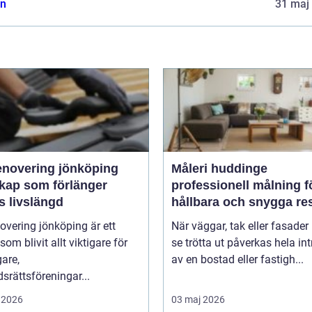
n
31 maj
enovering jönköping
Måleri huddinge
kap som förlänger
professionell målning f
s livslängd
hållbara och snygga res
overing jönköping är ett
När väggar, tak eller fasader 
om blivit allt viktigare för
se trötta ut påverkas hela int
gare,
av en bostad eller fastigh...
srättsföreningar...
 2026
03 maj 2026