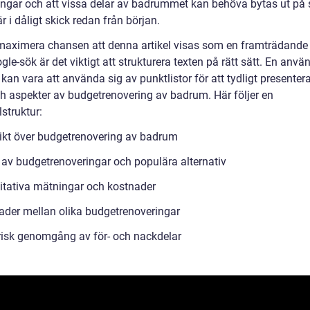
ingar och att vissa delar av badrummet kan behöva bytas ut på 
är i dåligt skick redan från början.
 maximera chansen att denna artikel visas som en framträdande
ogle-sök är det viktigt att strukturera texten på rätt sätt. En anvä
 kan vara att använda sig av punktlistor för att tydligt presentera
ch aspekter av budgetrenovering av badrum. Här följer en
struktur:
ikt över budgetrenovering av badrum
 av budgetrenoveringar och populära alternativ
itativa mätningar och kostnader
nader mellan olika budgetrenoveringar
risk genomgång av för- och nackdelar