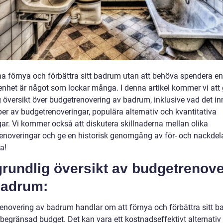
na förnya och förbättra sitt badrum utan att behöva spendera en
nhet är något som lockar många. I denna artikel kommer vi att 
g översikt över budgetrenovering av badrum, inklusive vad det in
per av budgetrenoveringar, populära alternativ och kvantitativa
ar. Vi kommer också att diskutera skillnaderna mellan olika
enoveringar och ge en historisk genomgång av för- och nackdela
a!
rundlig översikt av budgetrenove
badrum:
enovering av badrum handlar om att förnya och förbättra sitt 
egränsad budget. Det kan vara ett kostnadseffektivt alternativ t