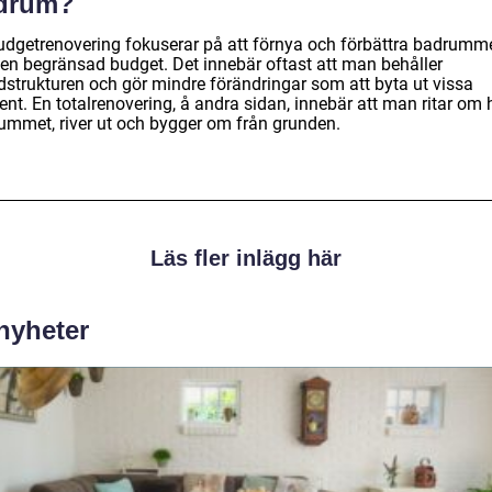
drum?
udgetrenovering fokuserar på att förnya och förbättra badrumm
en begränsad budget. Det innebär oftast att man behåller
dstrukturen och gör mindre förändringar som att byta ut vissa
nt. En totalrenovering, å andra sidan, innebär att man ritar om 
ummet, river ut och bygger om från grunden.
Läs fler inlägg här
 nyheter