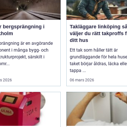
r bergsprängning i
Takläggare linköping så
kholm
väljer du rätt takproffs 
ditt hus
prängning är en avgörande
nent i många bygg- och
Ett tak som håller tätt är
rukturprojekt, särskilt i
grundläggande för hela huse
mr...
taket börjar åldras, läcka elle
tappa ...
s 2026
06 mars 2026