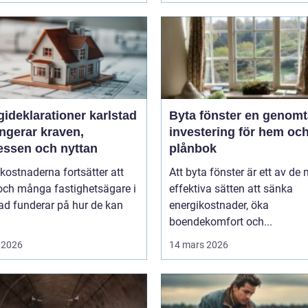
ideklarationer karlstad
Byta fönster en genomtänkt
ngerar kraven,
investering för hem oc
essen och nyttan
plånbok
kostnaderna fortsätter att
Att byta fönster är ett av de
och många fastighetsägare i
effektiva sätten att sänka
ad funderar på hur de kan
energikostnader, öka
boendekomfort och...
 2026
14 mars 2026