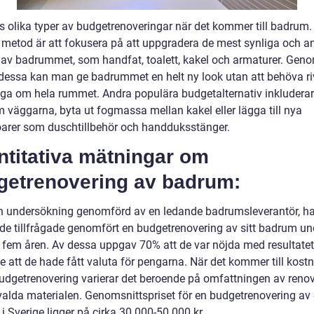
ns olika typer av budgetrenoveringar när det kommer till badrum.
 metod är att fokusera på att uppgradera de mest synliga och 
 av badrummet, som handfat, toalett, kakel och armaturer. Geno
 dessa kan man ge badrummet en helt ny look utan att behöva ri
ga om hela rummet. Andra populära budgetalternativ inkluderar
 väggarna, byta ut fogmassa mellan kakel eller lägga till nya
arer som duschtillbehör och handduksstänger.
ntitativa mätningar om
getrenovering av badrum:
en undersökning genomförd av en ledande badrumsleverantör, ha
de tillfrågade genomfört en budgetrenovering av sitt badrum un
 fem åren. Av dessa uppgav 70% att de var nöjda med resultatet
e att de hade fått valuta för pengarna. När det kommer till kost
budgetrenovering varierar det beroende på omfattningen av reno
valda materialen. Genomsnittspriset för en budgetrenovering av 
 Sverige ligger på cirka 30 000-50 000 kr.