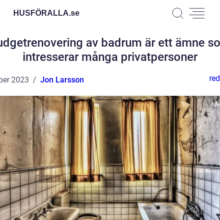
HUSFÖRALLA.
se
udgetrenovering av badrum är ett ämne s
intresserar många privatpersoner
red
ber 2023
Jon Larsson