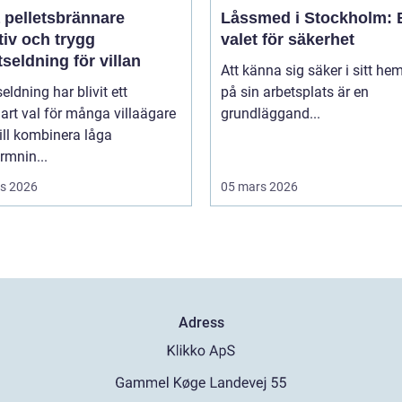
 pelletsbrännare
Låssmed i Stockholm: 
tiv och trygg
valet för säkerhet
tseldning för villan
Att känna sig säker i sitt hem
seldning har blivit ett
på sin arbetsplats är en
lart val för många villaägare
grundläggand...
ill kombinera låga
rmnin...
s 2026
05 mars 2026
Adress