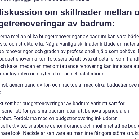
iskussion om skillnader mellan o
getrenoveringar av badrum:
derna mellan olika budgetrenoveringar av badrum kan vara både
ka och strukturella. Några vanliga skillnader inkluderar materia
 på renoveringen och graden av professionell hjälp som behövs. 
budgetrenovering kan fokusera på att byta ut detaljer som handf
 och kakel medan en mer omfattande renovering kan innebära at
rar layouten och byter ut rör och elinstallationer.
orisk genomgång av för- och nackdelar med olika budgetrenover
:
kt sett har budgetrenoveringar av badrum varit ett sätt för
ersoner att förnya sina badrum utan att behöva spendera en
nhet. Fördelarna med en budgetrenovering inkluderar
seffektivitet, snabbare genomförande och möjlighet att ge ba
hare look. Nackdelar kan vara att man inte får göra större strukt