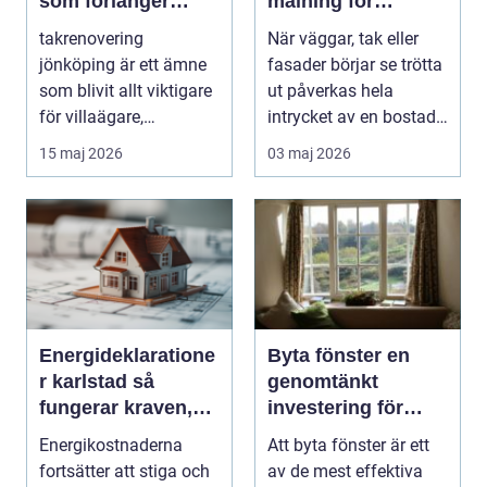
som förlänger
målning för
takets livslängd
hållbara och
takrenovering
När väggar, tak eller
snygga resultat
jönköping är ett ämne
fasader börjar se trötta
som blivit allt viktigare
ut påverkas hela
för villaägare,
intrycket av en bostad
bostadsrättsföreningar.
eller fastigh...
15 maj 2026
03 maj 2026
..
Energideklaratione
Byta fönster en
r karlstad så
genomtänkt
fungerar kraven,
investering för
processen och
hem och plånbok
Energikostnaderna
Att byta fönster är ett
nyttan
fortsätter att stiga och
av de mest effektiva