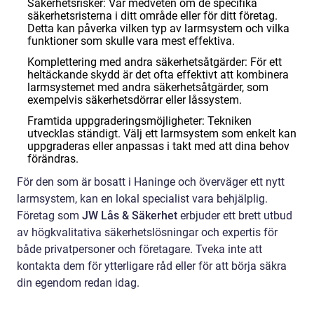
Säkerhetsrisker: Var medveten om de specifika
säkerhetsristerna i ditt område eller för ditt företag.
Detta kan påverka vilken typ av larmsystem och vilka
funktioner som skulle vara mest effektiva.
Komplettering med andra säkerhetsåtgärder: För ett
heltäckande skydd är det ofta effektivt att kombinera
larmsystemet med andra säkerhetsåtgärder, som
exempelvis säkerhetsdörrar eller låssystem.
Framtida uppgraderingsmöjligheter: Tekniken
utvecklas ständigt. Välj ett larmsystem som enkelt kan
uppgraderas eller anpassas i takt med att dina behov
förändras.
För den som är bosatt i Haninge och överväger ett nytt
larmsystem, kan en lokal specialist vara behjälplig.
Företag som
JW Lås & Säkerhet
erbjuder ett brett utbud
av högkvalitativa säkerhetslösningar och expertis för
både privatpersoner och företagare. Tveka inte att
kontakta dem för ytterligare råd eller för att börja säkra
din egendom redan idag.