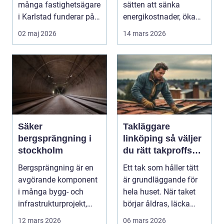
många fastighetsägare
sätten att sänka
i Karlstad funderar på
energikostnader, öka
hur de kan m...
boendekomfort och...
02 maj 2026
14 mars 2026
Säker
Takläggare
bergsprängning i
linköping så väljer
stockholm
du rätt takproffs
för ditt hus
Bergsprängning är en
Ett tak som håller tätt
avgörande komponent
är grundläggande för
i många bygg- och
hela huset. När taket
infrastrukturprojekt,
börjar åldras, läcka
särskilt i stadsomr...
eller tappa ...
12 mars 2026
06 mars 2026