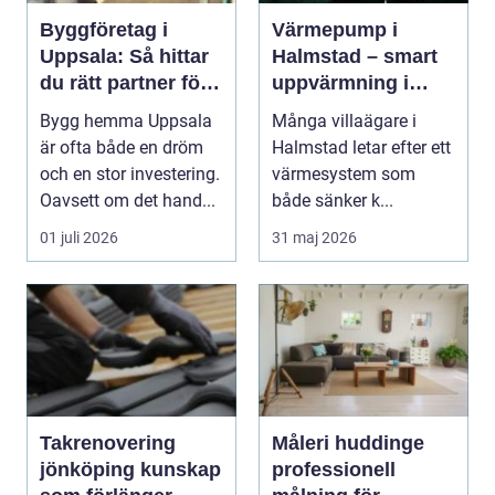
Byggföretag i
Värmepump i
Uppsala: Så hittar
Halmstad – smart
du rätt partner för
uppvärmning i
ditt projekt
kustklimat
Bygg hemma Uppsala
Många villaägare i
är ofta både en dröm
Halmstad letar efter ett
och en stor investering.
värmesystem som
Oavsett om det hand...
både sänker k...
01 juli 2026
31 maj 2026
Takrenovering
Måleri huddinge
jönköping kunskap
professionell