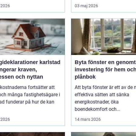
 2026
03 maj 2026
ideklarationer karlstad
Byta fönster en genomtänkt
ngerar kraven,
investering för hem oc
essen och nyttan
plånbok
kostnaderna fortsätter att
Att byta fönster är ett av de
och många fastighetsägare i
effektiva sätten att sänka
ad funderar på hur de kan
energikostnader, öka
boendekomfort och...
 2026
14 mars 2026