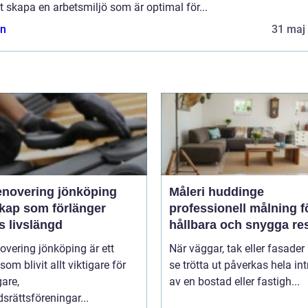
t skapa en arbetsmiljö som är optimal för...
n
31 maj
enovering jönköping
Måleri huddinge
kap som förlänger
professionell målning f
s livslängd
hållbara och snygga res
overing jönköping är ett
När väggar, tak eller fasader 
om blivit allt viktigare för
se trötta ut påverkas hela int
gare,
av en bostad eller fastigh...
srättsföreningar...