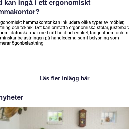
 kan ingå i ett ergonomiskt
mmakontor?
ergonomiskt hemmakontor kan inkludera olika typer av möbler,
stning och teknik. Det kan omfatta ergonomiska stolar, justerbar
vbord, datorskärmar med rätt höjd och vinkel, tangentbord och 
minskar belastningen på handlederna samt belysning som
merar ögonbelastning.
Läs fler inlägg här
 nyheter