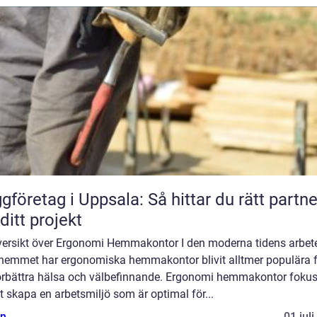
gföretag i Uppsala: Så hittar du rätt partne
 ditt projekt
versikt över Ergonomi Hemmakontor I den moderna tidens arbet
 hemmet har ergonomiska hemmakontor blivit alltmer populära 
förbättra hälsa och välbefinnande. Ergonomi hemmakontor fokus
t skapa en arbetsmiljö som är optimal för...
n
01 jul