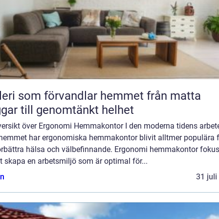
ri som förvandlar hemmet från matta
gar till genomtänkt helhet
versikt över Ergonomi Hemmakontor I den moderna tidens arbet
 hemmet har ergonomiska hemmakontor blivit alltmer populära 
förbättra hälsa och välbefinnande. Ergonomi hemmakontor fokus
t skapa en arbetsmiljö som är optimal för...
n
31 jul