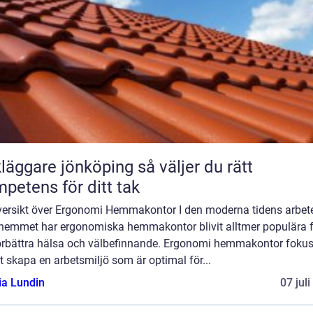
ggare jönköping så väljer du rätt
petens för ditt tak
versikt över Ergonomi Hemmakontor I den moderna tidens arbet
 hemmet har ergonomiska hemmakontor blivit alltmer populära 
förbättra hälsa och välbefinnande. Ergonomi hemmakontor fokus
t skapa en arbetsmiljö som är optimal för...
ia Lundin
07 jul