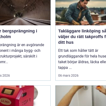
r bergsprängning i
Takläggare linköping så
kholm
väljer du rätt takproffs 
ditt hus
prängning är en avgörande
nent i många bygg- och
Ett tak som håller tätt är
rukturprojekt, särskilt i
grundläggande för hela huse
mr...
taket börjar åldras, läcka elle
tappa ...
s 2026
06 mars 2026