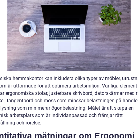
iska hemmakontor kan inkludera olika typer av möbler, utrustn
som är utformade för att optimera arbetsmiljön. Vanliga element
rar ergonomiska stolar, justerbara skrivbord, datorskärmar med r
kel, tangentbord och möss som minskar belastningen på handle
lysning som minimerar ögonbelastning. Målet är att skapa en
isk arbetsplats som är individanpassad och främjar rätt
ållning och rörelse.
ntitativa mätningar om Ergonomi