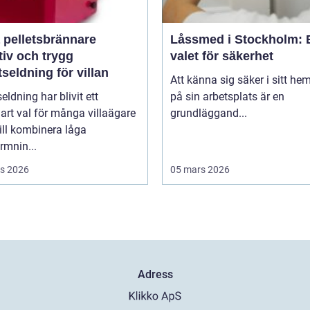
 pelletsbrännare
Låssmed i Stockholm: 
tiv och trygg
valet för säkerhet
tseldning för villan
Att känna sig säker i sitt hem
seldning har blivit ett
på sin arbetsplats är en
lart val för många villaägare
grundläggand...
ill kombinera låga
rmnin...
s 2026
05 mars 2026
Adress