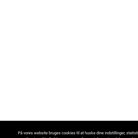
På vores website bruges cookies til at huske dine indstillinger, statist