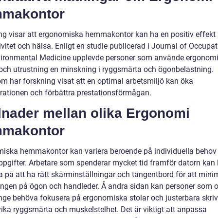
makontor
ng visar att ergonomiska hemmakontor kan ha en positiv effekt
vitet och hälsa. Enligt en studie publicerad i Journal of Occupat
ironmental Medicine upplevde personer som använde ergonom
och utrustning en minskning i ryggsmärta och ögonbelastning.
m har forskning visat att en optimal arbetsmiljö kan öka
rationen och förbättra prestationsförmågan.
lnader mellan olika Ergonomi
makontor
iska hemmakontor kan variera beroende på individuella behov
ppgifter. Arbetare som spenderar mycket tid framför datorn kan
a på att ha rätt skärminställningar och tangentbord för att mini
ingen på ögon och handleder. Å andra sidan kan personer som o
länge behöva fokusera på ergonomiska stolar och justerbara skriv
vika ryggsmärta och muskelstelhet. Det är viktigt att anpassa