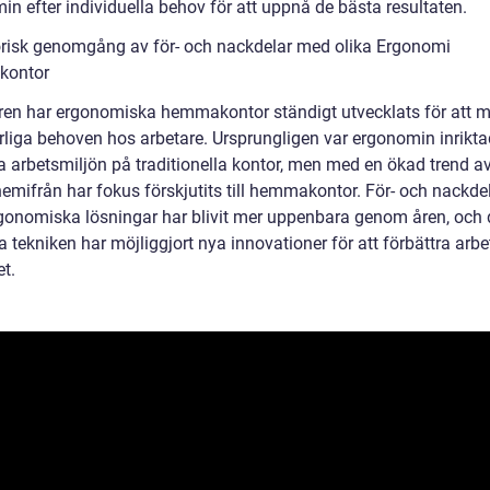
n efter individuella behov för att uppnå de bästa resultaten.
orisk genomgång av för- och nackdelar med olika Ergonomi
ontor
ren har ergonomiska hemmakontor ständigt utvecklats för att 
rliga behoven hos arbetare. Ursprungligen var ergonomin inrikta
a arbetsmiljön på traditionella kontor, men med en ökad trend av
hemifrån har fokus förskjutits till hemmakontor. För- och nackd
rgonomiska lösningar har blivit mer uppenbara genom åren, och
tekniken har möjliggjort nya innovationer för att förbättra arbe
t.