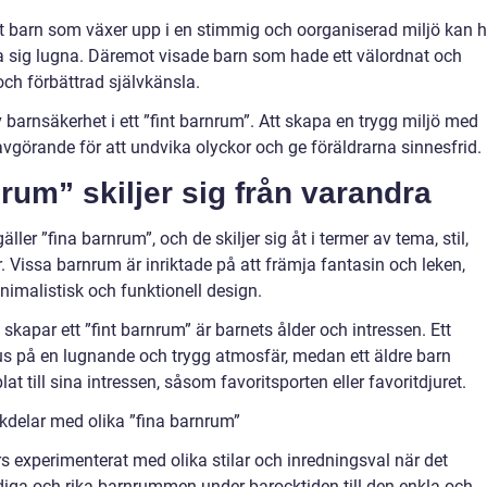
att barn som växer upp i en stimmig och oorganiserad miljö kan 
a sig lugna. Däremot visade barn som hade ett välordnat och
och förbättrad självkänsla.
 barnsäkerhet i ett ”fint barnrum”. Att skapa en trygg miljö med
vgörande för att undvika olyckor och ge föräldrarna sinnesfrid.
nrum” skiljer sig från varandra
ller ”fina barnrum”, och de skiljer sig åt i termer av tema, stil,
. Vissa barnrum är inriktade på att främja fantasin och leken,
imalistisk och funktionell design.
skapar ett ”fint barnrum” är barnets ålder och intressen. Ett
s på en lugnande och trygg atmosfär, medan ett äldre barn
t till sina intressen, såsom favoritsporten eller favoritdjuret.
kdelar med olika ”fina barnrum”
s experimenterat med olika stilar och inredningsval när det
iga och rika barnrummen under barocktiden till den enkla och