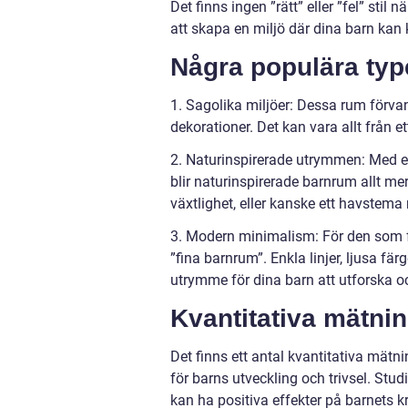
Det finns ingen ”rätt” eller ”fel” stil
att skapa en miljö där dina barn kan
Några populära type
1. Sagolika miljöer: Dessa rum förvan
dekorationer. Det kan vara allt från et
2. Naturinspirerade utrymmen: Med e
blir naturinspirerade barnrum allt m
växtlighet, eller kanske ett havstema
3. Modern minimalism: För den som för
”fina barnrum”. Enkla linjer, ljusa f
utrymme för dina barn att utforska oc
Kvantitativa mätni
Det finns ett antal kvantitativa mätn
för barns utveckling och trivsel. Stu
kan ha positiva effekter på barnets kr