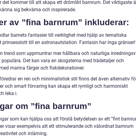
 när det kommer till att skapa ett drömlikt barnrum. Det viktigaste ä
 känna sig bekväma och inspirerade.
r av ”fina barnrum” inkluderar:
dlar barnets fantasier till verklighet med hjälp av tematiska
t prinsesslott till en astronautstation. Fantasin har inga gränser!
n trend som uppmuntrar mer hållbara och naturliga inredningsv
er populära. Det kan vara en skogstema med trädetaljer och
 med marina färger och fiskdekorationer.
edrar en ren och minimalistisk stil finns det även alternativ fö
ärger och smart förvaring kan skapa ett rymligt och harmoniskt
h leka i.
ngar om ”fina barnrum”
ingar som kan hjälpa oss att förstå betydelsen av ett ”fint barnr
dier visar exempelvis att ett stimulerande och välordnat barnrum
eativitet och inlärning.