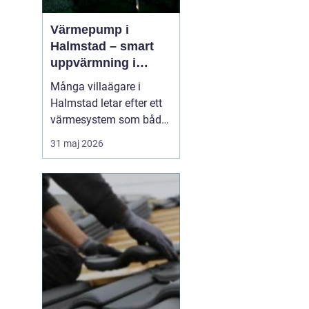
Värmepump i
Halmstad – smart
uppvärmning i
kustklimat
Många villaägare i
Halmstad letar efter ett
värmesystem som både
sänker kostnaderna och
31 maj 2026
ger trygg värme året
runt. Kustklimatet, med
fuktiga vintrar och milda
somrar, ställer särskilda
krav på upp...