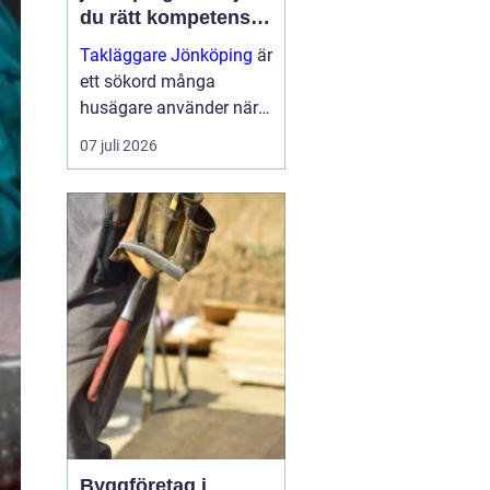
du rätt kompetens
för ditt tak
Takläggare Jönköping
är
ett sökord många
husägare använder när
tiden är inne för takbyte
07 juli 2026
eller takrenovering. Ett
hållbart tak är
avgörande för husets
värde, inomhusklimat
och tryg...
Byggföretag i