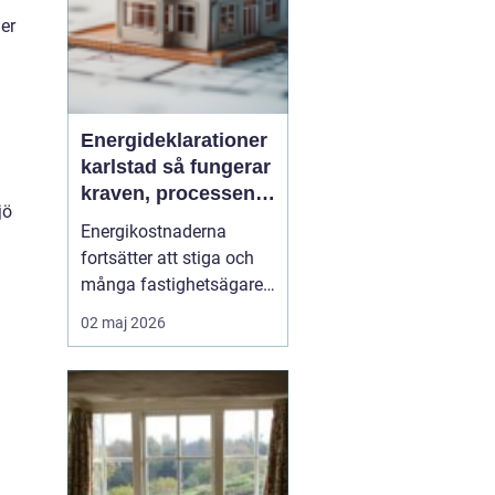
er
Energideklarationer
karlstad så fungerar
kraven, processen
jö
och nyttan
Energikostnaderna
fortsätter att stiga och
många fastighetsägare i
Karlstad funderar på hur
02 maj 2026
de kan minska sina
utgifter utan att tumma
på komforten. Här blir
energidekla...