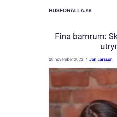
HUSFÖRALLA.
se
Fina barnrum: S
utry
08 november 2023
Jon Larsson