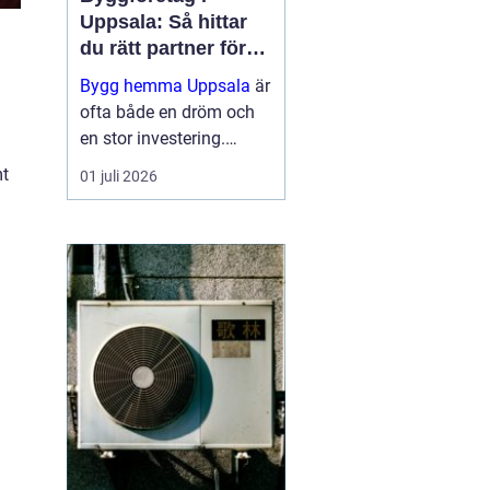
Uppsala: Så hittar
du rätt partner för
ditt projekt
Bygg hemma Uppsala
är
ofta både en dröm och
en stor investering.
i
Oavsett om det handlar
mt
01 juli 2026
om en totalrenovering,
ett nytt badrum eller en
altan vill de flesta u...