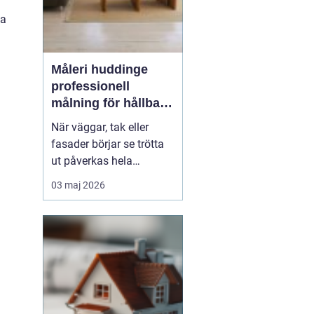
ha
Måleri huddinge
professionell
målning för hållbara
och snygga resultat
När väggar, tak eller
fasader börjar se trötta
ut påverkas hela
intrycket av en bostad
03 maj 2026
eller fastighet. Måleri
handlar inte bara om
färg på en yta, utan om
skydd, trivsel och
långsiktigt värde. För
den som
sök...