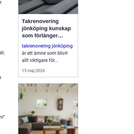
r
Takrenovering
jönköping kunskap
som förlänger
takets livslängd
takrenovering jönköping
al,
är ett ämne som blivit
allt viktigare för
villaägare,
15 maj 2026
bostadsrättsföreningar
r
och fastighetsägare i
området. Många hus
närmar sig den ålder där
taktäckningen börjar ge
t...
um”