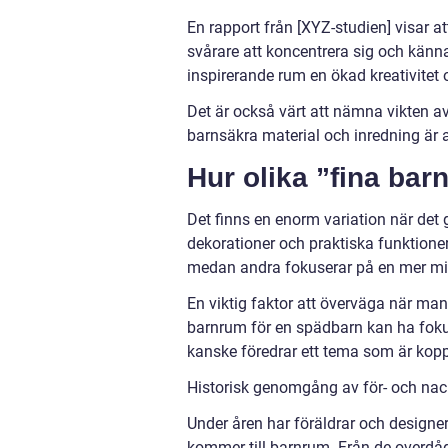
En rapport från [XYZ-studien] visar 
svårare att koncentrera sig och känn
inspirerande rum en ökad kreativitet 
Det är också värt att nämna vikten av
barnsäkra material och inredning är a
Hur olika ”fina bar
Det finns en enorm variation när det gä
dekorationer och praktiska funktioner
medan andra fokuserar på en mer min
En viktig faktor att överväga när man 
barnrum för en spädbarn kan ha foku
kanske föredrar ett tema som är koppla
Historisk genomgång av för- och nac
Under åren har föräldrar och designer
kommer till barnrum. Från de overdåd