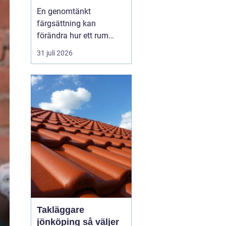
till genomtänkt
En genomtänkt
helhet
färgsättning kan
förändra hur ett rum
känns, uppfattas och
31 juli 2026
används. Med rätt
kulörer, väl förberett
underlag och noggrant
utfört arbete blir både
villa, lägenhet och
fritidshus mer
trivsamma och lättare
att underhålla.
Professionellt
Takläggare
jönköping så väljer