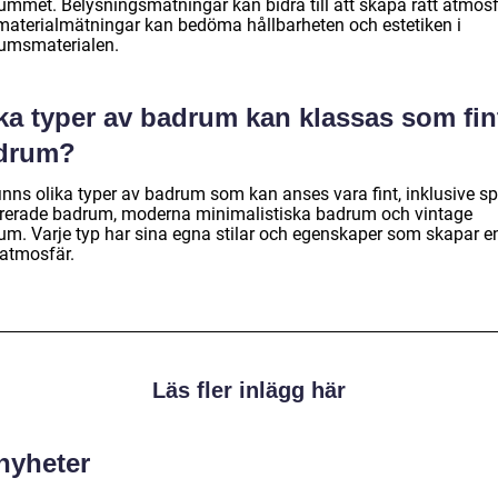
ummet. Belysningsmätningar kan bidra till att skapa rätt atmos
materialmätningar kan bedöma hållbarheten och estetiken i
umsmaterialen.
ka typer av badrum kan klassas som fin
drum?
inns olika typer av badrum som kan anses vara fint, inklusive sp
irerade badrum, moderna minimalistiska badrum och vintage
um. Varje typ har sina egna stilar och egenskaper som skapar e
 atmosfär.
Läs fler inlägg här
 nyheter