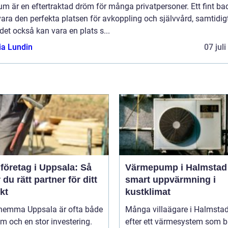
m är en eftertraktad dröm för många privatpersoner. Ett fint b
ara den perfekta platsen för avkoppling och självvård, samtidig
et också kan vara en plats s...
ia Lundin
07 jul
företag i Uppsala: Så
Värmepump i Halmstad
r du rätt partner för ditt
smart uppvärmning i
kt
kustklimat
hemma Uppsala är ofta både
Många villaägare i Halmstad
m och en stor investering.
efter ett värmesystem som 