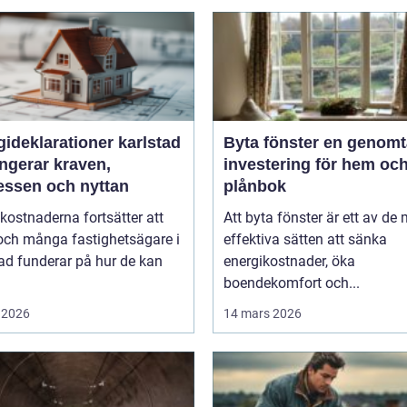
ideklarationer karlstad
Byta fönster en genomtänkt
ngerar kraven,
investering för hem oc
essen och nyttan
plånbok
kostnaderna fortsätter att
Att byta fönster är ett av de
och många fastighetsägare i
effektiva sätten att sänka
ad funderar på hur de kan
energikostnader, öka
boendekomfort och...
 2026
14 mars 2026