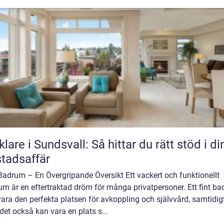
lare i Sundsvall: Så hittar du rätt stöd i di
tadsaffär
Badrum – En Övergripande Översikt Ett vackert och funktionellt
m är en eftertraktad dröm för många privatpersoner. Ett fint b
ara den perfekta platsen för avkoppling och självvård, samtidig
et också kan vara en plats s...