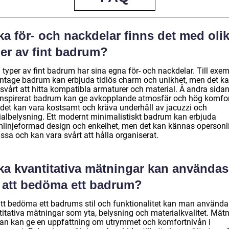
ka för- och nackdelar finns det med oli
per av fint badrum?
 typer av fint badrum har sina egna för- och nackdelar. Till exem
vintage badrum kan erbjuda tidlös charm och unikhet, men det k
svårt att hitta kompatibla armaturer och material. Å andra sidan,
inspirerat badrum kan ge avkopplande atmosfär och hög komfor
det kan vara kostsamt och kräva underhåll av jacuzzi och
ialbelysning. Ett modernt minimalistiskt badrum kan erbjuda
mlinjeformad design och enkelhet, men det kan kännas opersonl
issa och kan vara svårt att hålla organiserat.
lka kvantitativa mätningar kan användas
r att bedöma ett badrum?
att bedöma ett badrums stil och funktionalitet kan man använda
titativa mätningar som yta, belysning och materialkvalitet. Mät
tan kan ge en uppfattning om utrymmet och komfortnivån i