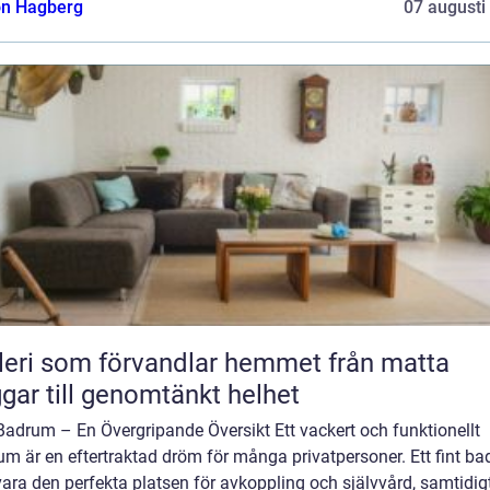
n Hagberg
07 augusti
ri som förvandlar hemmet från matta
gar till genomtänkt helhet
Badrum – En Övergripande Översikt Ett vackert och funktionellt
m är en eftertraktad dröm för många privatpersoner. Ett fint b
ara den perfekta platsen för avkoppling och självvård, samtidig