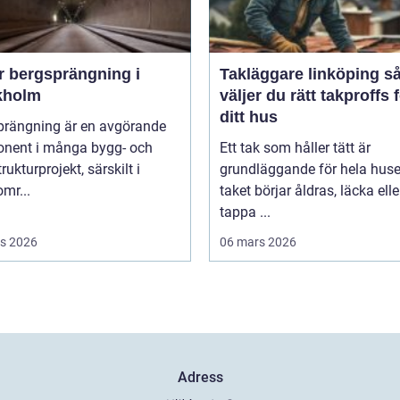
r bergsprängning i
Takläggare linköping så
kholm
väljer du rätt takproffs 
ditt hus
prängning är en avgörande
nent i många bygg- och
Ett tak som håller tätt är
rukturprojekt, särskilt i
grundläggande för hela huse
mr...
taket börjar åldras, läcka elle
tappa ...
s 2026
06 mars 2026
Adress