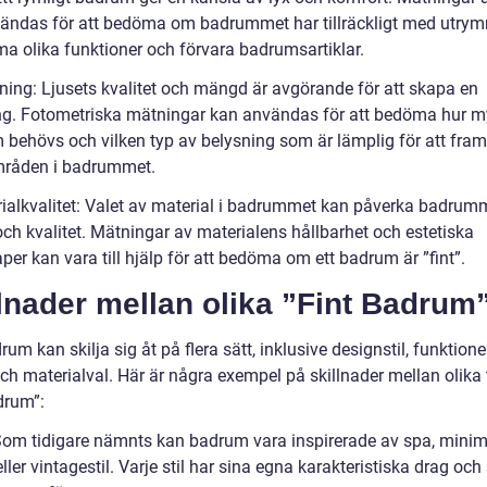
ändas för att bedöma om badrummet har tillräckligt med utrym
ma olika funktioner och förvara badrumsartiklar.
sning: Ljusets kvalitet och mängd är avgörande för att skapa en
g. Fotometriska mätningar kan användas för att bedöma hur m
m behövs och vilken typ av belysning som är lämplig för att fra
mråden i badrummet.
rialkvalitet: Valet av material i badrummet kan påverka badrum
och kvalitet. Mätningar av materialens hållbarhet och estetiska
er kan vara till hjälp för att bedöma om ett badrum är ”fint”.
lnader mellan olika ”Fint Badrum
rum kan skilja sig åt på flera sätt, inklusive designstil, funktione
ch materialval. Här är några exempel på skillnader mellan olika 
drum”:
: Som tidigare nämnts kan badrum vara inspirerade av spa, minim
ller vintagestil. Varje stil har sina egna karakteristiska drag och