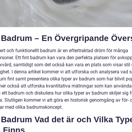
t Badrum – En Övergripande Övers
kert och funktionellt badrum är en eftertraktad dröm för många
rsoner. Ett fint badrum kan vara den perfekta platsen för avkopp
lvvård, samtidigt som det också kan vara en plats som visar stil
ighet. I denna artikel kommer vi att utforska och analysera vad 
rum fint samt presentera olika typer av badrum som har blivit po
er också att utforska kvantitativa mätningar som kan användas
ett badrum och diskutera hur olika typer av badrum skiljer sig f
a. Slutligen kommer vi att göra en historisk genomgång av för- 
ar med olika badrumskoncept.
 Badrum Vad det är och Vilka Typ
 Finns