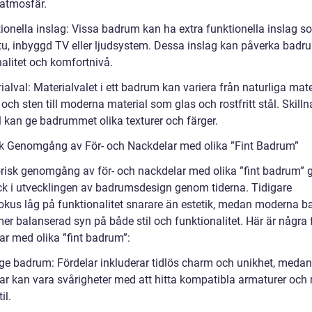
 atmosfär.
tionella inslag: Vissa badrum kan ha extra funktionella inslag s
u, inbyggd TV eller ljudsystem. Dessa inslag kan påverka bad
nalitet och komfortnivå.
ialval: Materialvalet i ett badrum kan variera från naturliga mate
och sten till moderna material som glas och rostfritt stål. Skilln
l kan ge badrummet olika texturer och färger.
sk Genomgång av För- och Nackdelar med olika ”Fint Badrum”
orisk genomgång av för- och nackdelar med olika ”fint badrum” 
ick i utvecklingen av badrumsdesign genom tiderna. Tidigare
okus låg på funktionalitet snarare än estetik, medan moderna 
er balanserad syn på både stil och funktionalitet. Här är några 
ar med olika ”fint badrum”:
age badrum: Fördelar inkluderar tidlös charm och unikhet, medan
ar kan vara svårigheter med att hitta kompatibla armaturer och 
il.