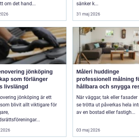
t om det hand...
sänker k...
 2026
31 maj 2026
enovering jönköping
Måleri huddinge
kap som förlänger
professionell målning f
s livslängd
hållbara och snygga res
overing jönköping är ett
När väggar, tak eller fasader 
om blivit allt viktigare för
se trötta ut påverkas hela int
gare,
av en bostad eller fastigh...
srättsföreningar...
 2026
03 maj 2026