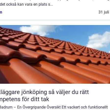
et också kan vara en plats s...
n
31 jul
ggare jönköping så väljer du rätt
petens för ditt tak
Badrum – En Övergripande Översikt Ett vackert och funktionellt