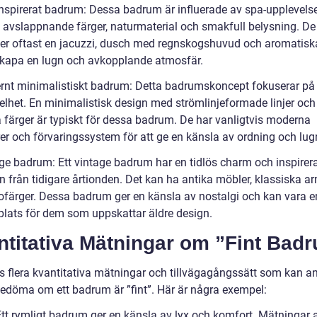
inspirerat badrum: Dessa badrum är influerade av spa-upplevels
a avslappnande färger, naturmaterial och smakfull belysning. De
ler oftast en jacuzzi, dusch med regnskogshuvud och aromatisk
 skapa en lugn och avkopplande atmosfär.
rnt minimalistiskt badrum: Detta badrumskoncept fokuserar på
elhet. En minimalistisk design med strömlinjeformade linjer och
a färger är typiskt för dessa badrum. De har vanligtvis moderna
er och förvaringssystem för att ge en känsla av ordning och lug
age badrum: Ett vintage badrum har en tidlös charm och inspirer
n från tidigare årtionden. Det kan ha antika möbler, klassiska a
rofärger. Dessa badrum ger en känsla av nostalgi och kan vara e
 plats för dem som uppskattar äldre design.
ntitativa Mätningar om ”Fint Bad
ns flera kvantitativa mätningar och tillvägagångssätt som kan 
 bedöma om ett badrum är ”fint”. Här är några exempel:
 Ett rymligt badrum ger en känsla av lyx och komfort. Mätningar 