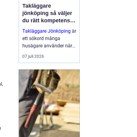
Takläggare
jönköping så väljer
du rätt kompetens
för ditt tak
Takläggare Jönköping
är
ett sökord många
husägare använder när
tiden är inne för takbyte
07 juli 2026
eller takrenovering. Ett
hållbart tak är
avgörande för husets
värde, inomhusklimat
l,
och tryg...
m