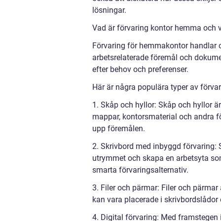
lösningar.
Vad är förvaring kontor hemma och vi
Förvaring för hemmakontor handlar om
arbetsrelaterade föremål och dokumen
efter behov och preferenser.
Här är några populära typer av förv
1. Skåp och hyllor: Skåp och hyllor ä
mappar, kontorsmaterial och andra för
upp föremålen.
2. Skrivbord med inbyggd förvaring: 
utrymmet och skapa en arbetsyta som ä
smarta förvaringsalternativ.
3. Filer och pärmar: Filer och pärma
kan vara placerade i skrivbordslådo
4. Digital förvaring: Med framstege