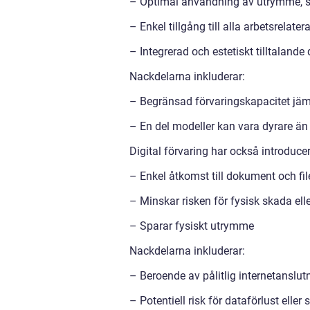
– Optimal användning av utrymme, s
– Enkel tillgång till alla arbetsrela
– Integrerad och estetiskt tilltalande
Nackdelarna inkluderar:
– Begränsad förvaringskapacitet jämf
– En del modeller kan vara dyrare än
Digital förvaring har också introduce
– Enkel åtkomst till dokument och file
– Minskar risken för fysisk skada ell
– Sparar fysiskt utrymme
Nackdelarna inkluderar:
– Beroende av pålitlig internetanslut
– Potentiell risk för dataförlust elle