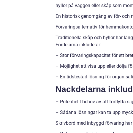
hyllor på väggen eller skåp som mont
En historisk genomgång av för- och 
Förvaringsalternativ för hemmakontor 
Traditionella skåp och hyllor har län
Fördelarna inkluderar:
– Stor förvaringskapacitet för ett br
– Möjlighet att visa upp eller dölja f
– En tidstestad lösning för organisat
Nackdelarna inklud
– Potentiellt behov av att förflytta s
– Sådana lösningar kan ta upp myc
Skrivbord med inbyggd förvaring har b