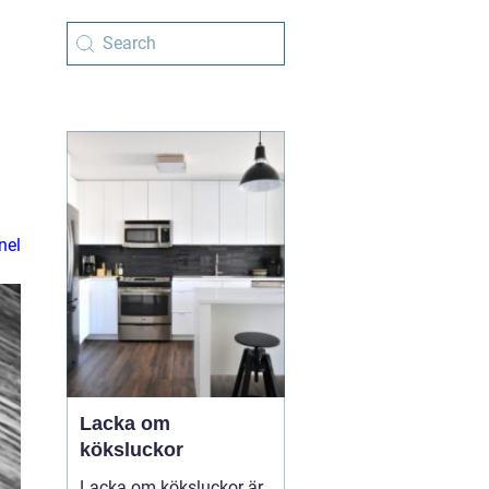
nel
Lacka om
köksluckor
Lacka om köksluckor är