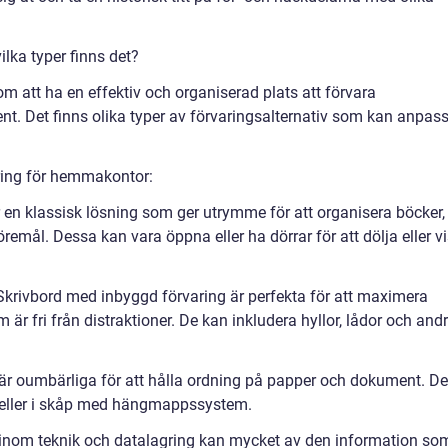
lka typer finns det?
 att ha en effektiv och organiserad plats att förvara
t. Det finns olika typer av förvaringsalternativ som kan anpas
aring för hemmakontor:
r en klassisk lösning som ger utrymme för att organisera böcker,
emål. Dessa kan vara öppna eller ha dörrar för att dölja eller v
Skrivbord med inbyggd förvaring är perfekta för att maximera
r fri från distraktioner. De kan inkludera hyllor, lådor och and
r är oumbärliga för att hålla ordning på papper och dokument. De
r eller i skåp med hängmappssystem.
n inom teknik och datalagring kan mycket av den information so