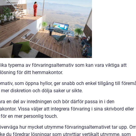
lika typerna av förvaringsalternativ som kan vara viktiga att
slösning för ditt hemmakontor.
ernativ, som öppna hyllor, ger snabb och enkel tillgång till föremå
er diskretion och dölja saker ur sikte.
ara en del av inredningen och bör därför passa in i den
ontor. Vissa väljer att integrera förvaring i sina skrivbord eller
för en mer personlig touch.
 överväga hur mycket utrymme förvaringsalternativet tar upp. O
e du föredrar lösningar som utnyttjar vertikalt utrymme, som