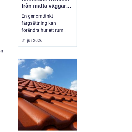
från matta väggar
till genomtänkt
En genomtänkt
helhet
färgsättning kan
förändra hur ett rum
känns, uppfattas och
31 juli 2026
används. Med rätt
on
kulörer, väl förberett
underlag och noggrant
utfört arbete blir både
villa, lägenhet och
fritidshus mer
trivsamma och lättare
att underhålla.
Professionellt