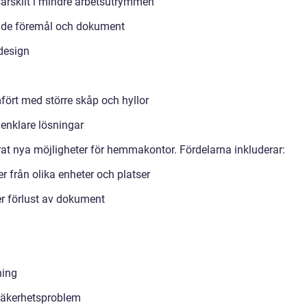
ärskilt i mindre arbetsutrymmen
terade föremål och dokument
 design
ört med större skåp och hyllor
 enklare lösningar
rat nya möjligheter för hemmakontor. Fördelarna inkluderar:
r från olika enheter och platser
er förlust av dokument
ning
r säkerhetsproblem