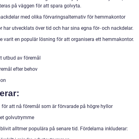
eras på väggen för att spara golvyta.
nackdelar med olika förvaringsalternativ för hemmakontor
har utvecklats över tid och har sina egna för- och nackdelar.
ge varit en populär lösning för att organisera ett hemmakontor.
ett utbud av föremål
öremål efter behov
ion
erar:
ig för att nå föremål som är förvarade på högre hyllor
ket golvutrymme
livit alltmer populära på senare tid. Fördelarna inkluderar: