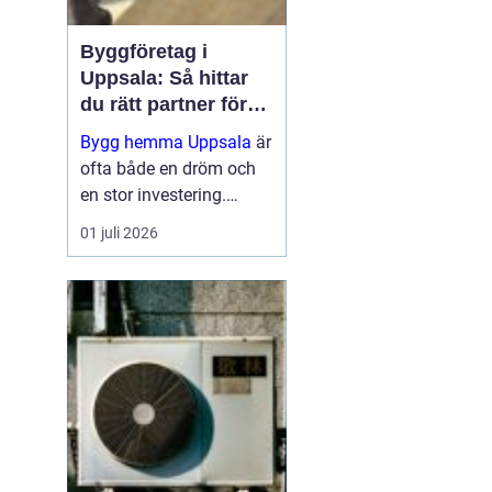
Byggföretag i
Uppsala: Så hittar
du rätt partner för
ditt projekt
Bygg hemma Uppsala
är
ofta både en dröm och
en stor investering.
Oavsett om det handlar
01 juli 2026
om en totalrenovering,
ett nytt badrum eller en
altan vill de flesta u...