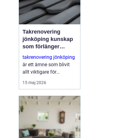
Takrenovering
jönköping kunskap
som förlänger
takets livslängd
takrenovering jönköping
är ett ämne som blivit
allt viktigare för
villaägare,
15 maj 2026
bostadsrättsföreningar
och fastighetsägare i
området. Många hus
närmar sig den ålder där
taktäckningen börjar ge
t...