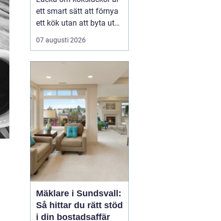
ett smart sätt att förnya
ett kök utan att byta ut
hela inredningen. Många
07 augusti 2026
hem har stadiga
skåpstommar som
fortfarande är i mycket
gott skick, medan ytan
på luckor och lådfronter
känns sliten, gulnad eller
omodern. Genom att lå...
Mäklare i Sundsvall:
Så hittar du rätt stöd
i din bostadsaffär