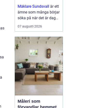
Mäklare Sundsvall
är ett
ämne som många börjar
söka på när det är dags
att sälja eller köpa
07 augusti 2026
sas
bostad i region...
isa
ra
Måleri som
m
förvandlar hemmet