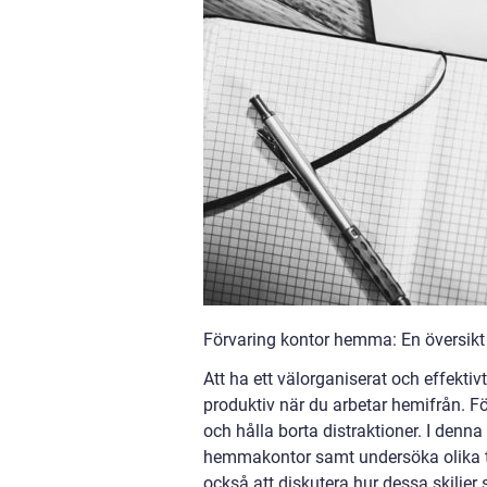
Förvaring kontor hemma: En översikt 
Att ha ett välorganiserat och effekt
produktiv när du arbetar hemifrån. För
och hålla borta distraktioner. I denna
hemmakontor samt undersöka olika ty
också att diskutera hur dessa skiljer 