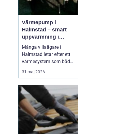
Värmepump i
Halmstad – smart
uppvärmning i
kustklimat
Många villaägare i
Halmstad letar efter ett
värmesystem som både
sänker kostnaderna och
31 maj 2026
ger trygg värme året
runt. Kustklimatet, med
fuktiga vintrar och milda
somrar, ställer särskilda
krav på upp...