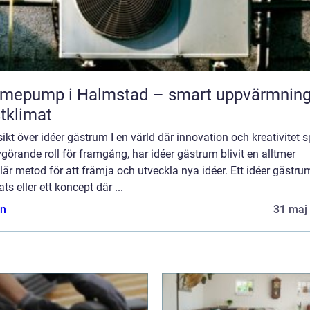
mepump i Halmstad – smart uppvärmning
tklimat
ikt över idéer gästrum I en värld där innovation och kreativitet s
görande roll för framgång, har idéer gästrum blivit en alltmer
är metod för att främja och utveckla nya idéer. Ett idéer gästru
ats eller ett koncept där ...
n
31 maj