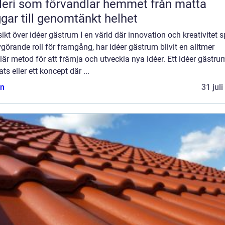
ri som förvandlar hemmet från matta
gar till genomtänkt helhet
ikt över idéer gästrum I en värld där innovation och kreativitet s
görande roll för framgång, har idéer gästrum blivit en alltmer
är metod för att främja och utveckla nya idéer. Ett idéer gästru
ats eller ett koncept där ...
n
31 jul