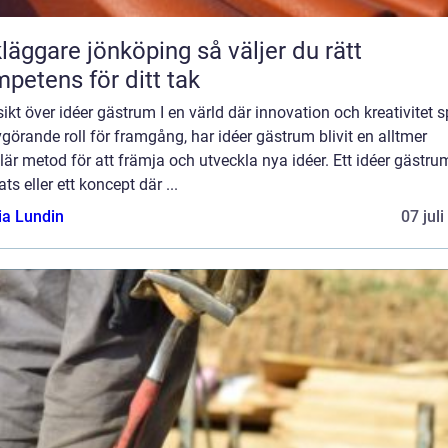
ggare jönköping så väljer du rätt
petens för ditt tak
ikt över idéer gästrum I en värld där innovation och kreativitet s
görande roll för framgång, har idéer gästrum blivit en alltmer
är metod för att främja och utveckla nya idéer. Ett idéer gästru
ats eller ett koncept där ...
ia Lundin
07 jul