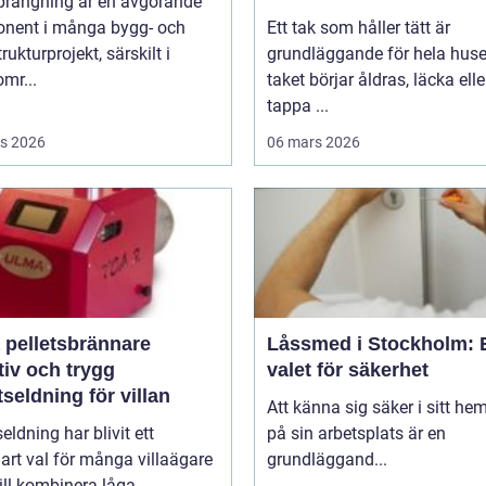
prängning är en avgörande
nent i många bygg- och
Ett tak som håller tätt är
rukturprojekt, särskilt i
grundläggande för hela huse
mr...
taket börjar åldras, läcka elle
tappa ...
s 2026
06 mars 2026
 pelletsbrännare
Låssmed i Stockholm: 
tiv och trygg
valet för säkerhet
tseldning för villan
Att känna sig säker i sitt hem
seldning har blivit ett
på sin arbetsplats är en
lart val för många villaägare
grundläggand...
ill kombinera låga