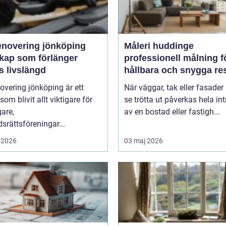
enovering jönköping
Måleri huddinge
kap som förlänger
professionell målning f
s livslängd
hållbara och snygga res
overing jönköping är ett
När väggar, tak eller fasader 
om blivit allt viktigare för
se trötta ut påverkas hela int
gare,
av en bostad eller fastigh...
srättsföreningar...
 2026
03 maj 2026