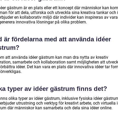
idéer gästrum är en plats eller ett koncept där människor kan k
n för att dela, utforska och utveckla sina kreativa tankar och i
rbjuder en kollaborativ miljö där individer kan inspireras av var
generera innovativa lösningar på olika problem.
d är fördelarna med att använda idéer
strum?
m att använda idéer gästrum kan man dra nytta av kreativ
iration, samarbete och kollaboration samt möjligheten att utveck
örbättra idéer. Det kan vara en plats där innovativa idéer tar fo
örverkligas.
ka typer av idéer gästrum finns det?
inns olika typer av idéer gästrum, inklusive fysiska idéer gästru
rbjuder utrustning och verktyg för kreativt arbete, och virtuella 
rum där människor kan samarbeta och dela sina idéer online.