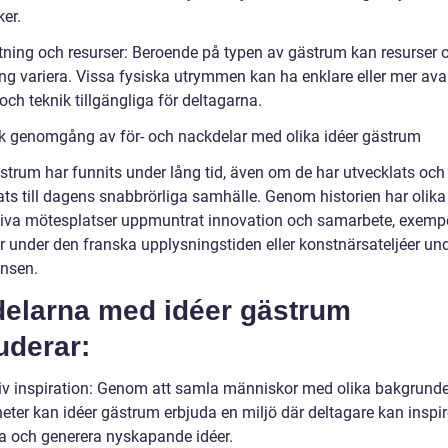
er.
stning och resurser: Beroende på typen av gästrum kan resurser 
ing variera. Vissa fysiska utrymmen kan ha enklare eller mer av
och teknik tillgängliga för deltagarna.
sk genomgång av för- och nackdelar med olika idéer gästrum
ästrum har funnits under lång tid, även om de har utvecklats och
ts till dagens snabbrörliga samhälle. Genom historien har olika
tiva mötesplatser uppmuntrat innovation och samarbete, exemp
r under den franska upplysningstiden eller konstnärsateljéer un
nsen.
delarna med idéer gästrum
uderar:
tiv inspiration: Genom att samla människor med olika bakgrund
heter kan idéer gästrum erbjuda en miljö där deltagare kan inspi
a och generera nyskapande idéer.