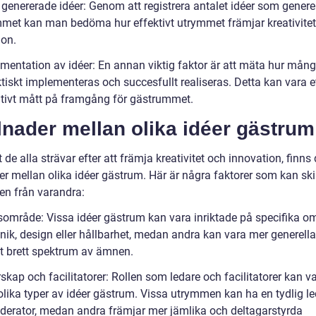
 genererade idéer: Genom att registrera antalet idéer som genere
met kan man bedöma hur effektivt utrymmet främjar kreativite
ion.
ementation av idéer: En annan viktig faktor är att mäta hur mång
tiskt implementeras och succesfullt realiseras. Detta kan vara e
ativt mått på framgång för gästrummet.
lnader mellan olika idéer gästrum
t de alla strävar efter att främja kreativitet och innovation, finns 
er mellan olika idéer gästrum. Här är några faktorer som kan ski
n från varandra:
sområde: Vissa idéer gästrum kan vara inriktade på specifika 
nik, design eller hållbarhet, medan andra kan vara mer generell
tt brett spektrum av ämnen.
skap och facilitatorer: Rollen som ledare och facilitatorer kan va
olika typer av idéer gästrum. Vissa utrymmen kan ha en tydlig l
oderator, medan andra främjar mer jämlika och deltagarstyrda