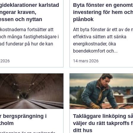
ideklarationer karlstad
Byta fönster en genomtänkt
ngerar kraven,
investering för hem oc
essen och nyttan
plånbok
kostnaderna fortsätter att
Att byta fönster är ett av de
och många fastighetsägare i
effektiva sätten att sänka
ad funderar på hur de kan
energikostnader, öka
boendekomfort och...
 2026
14 mars 2026
r bergsprängning i
Takläggare linköping så
kholm
väljer du rätt takproffs 
ditt hus