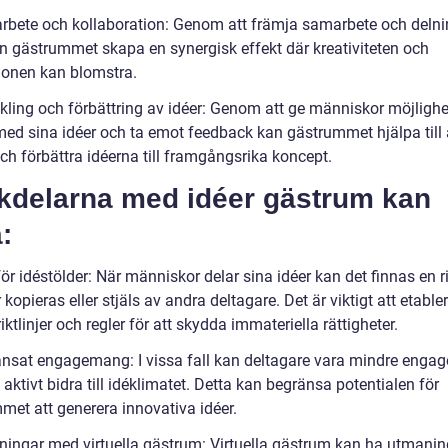
rbete och kollaboration: Genom att främja samarbete och delni
an gästrummet skapa en synergisk effekt där kreativiteten och
ionen kan blomstra.
ckling och förbättring av idéer: Genom att ge människor möjlighe
med sina idéer och ta emot feedback kan gästrummet hjälpa till 
ch förbättra idéerna till framgångsrika koncept.
kdelarna med idéer gästrum kan
:
för idéstölder: När människor delar sina idéer kan det finnas en r
r kopieras eller stjäls av andra deltagare. Det är viktigt att etable
riktlinjer och regler för att skydda immateriella rättigheter.
änsat engagemang: I vissa fall kan deltagare vara mindre enga
 aktivt bidra till idéklimatet. Detta kan begränsa potentialen för
met att generera innovativa idéer.
ningar med virtuella gästrum: Virtuella gästrum kan ha utmani