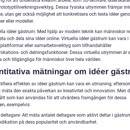
ng för att underlätta kreativt arbete, som 3D-skrivare, laserskära
rototyptillverkningsverktyg. Dessa fysiska utrymmen främjar int
te, utan ger också möjlighet att konkretisera och testa idéer ge
er eller modeller.
uella idéer gästrum: Med hjälp av modern teknik kan människor n
a och dela sina idéer online. Virtuella idéer gästrum kan vara i
 plattformar eller samarbetsverktyg som tillhandahåller
kations- och delningsfunktioner. Dessa virtuella utrymmen är e
 och tillgängliga för människor över hela världen.
ntitativa mätningar om idéer gäs
ntifiera effekten av idéer gästrum kan vara en utmaning, efterso
tt mäta den exakta påverkan av kreativitet och innovation. Men d
ått som kan användas för att utvärdera framgången för dessa
n, exempelvis:
 deltagare: Att mäta antalet deltagare som aktivt deltar i gästr
indikation på dess popularitet och användbarhet.