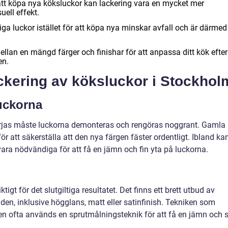
t köpa nya köksluckor kan lackering vara en mycket mer
ell effekt.
iga luckor istället för att köpa nya minskar avfall och är därmed
llan en mängd färger och finishar för att anpassa ditt kök efter
en.
ackering av köksluckor i Stockhol
uckorna
rjas måste luckorna demonteras och rengöras noggrant. Gamla
ör att säkerställa att den nya färgen fäster ordentligt. Ibland ka
vara nödvändiga för att få en jämn och fin yta på luckorna.
iktigt för det slutgiltiga resultatet. Det finns ett brett utbud av
en, inklusive högglans, matt eller satinfinish. Tekniken som
en ofta används en sprutmålningsteknik för att få en jämn och s