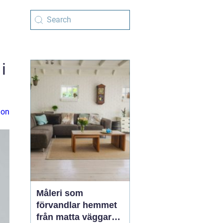
i
ion
Måleri som
förvandlar hemmet
från matta väggar