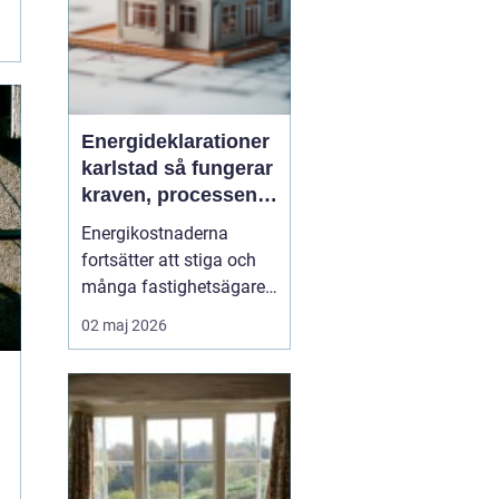
Energideklarationer
karlstad så fungerar
kraven, processen
och nyttan
Energikostnaderna
fortsätter att stiga och
många fastighetsägare i
Karlstad funderar på hur
02 maj 2026
de kan minska sina
utgifter utan att tumma
på komforten. Här blir
energidekla...