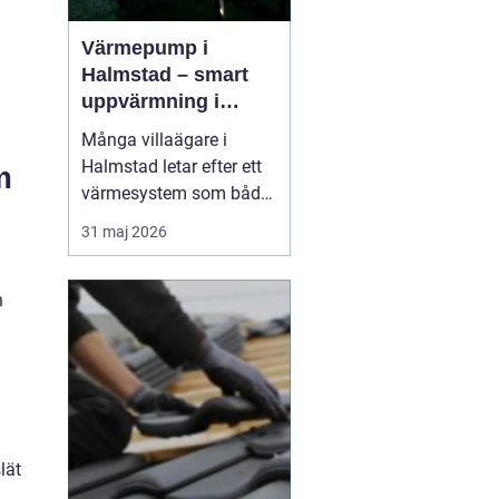
Värmepump i
Halmstad – smart
uppvärmning i
kustklimat
Många villaägare i
Halmstad letar efter ett
m
värmesystem som både
sänker kostnaderna och
31 maj 2026
ger trygg värme året
runt. Kustklimatet, med
fuktiga vintrar och milda
n
somrar, ställer särskilda
krav på upp...
lät