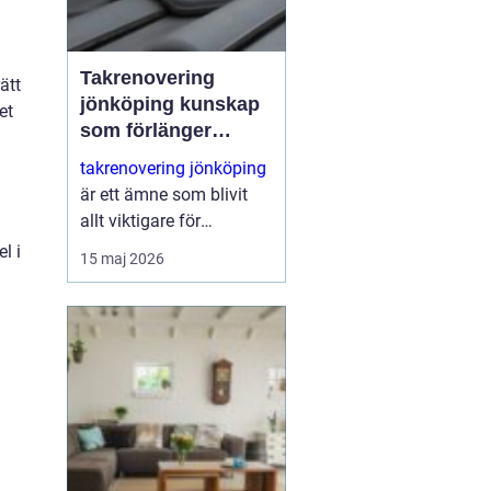
Takrenovering
ätt
jönköping kunskap
et
som förlänger
takets livslängd
takrenovering jönköping
är ett ämne som blivit
allt viktigare för
villaägare,
l i
15 maj 2026
bostadsrättsföreningar
och fastighetsägare i
området. Många hus
närmar sig den ålder där
taktäckningen börjar ge
t...