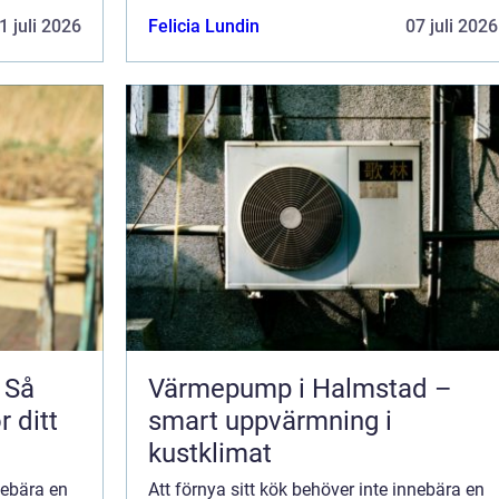
kostnaden för nya luckor. I St...
1 juli 2026
Felicia Lundin
07 juli 2026
 Så
Värmepump i Halmstad –
r ditt
smart uppvärmning i
kustklimat
nebära en
Att förnya sitt kök behöver inte innebära en