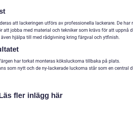
st
ras att lackeringen utförs av professionella lackerare. De har r
ör att jobba med material och tekniker som krävs för att uppnå d
 även hjälpa till med rådgivning kring färgval och ytfinish.
ltatet
 färgen har torkat monteras köksluckorna tillbaka på plats.
nns som nytt och de ny-lackerade luckorna står som en central de
Läs fler inlägg här