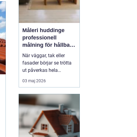
Måleri huddinge
professionell
målning för hållbara
och snygga resultat
När väggar, tak eller
fasader börjar se trötta
ut påverkas hela
intrycket av en bostad
03 maj 2026
eller fastighet. Måleri
handlar inte bara om
färg på en yta, utan om
skydd, trivsel och
långsiktigt värde. För
den som
sök...