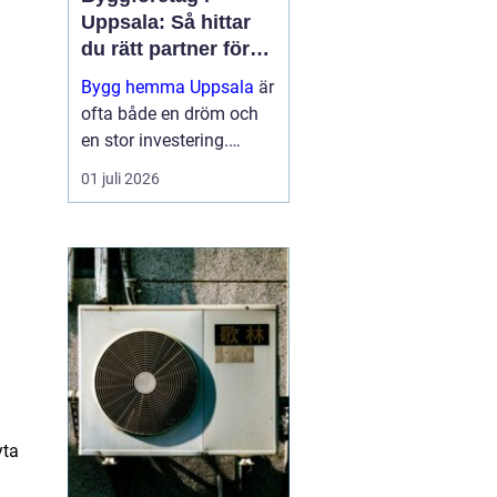
Uppsala: Så hittar
du rätt partner för
ditt projekt
Bygg hemma Uppsala
är
ofta både en dröm och
en stor investering.
Oavsett om det handlar
01 juli 2026
om en totalrenovering,
ett nytt badrum eller en
altan vill de flesta u...
yta