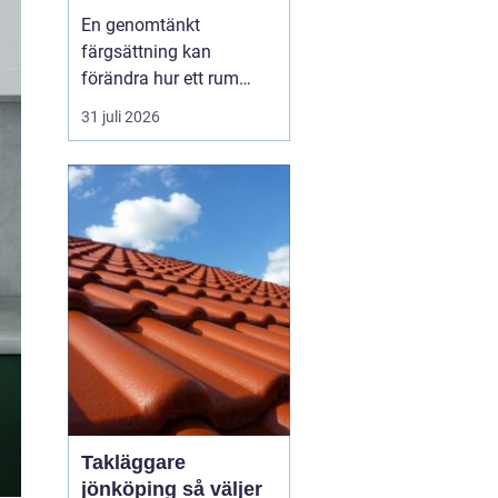
till genomtänkt
En genomtänkt
helhet
färgsättning kan
förändra hur ett rum
känns, uppfattas och
31 juli 2026
används. Med rätt
kulörer, väl förberett
underlag och noggrant
utfört arbete blir både
villa, lägenhet och
fritidshus mer
trivsamma och lättare
att underhålla.
Professionellt
Takläggare
jönköping så väljer