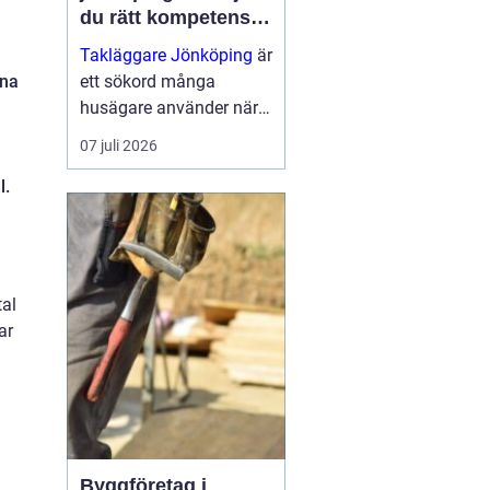
du rätt kompetens
för ditt tak
Takläggare Jönköping
är
rna
ett sökord många
husägare använder när
tiden är inne för takbyte
07 juli 2026
eller takrenovering. Ett
l.
hållbart tak är
avgörande för husets
värde, inomhusklimat
och tryg...
tal
ar
Byggföretag i