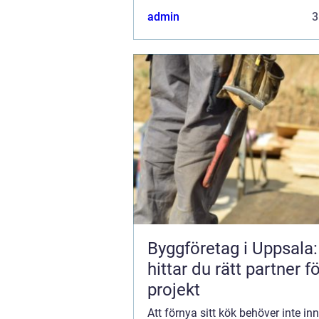
kostnaden för nya luckor. I St...
admin
3
Byggföretag i Uppsala:
hittar du rätt partner fö
projekt
Att förnya sitt kök behöver inte in