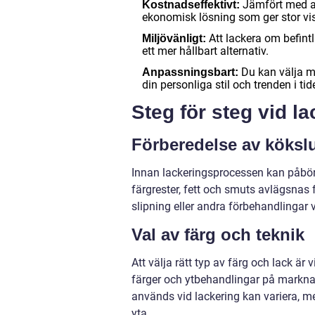
Jämfört med at
Kostnadseffektivt:
ekonomisk lösning som ger stor visu
Att lackera om befintl
Miljövänligt:
ett mer hållbart alternativ.
Du kan välja me
Anpassningsbart:
din personliga stil och trenden i tid
Steg för steg vid l
Förberedelse av köksl
Innan lackeringsprocessen kan påbö
färgrester, fett och smuts avlägsnas f
slipning eller andra förbehandlingar 
Val av färg och teknik
Att välja rätt typ av färg och lack är v
färger och ytbehandlingar på marknad
används vid lackering kan variera, m
yta.