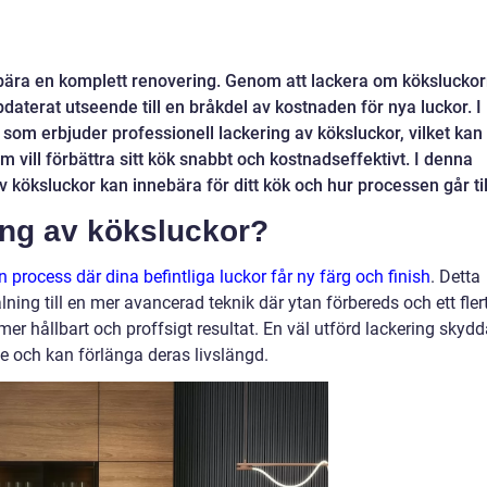
nebära en komplett renovering. Genom att lackera om kökslucko
pdaterat utseende till en bråkdel av kostnaden för nya luckor. I
 som erbjuder professionell lackering av köksluckor, vilket kan
 vill förbättra sitt kök snabbt och kostnadseffektivt. I denna
v köksluckor kan innebära för ditt kök och hur processen går til
ing av köksluckor?
process där dina befintliga luckor får ny färg och finish
. Detta
ning till en mer avancerad teknik där ytan förbereds och ett fler
 mer hållbart och proffsigt resultat. En väl utförd lackering skydd
e och kan förlänga deras livslängd.