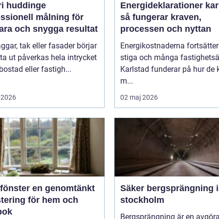
ri huddinge
Energideklarationer kar
ssionell målning för
så fungerar kraven,
ara och snygga resultat
processen och nyttan
ggar, tak eller fasader börjar
Energikostnaderna fortsätter
tta ut påverkas hela intrycket
stiga och många fastighetsä
bostad eller fastigh...
Karlstad funderar på hur de 
m...
 2026
02 maj 2026
er en genomtänkt
Säker bergsprängning i
stering för hem och
stockholm
bok
Bergsprängning är en avgör