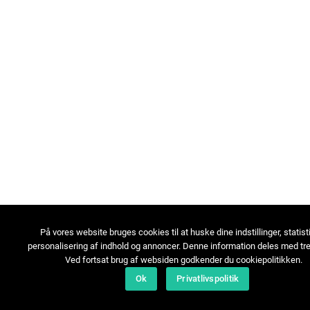
På vores website bruges cookies til at huske dine indstillinger, statist
personalisering af indhold og annoncer. Denne information deles med tre
Ved fortsat brug af websiden godkender du cookiepolitikken.
Ok
Privatlivspolitik