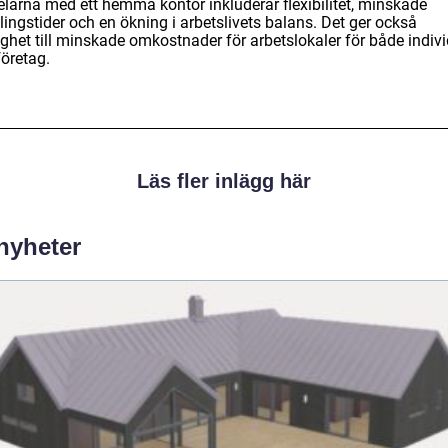
elarna med ett hemma kontor inkluderar flexibilitet, minskade
ingstider och en ökning i arbetslivets balans. Det ger också
ghet till minskade omkostnader för arbetslokaler för både indivi
företag.
Läs fler inlägg här
 nyheter