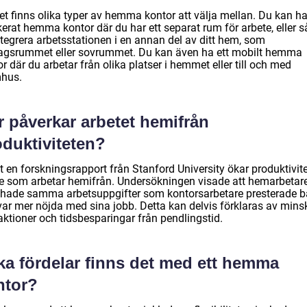
et finns olika typer av hemma kontor att välja mellan. Du kan ha
erat hemma kontor där du har ett separat rum för arbete, eller s
ntegrera arbetsstationen i en annan del av ditt hem, som
agsrummet eller sovrummet. Du kan även ha ett mobilt hemma
r där du arbetar från olika platser i hemmet eller till och med
hus.
r påverkar arbetet hemifrån
oduktiviteten?
t en forskningsrapport från Stanford University ökar produktivit
de som arbetar hemifrån. Undersökningen visade att hemarbetar
hade samma arbetsuppgifter som kontorsarbetare presterade bä
var mer nöjda med sina jobb. Detta kan delvis förklaras av min
aktioner och tidsbesparingar från pendlingstid.
ka fördelar finns det med ett hemma
ntor?