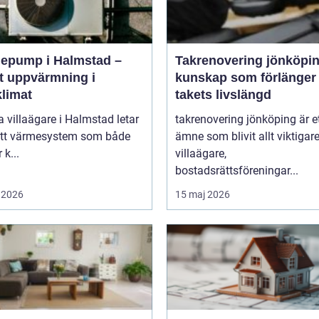
epump i Halmstad –
Takrenovering jönköpi
t uppvärmning i
kunskap som förlänger
klimat
takets livslängd
villaägare i Halmstad letar
takrenovering jönköping är e
 ett värmesystem som både
ämne som blivit allt viktigare
 k...
villaägare,
bostadsrättsföreningar...
 2026
15 maj 2026