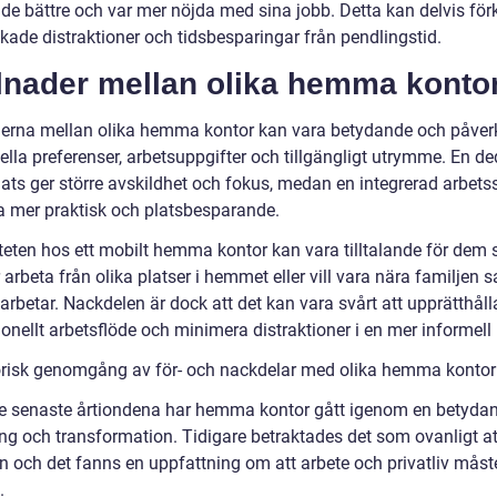
ade bättre och var mer nöjda med sina jobb. Detta kan delvis för
kade distraktioner och tidsbesparingar från pendlingstid.
llnader mellan olika hemma konto
derna mellan olika hemma kontor kan vara betydande och påver
ella preferenser, arbetsuppgifter och tillgängligt utrymme. En d
lats ger större avskildhet och fokus, medan en integrerad arbets
a mer praktisk och platsbesparande.
liteten hos ett mobilt hemma kontor kan vara tilltalande för dem
arbeta från olika platser i hemmet eller vill vara nära familjen 
rbetar. Nackdelen är dock att det kan vara svårt att upprätthålla
onellt arbetsflöde och minimera distraktioner i en mer informell 
orisk genomgång av för- och nackdelar med olika hemma kontor
e senaste årtiondena har hemma kontor gått igenom en betyda
ing och transformation. Tidigare betraktades det som ovanligt at
n och det fanns en uppfattning om att arbete och privatliv måst
.