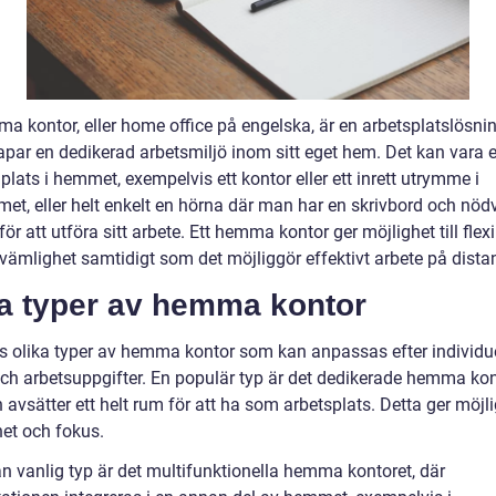
ma kontor, eller home office på engelska, är en arbetsplatslösni
par en dedikerad arbetsmiljö inom sitt eget hem. Det kan vara 
plats i hemmet, exempelvis ett kontor eller ett inrett utrymme i
et, eller helt enkelt en hörna där man har en skrivbord och nö
för att utföra sitt arbete. Ett hemma kontor ger möjlighet till flexib
vämlighet samtidigt som det möjliggör effektivt arbete på dista
ra typer av hemma kontor
ns olika typer av hemma kontor som kan anpassas efter individu
ch arbetsuppgifter. En populär typ är det dedikerade hemma kon
avsätter ett helt rum för att ha som arbetsplats. Detta ger möjlig
het och fokus.
n vanlig typ är det multifunktionella hemma kontoret, där