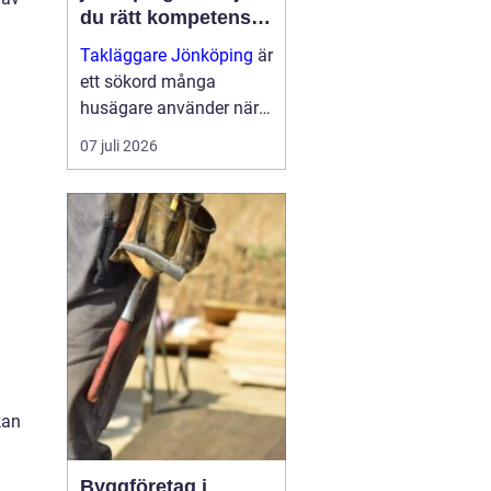
du rätt kompetens
för ditt tak
Takläggare Jönköping
är
ett sökord många
husägare använder när
tiden är inne för takbyte
07 juli 2026
eller takrenovering. Ett
hållbart tak är
avgörande för husets
värde, inomhusklimat
och tryg...
kan
Byggföretag i