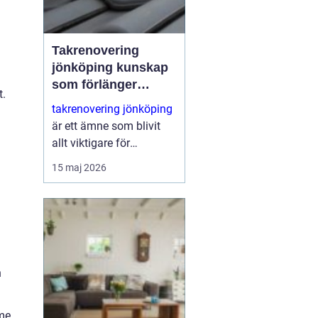
Takrenovering
jönköping kunskap
som förlänger
t.
takets livslängd
takrenovering jönköping
är ett ämne som blivit
allt viktigare för
villaägare,
15 maj 2026
bostadsrättsföreningar
och fastighetsägare i
området. Många hus
närmar sig den ålder där
taktäckningen börjar ge
t...
h
me