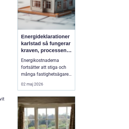
Energideklarationer
karlstad så fungerar
kraven, processen
och nyttan
Energikostnaderna
fortsätter att stiga och
många fastighetsägare i
Karlstad funderar på hur
02 maj 2026
de kan minska sina
utgifter utan att tumma
vit
på komforten. Här blir
energidekla...