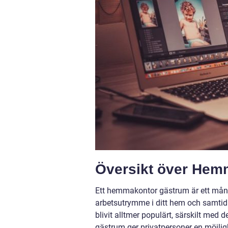
Översikt över Hem
Ett hemmakontor gästrum är ett mång
arbetsutrymme i ditt hem och samtidi
blivit alltmer populärt, särskilt med
gästrum ger privatpersoner en möjli