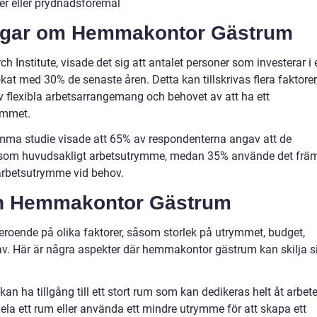
ker eller prydnadsföremål
ingar om Hemmakontor Gästrum
h Institute, visade det sig att antalet personer som investerar i 
 med 30% de senaste åren. Detta kan tillskrivas flera faktorer
v flexibla arbetsarrangemang och behovet av att ha ett
emmet.
amma studie visade att 65% av respondenterna angav att de
som huvudsakligt arbetsutrymme, medan 35% använde det frä
rbetsutrymme vid behov.
an Hemmakontor Gästrum
oende på olika faktorer, såsom storlek på utrymmet, budget,
rav. Här är några aspekter där hemmakontor gästrum kan skilja s
an ha tillgång till ett stort rum som kan dedikeras helt åt arbet
a ett rum eller använda ett mindre utrymme för att skapa ett