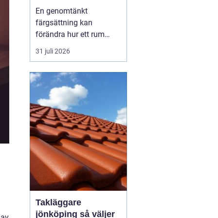
till genomtänkt
En genomtänkt
helhet
färgsättning kan
förändra hur ett rum
känns, uppfattas och
31 juli 2026
används. Med rätt
kulörer, väl förberett
underlag och noggrant
utfört arbete blir både
villa, lägenhet och
fritidshus mer
trivsamma och lättare
att underhålla.
Professionellt
Takläggare
jönköping så väljer
 av