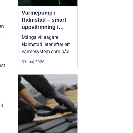
Värmepump i
Halmstad – smart
en
uppvärmning i
,
kustklimat
Många villaägare i
Halmstad letar efter ett
värmesystem som både
sänker kostnaderna och
31 maj 2026
mst
ger trygg värme året
runt. Kustklimatet, med
fuktiga vintrar och milda
somrar, ställer särskilda
krav på upp...
ig
e