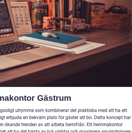
makontor Gästrum
sidigt utrymme som kombinerar det praktiska med att ha ett
gt erbjuda en bekväm plats för gäster att bo. Detta koncept har
 den ökande trenden av att arbeta hemifrån. Ett hemmakontor
ghet att ha det bästa av två världar och maximera användningen