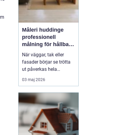
äm
Måleri huddinge
professionell
målning för hållbara
och snygga resultat
När väggar, tak eller
fasader börjar se trötta
ut påverkas hela
intrycket av en bostad
03 maj 2026
eller fastighet. Måleri
handlar inte bara om
färg på en yta, utan om
skydd, trivsel och
långsiktigt värde. För
den som
sök...