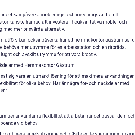
budget kan påverka möblerings- och inredningsval för ett
r kanske har råd att investera i högkvalitativa möbler och
 med mer prisvärda alternativ.
som utförs kan också påverka hur ett hemmakontor gästrum ser u
re behöva mer utrymme för en arbetsstation och en ritbräda,
 lugnt och avskilt utrymme för att vara kreativ.
ackdelar med Hemmakontor Gästrum
sat sig vara en utmärkt lösning för att maximera användningen
xibilitet för olika behov. Här är några för- och nackdelar med
en:
rum ger användarna flexibilitet att arbeta när det passar dem oc
stboende vid behov.
tt kombinera arbetsutrymme och gästboende sparar man utrym