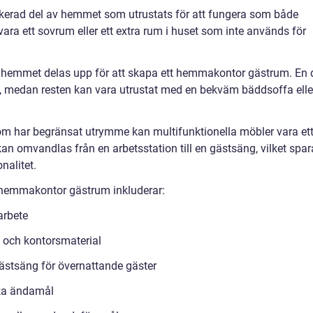
dikerad del av hemmet som utrustats för att fungera som både
a ett sovrum eller ett extra rum i huset som inte används för
m i hemmet delas upp för att skapa ett hemmakontor gästrum. En 
e, medan resten kan vara utrustat med en bekväm bäddsoffa elle
som har begränsat utrymme kan multifunktionella möbler vara et
kan omvandlas från en arbetsstation till en gästsäng, vilket spar
nalitet.
t hemmakontor gästrum inkluderar:
arbete
och kontorsmaterial
ästsäng för övernattande gäster
ika ändamål