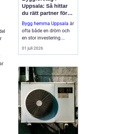
Uppsala: Så hittar
du rätt partner för
ditt projekt
Bygg hemma Uppsala
är
ofta både en dröm och
del
en stor investering.
r
Oavsett om det handlar
01 juli 2026
om en totalrenovering,
t
ett nytt badrum eller en
ar
altan vill de flesta u...