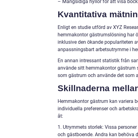
– Mångsidiga hyllor för att visa böc
Kvantitativa mätn
Enligt en studie utförd av XYZ Researc
hemmakontor gästrumslösning har ökat
inklusive den ökande populariteten a
anpassningsbart arbetsutrymme i h
En annan intressant statistik från s
använde sitt hemmakontor gästrum 
som gästrum och använde det som a
Skillnaderna mell
Hemmakontor gästrum kan variera ber
individuella preferenser och arbetsk
åt:
1. Utrymmets storlek: Vissa personer k
och gästboende. Andra kan behöva del