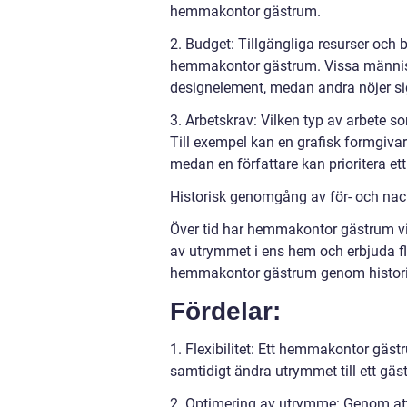
hemmakontor gästrum.
2. Budget: Tillgängliga resurser och 
hemmakontor gästrum. Vissa människo
designelement, medan andra nöjer sig
3. Arbetskrav: Vilken typ av arbete 
Till exempel kan en grafisk formgiva
medan en författare kan prioritera ett
Historisk genomgång av för- och n
Över tid har hemmakontor gästrum vi
av utrymmet i ens hem och erbjuda fle
hemmakontor gästrum genom histori
Fördelar:
1. Flexibilitet: Ett hemmakontor gäst
samtidigt ändra utrymmet till ett gä
2. Optimering av utrymme: Genom a