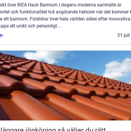
sikt över IKEA Hack Barnrum I dagens moderna samhälle är
ivitet och funktionalitet två avgörande faktorer när det kommer ti
a ett barnrum. Föräldrar över hela världen söker efter innovativa
kapa ett unikt och personligt ...
n
31 jul
ggare jönköping så väljer du rätt