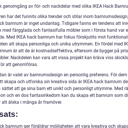
sk genomgång av för- och nackdelar med olika IKEA Hack Barnr
ren har det funnits olika trender och stilar inom barnrumsdesign
ck barnrum är inget undantag. Tidigare fanns en tendens att in
 med färgglada och fantasifulla möbler som i första hand var e
ande. Med IKEA hack barnrum har fokus förskjutits mot funktional
eten att skapa personliga och unika utrymmen. En fördel med I
rnrum är att de är kostnadseffektiva, eftersom de bygger på pri
ler. Nackdelen kan vara att vissa projekt kan kräva viss skickli
för att genomföras.
ndan är valet av barnrumsdesign en personlig preferens. För de
att skapa och utforska sin kreativa sida är IKEA hack barnrum de
 sättet att ge sina barn ett unikt och personligt utrymme. Med rä
tion och en dos fantasirikedom kan du skapa ett barnrum som di
att älska i många år framöver.
sats:
ck barnrum ger föräldrar möjligheten att vara kreativa och skapa