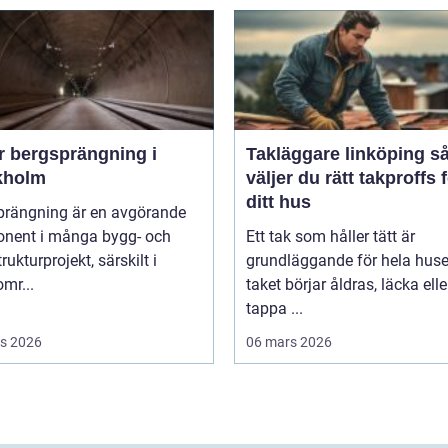
r bergsprängning i
Takläggare linköping så
kholm
väljer du rätt takproffs 
ditt hus
prängning är en avgörande
nent i många bygg- och
Ett tak som håller tätt är
rukturprojekt, särskilt i
grundläggande för hela huse
mr...
taket börjar åldras, läcka elle
tappa ...
s 2026
06 mars 2026