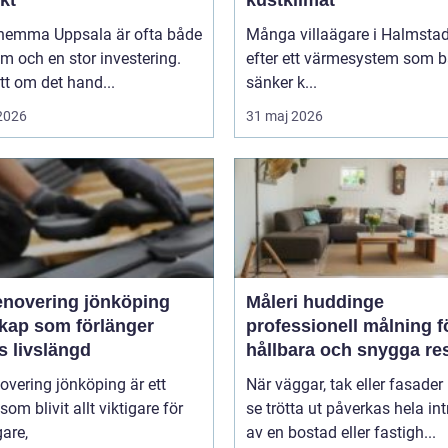
hemma Uppsala är ofta både
Många villaägare i Halmstad
m och en stor investering.
efter ett värmesystem som 
t om det hand...
sänker k...
 2026
31 maj 2026
enovering jönköping
Måleri huddinge
kap som förlänger
professionell målning f
s livslängd
hållbara och snygga res
overing jönköping är ett
När väggar, tak eller fasader 
om blivit allt viktigare för
se trötta ut påverkas hela int
gare,
av en bostad eller fastigh...