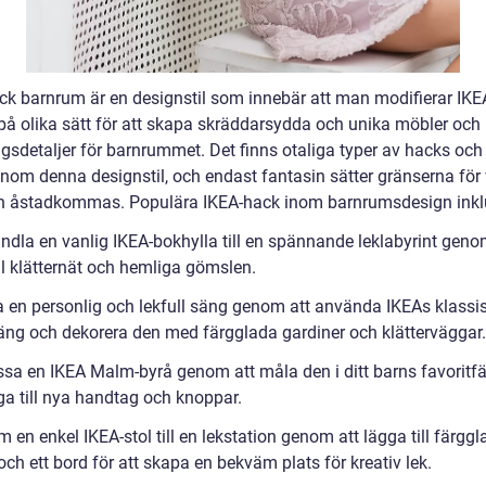
ck barnrum är en designstil som innebär att man modifierar IKE
på olika sätt för att skapa skräddarsydda och unika möbler och
ngsdetaljer för barnrummet. Det finns otaliga typer av hacks och
 inom denna designstil, och endast fantasin sätter gränserna för
 åstadkommas. Populära IKEA-hack inom barnrumsdesign inkl
dla en vanlig IKEA-bokhylla till en spännande leklabyrint geno
ll klätternät och hemliga gömslen.
 en personlig och lekfull säng genom att använda IKEAs klassi
ng och dekorera den med färgglada gardiner och klätterväggar.
sa en IKEA Malm-byrå genom att måla den i ditt barns favoritfä
ga till nya handtag och knoppar.
 en enkel IKEA-stol till en lekstation genom att lägga till färgg
ch ett bord för att skapa en bekväm plats för kreativ lek.