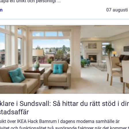
kapa ett unikt och personligt ...
n
07 augusti
lare i Sundsvall: Så hittar du rätt stöd i di
tadsaffär
sikt över IKEA Hack Barnrum I dagens moderna samhälle är
ivitet och funktionalitet två avgörande faktorer när det kommer ti