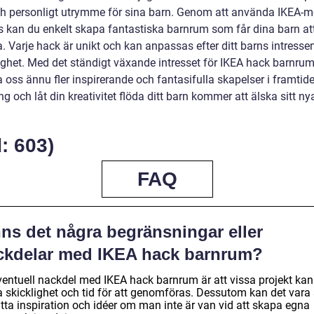
ch personligt utrymme för sina barn. Genom att använda IKEA-m
 kan du enkelt skapa fantastiska barnrum som får dina barn at
 Varje hack är unikt och kan anpassas efter ditt barns intresse
ighet. Med det ständigt växande intresset för IKEA hack barnrum
 oss ännu fler inspirerande och fantasifulla skapelser i framtid
ng och låt din kreativitet flöda ditt barn kommer att älska sitt ny
: 603)
FAQ
nns det några begränsningar eller
ckdelar med IKEA hack barnrum?
ventuell nackdel med IKEA hack barnrum är att vissa projekt kan
a skicklighet och tid för att genomföras. Dessutom kan det vara 
itta inspiration och idéer om man inte är van vid att skapa egna