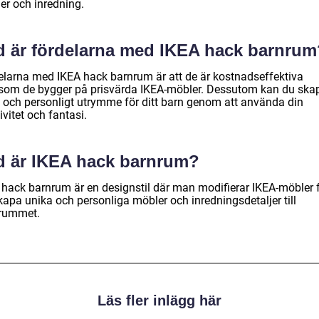
er och inredning.
d är fördelarna med IKEA hack barnrum
elarna med IKEA hack barnrum är att de är kostnadseffektiva
rsom de bygger på prisvärda IKEA-möbler. Dessutom kan du skap
t och personligt utrymme för ditt barn genom att använda din
ivitet och fantasi.
d är IKEA hack barnrum?
 hack barnrum är en designstil där man modifierar IKEA-möbler 
kapa unika och personliga möbler och inredningsdetaljer till
rummet.
Läs fler inlägg här