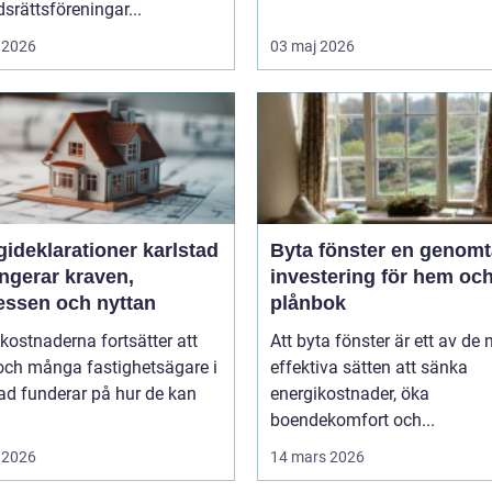
srättsföreningar...
 2026
03 maj 2026
ideklarationer karlstad
Byta fönster en genomtänkt
ngerar kraven,
investering för hem oc
essen och nyttan
plånbok
kostnaderna fortsätter att
Att byta fönster är ett av de
och många fastighetsägare i
effektiva sätten att sänka
ad funderar på hur de kan
energikostnader, öka
boendekomfort och...
 2026
14 mars 2026