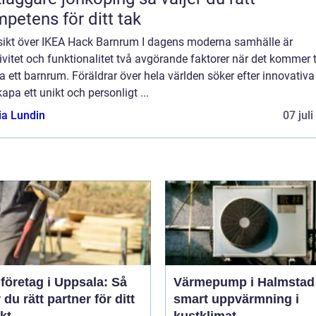
petens för ditt tak
sikt över IKEA Hack Barnrum I dagens moderna samhälle är
ivitet och funktionalitet två avgörande faktorer när det kommer ti
a ett barnrum. Föräldrar över hela världen söker efter innovativa
kapa ett unikt och personligt ...
ia Lundin
07 jul
företag i Uppsala: Så
Värmepump i Halmstad
r du rätt partner för ditt
smart uppvärmning i
kt
kustklimat