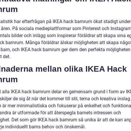
nrum
tatistik har efterfrågan på IKEA hack barnrum ökat stadigt under
 åren. På sociala medieplattformar som Pinterest och Instagram
ntals bilder och inlägg som inspirerar föräldrar att skapa sina 
ck barnrum. Många föräldrar älskar möjligheten att skapa något
a barn, och IKEA hack barnrum ger dem den perfekta möjligheten 
t det.
lnaderna mellan olika IKEA Hack
nrum
tt alla IKEA hack barnrum delar en gemensam grund i form av I
skiljer de sig åt när det kommer till stil, tema och kreativa inslag
 är mer minimalistiska och fokuserar på enkelhet och funktional
ndra är utformade för att återspegla barnets intressen och
ighet. Det som gör IKEA hack barnrum så unika är att de kan a
rje individuellt barns behov och önskemål.