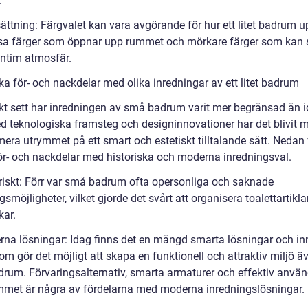
.
ättning: Färgvalet kan vara avgörande för hur ett litet badrum u
sa färger som öppnar upp rummet och mörkare färger som kan
intim atmosfär.
ka för- och nackdelar med olika inredningar av ett litet badrum
skt sett har inredningen av små badrum varit mer begränsad än i
 teknologiska framsteg och designinnovationer har det blivit m
mera utrymmet på ett smart och estetiskt tilltalande sätt. Nedan 
ör- och nackdelar med historiska och moderna inredningsval.
oriskt: Förr var små badrum ofta opersonliga och saknade
gsmöjligheter, vilket gjorde det svårt att organisera toalettartikla
ar.
rna lösningar: Idag finns det en mängd smarta lösningar och in
om gör det möjligt att skapa en funktionell och attraktiv miljö äv
rum. Förvaringsalternativ, smarta armaturer och effektiv anvä
mmet är några av fördelarna med moderna inredningslösningar.