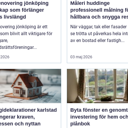
enovering jönköping
Måleri huddinge
kap som förlänger
professionell målning f
s livslängd
hållbara och snygga res
overing jönköping är ett
När väggar, tak eller fasader 
om blivit allt viktigare för
se trötta ut påverkas hela int
gare,
av en bostad eller fastigh...
srättsföreningar...
 2026
03 maj 2026
ideklarationer karlstad
Byta fönster en genomtänkt
ngerar kraven,
investering för hem oc
essen och nyttan
plånbok