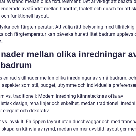
al avstånd mellan olika fixturelement: Det är viktigt att beakta 
nderade avståndet mellan handfat, toalett och dusch för att s
och funktionell layout.
tyrka och färgtemperatur: Att välja rätt belysning med tillräcklig
rka och färgtemperatur kan påverka hur ett litet badrum upplevs 
s.
lnader mellan olika inredningar av
t badrum
ns en rad skillnader mellan olika inredningar av små badrum, oc
 aspekter som stil, budget, utrymme och individuella preferenser
rn vs. traditionell: Modern inredning kännetecknas ofta av
stisk design, rena linjer och enkelhet, medan traditionell inredn
r elegant och dekorativ.
t vs. avskilt: En öppen layout utan duschväggar och med transp
n skapa en känsla av rymd, medan en mer avskild layout ger mer