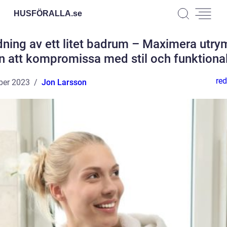
HUSFÖRALLA.
se
dning av ett litet badrum – Maximera utr
n att kompromissa med stil och funktional
red
ber 2023
Jon Larsson