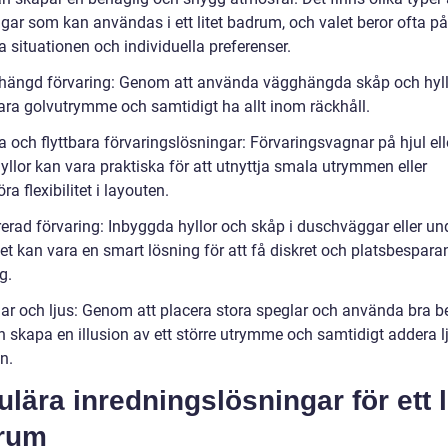
ngar som kan användas i ett litet badrum, och valet beror ofta p
a situationen och individuella preferenser.
hängd förvaring: Genom att använda vägghängda skåp och hyll
ra golvutrymme och samtidigt ha allt inom räckhåll.
 och flyttbara förvaringslösningar: Förvaringsvagnar på hjul ell
llor kan vara praktiska för att utnyttja smala utrymmen eller
ra flexibilitet i layouten.
rerad förvaring: Inbyggda hyllor och skåp i duschväggar eller un
et kan vara en smart lösning för att få diskret och platsbespara
g.
lar och ljus: Genom att placera stora speglar och använda bra b
 skapa en illusion av ett större utrymme och samtidigt addera l
on.
lära inredningslösningar för ett l
rum