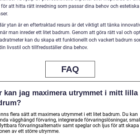
för att hitta rätt inredning som passar dina behov och estetiska
ser.
 där ytan är en eftertraktad resurs är det viktigt att tänka innovati
 när man inreder ett litet badrum. Genom att göra rätt val och o
vadratmeter kan du skapa ett funktionellt och vackert badrum s
in livsstil och tillfredsställer dina behov.
FAQ
 kan jag maximera utrymmet i mitt lilla
drum?
inns flera sätt att maximera utrymmet i ett litet badrum. Du kan
nda vägghängd förvaring, integrerade förvaringslösningar, sma
lyttbara förvaringsalternativ samt speglar och ljus för att skapa
ionen av ett större utrymme.