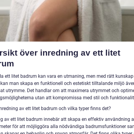
sikt över inredning av ett litet
rum
eda ett litet badrum kan vara en utmaning, men med rätt kunskap
 kan man skapa en funktionell och estetiskt tilltalande miljö äve
at utrymme. Det handlar om att maximera utrymmet och optim
ngsmöjligheterna utan att kompromissa med stil och funktionalit
nredning av ett litet badrum och vilka typer finns det?
g av ett litet badrum innebär att skapa en effektiv användning a
meter för att möjliggöra alla nödvändiga badrumsfunktioner sa
 skapar en behaglig och snygg atmosfär. Det finns olika typer