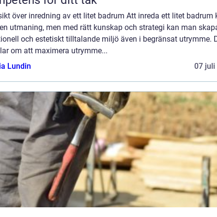
petens för ditt tak
ikt över inredning av ett litet badrum Att inreda ett litet badrum
 en utmaning, men med rätt kunskap och strategi kan man skap
ionell och estetiskt tilltalande miljö även i begränsat utrymme. 
lar om att maximera utrymme...
ia Lundin
07 jul