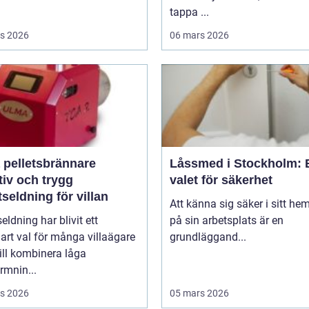
tappa ...
s 2026
06 mars 2026
 pelletsbrännare
Låssmed i Stockholm: 
tiv och trygg
valet för säkerhet
tseldning för villan
Att känna sig säker i sitt hem
seldning har blivit ett
på sin arbetsplats är en
lart val för många villaägare
grundläggand...
ill kombinera låga
rmnin...
s 2026
05 mars 2026