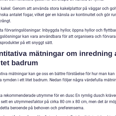
a kakel: Genom att använda stora kakelplattor på väggar och gol
ska antalet fogar, vilket ger en känsla av kontinuitet och gör 
trångt.
a förvaringslösningar: Inbyggda hyllor, öppna hyllor och flyttba
ngslösningar kan vara användbara för att organisera och förvara
produkter på ett snyggt sätt.
titativa mätningar om inredning 
litet badrum
ativa mätningar kan ge oss en bättre förståelse för hur man kan
 rymden i ett litet badrum. Nedan följer några värdefulla mätnin
ta rekommenderade utrymme för en dusc En rymlig dusch kräve
 sett en utrymmesfaktor på cirka 80 cm x 80 cm, men det är möjl
detta beroende på behoven och preferenserna.