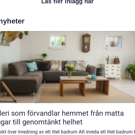
Läs fler inlägg här
 nyheter
ri som förvandlar hemmet från matta
gar till genomtänkt helhet
ikt över inredning av ett litet badrum Att inreda ett litet badrum