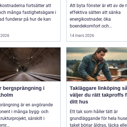
kostnaderna fortsätter att
Att byta fönster är ett av de
och många fastighetsägare i
effektiva sätten att sänka
ad funderar på hur de kan
energikostnader, öka
boendekomfort och...
 2026
14 mars 2026
r bergsprängning i
Takläggare linköping så
kholm
väljer du rätt takproffs 
ditt hus
prängning är en avgörande
nent i många bygg- och
Ett tak som håller tätt är
rukturprojekt, särskilt i
grundläggande för hela huse
mr...
taket börjar åldras, läcka elle