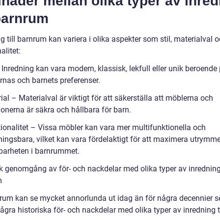
lnader mellan olika typer av inre
 barnrum
g till barnrum kan variera i olika aspekter som stil, materialval 
alitet:
– Inredning kan vara modern, klassisk, lekfull eller unik beroende
arnas och barnets preferenser.
ial – Materialval är viktigt för att säkerställa att möblerna och
ionerna är säkra och hållbara för barn.
tionalitet – Vissa möbler kan vara mer multifunktionella och
ingsbara, vilket kan vara fördelaktigt för att maximera utrymm
arheten i barnrummet.
sk genomgång av för- och nackdelar med olika typer av inredning 
m
nrum kan se mycket annorlunda ut idag än för några decennier s
ågra historiska för- och nackdelar med olika typer av inredning ti