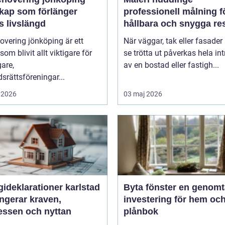
kap som förlänger
professionell målning f
s livslängd
hållbara och snygga res
overing jönköping är ett
När väggar, tak eller fasader 
om blivit allt viktigare för
se trötta ut påverkas hela int
gare,
av en bostad eller fastigh...
srättsföreningar...
 2026
03 maj 2026
ideklarationer karlstad
Byta fönster en genomtänkt
ngerar kraven,
investering för hem oc
essen och nyttan
plånbok