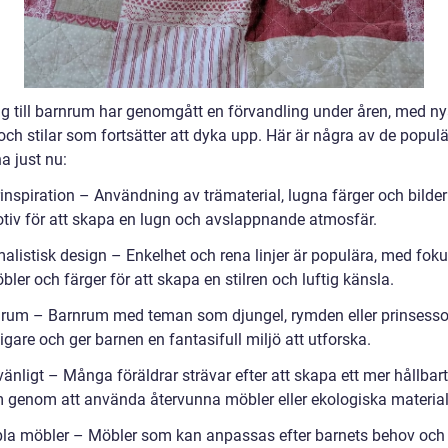
ng till barnrum har genomgått en förvandling under åren, med n
och stilar som fortsätter att dyka upp. Här är några av de popul
a just nu:
inspiration – Användning av trämaterial, lugna färger och bilder
tiv för att skapa en lugn och avslappnande atmosfär.
malistisk design – Enkelhet och rena linjer är populära, med fok
bler och färger för att skapa en stilren och luftig känsla.
rum – Barnrum med teman som djungel, rymden eller prinsessor
ligare och ger barnen en fantasifull miljö att utforska.
vänligt – Många föräldrar strävar efter att skapa ett mer hållbart
 genom att använda återvunna möbler eller ekologiska material
ibla möbler – Möbler som kan anpassas efter barnets behov och 