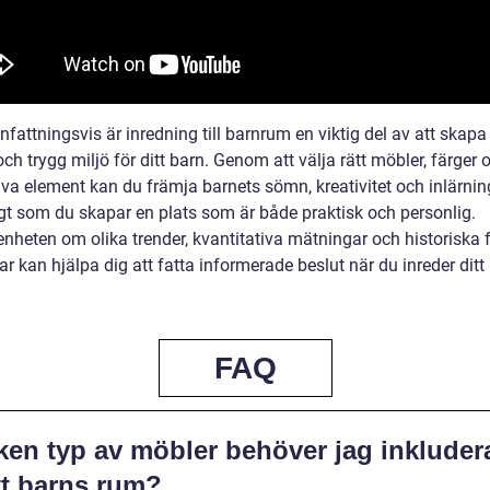
attningsvis är inredning till barnrum en viktig del av att skapa
och trygg miljö för ditt barn. Genom att välja rätt möbler, färger 
iva element kan du främja barnets sömn, kreativitet och inlärnin
gt som du skapar en plats som är både praktisk och personlig.
nheten om olika trender, kvantitativa mätningar och historiska f
r kan hjälpa dig att fatta informerade beslut när du inreder ditt
FAQ
ken typ av möbler behöver jag inkludera
tt barns rum?