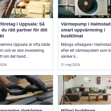
företag i Uppsala: Så
Värmepump i Halmstad
r du rätt partner för ditt
smart uppvärmning i
kt
kustklimat
hemma Uppsala är ofta både
Många villaägare i Halmstad
m och en stor investering.
efter ett värmesystem som 
t om det hand...
sänker k...
 2026
31 maj 2026
enovering jönköping
Måleri huddinge