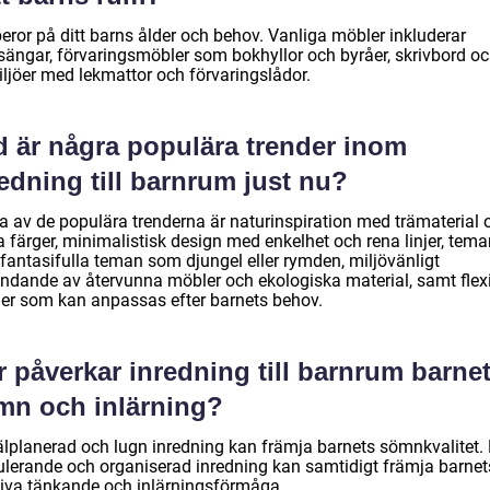
eror på ditt barns ålder och behov. Vanliga möbler inkluderar
sängar, förvaringsmöbler som bokhyllor och byråer, skrivbord o
iljöer med lekmattor och förvaringslådor.
d är några populära trender inom
edning till barnrum just nu?
a av de populära trenderna är naturinspiration med trämaterial 
a färger, minimalistisk design med enkelhet och rena linjer, tem
fantasifulla teman som djungel eller rymden, miljövänligt
ndande av återvunna möbler och ekologiska material, samt flex
er som kan anpassas efter barnets behov.
 påverkar inredning till barnrum barne
mn och inlärning?
älplanerad och lugn inredning kan främja barnets sömnkvalitet.
ulerande och organiserad inredning kan samtidigt främja barnet
tiva tänkande och inlärningsförmåga.