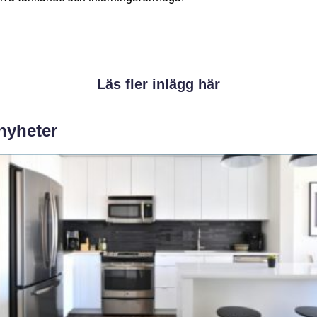
Läs fler inlägg här
 nyheter