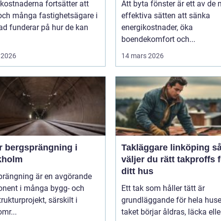
kostnaderna fortsätter att
Att byta fönster är ett av de
och många fastighetsägare i
effektiva sätten att sänka
ad funderar på hur de kan
energikostnader, öka
boendekomfort och...
 2026
14 mars 2026
r bergsprängning i
Takläggare linköping så
kholm
väljer du rätt takproffs 
ditt hus
prängning är en avgörande
nent i många bygg- och
Ett tak som håller tätt är
rukturprojekt, särskilt i
grundläggande för hela huse
mr...
taket börjar åldras, läcka elle