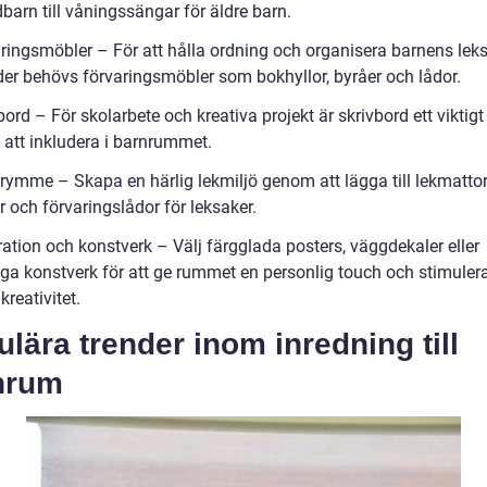
barn till våningssängar för äldre barn.
aringsmöbler – För att hålla ordning och organisera barnens lek
der behövs förvaringsmöbler som bokhyllor, byråer och lådor.
bord – För skolarbete och kreativa projekt är skrivbord ett viktigt
 att inkludera i barnrummet.
trymme – Skapa en härlig lekmiljö genom att lägga till lekmattor
 och förvaringslådor för leksaker.
ation och konstverk – Välj färgglada posters, väggdekaler eller
iga konstverk för att ge rummet en personlig touch och stimuler
kreativitet.
lära trender inom inredning till
nrum