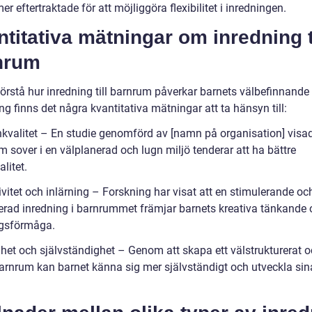
tmer eftertraktade för att möjliggöra flexibilitet i inredningen.
titativa mätningar om inredning t
nrum
förstå hur inredning till barnrum påverkar barnets välbefinnande
ng finns det några kvantitativa mätningar att ta hänsyn till:
kvalitet – En studie genomförd av [namn på organisation] visad
 sover i en välplanerad och lugn miljö tenderar att ha bättre
litet.
ivitet och inlärning – Forskning har visat att en stimulerande oc
erad inredning i barnrummet främjar barnets kreativa tänkande
ngsförmåga.
ghet och självständighet – Genom att skapa ett välstrukturerat 
barnrum kan barnet känna sig mer självständigt och utveckla si