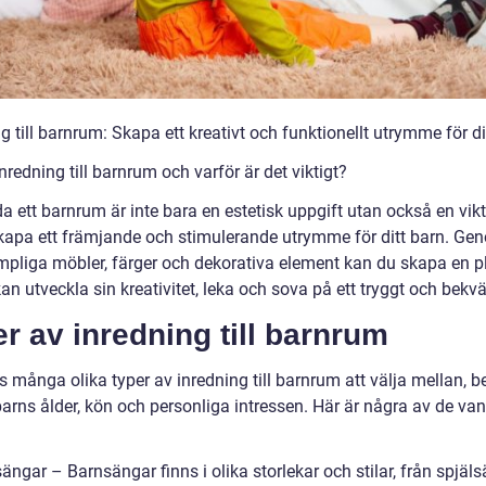
g till barnrum: Skapa ett kreativt och funktionellt utrymme för di
nredning till barnrum och varför är det viktigt?
da ett barnrum är inte bara en estetisk uppgift utan också en vikt
skapa ett främjande och stimulerande utrymme för ditt barn. Ge
ämpliga möbler, färger och dekorativa element kan du skapa en p
an utveckla sin kreativitet, leka och sova på ett tryggt och bekv
r av inredning till barnrum
s många olika typer av inredning till barnrum att välja mellan, 
barns ålder, kön och personliga intressen. Här är några av de van
:
ängar – Barnsängar finns i olika storlekar och stilar, från spjäl