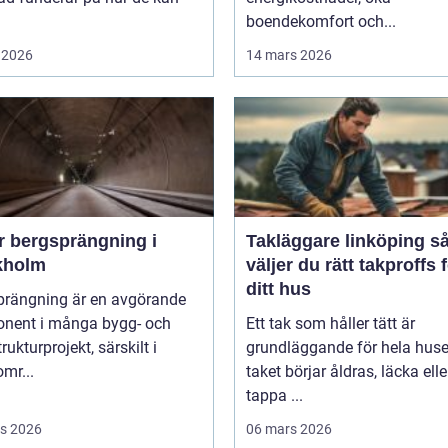
boendekomfort och...
 2026
14 mars 2026
r bergsprängning i
Takläggare linköping så
kholm
väljer du rätt takproffs 
ditt hus
prängning är en avgörande
nent i många bygg- och
Ett tak som håller tätt är
rukturprojekt, särskilt i
grundläggande för hela huse
mr...
taket börjar åldras, läcka elle
tappa ...
s 2026
06 mars 2026