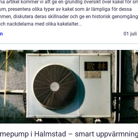
na artikel kommer vi att ge en grundlig översikt över kakel för s
m, presentera olika typer av kakel som är lämpliga för dessa
mmen, diskutera deras skillnader och ge en historisk genomgång
och nackdelarna med olika kakelalter...
n
01 jul
mepump i Halmstad – smart uppvärmning