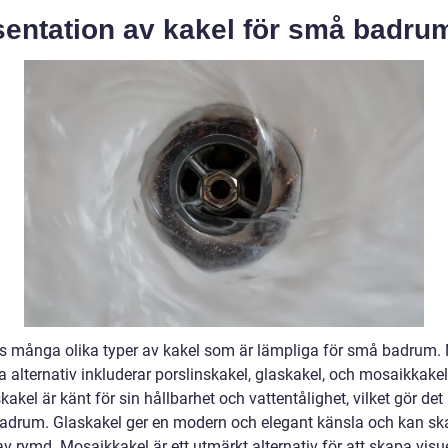
sentation av kakel för små badru
ns många olika typer av kakel som är lämpliga för små badrum.
 alternativ inkluderar porslinskakel, glaskakel, och mosaikkakel
kakel är känt för sin hållbarhet och vattentålighet, vilket gör det
 badrum. Glaskakel ger en modern och elegant känsla och kan s
v rymd. Mosaikkakel är ett utmärkt alternativ för att skapa visu