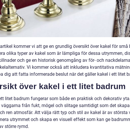
artikel kommer vi att ge en grundlig översikt över kakel för små
era olika typer av kakel som är lämpliga för dessa utrymmen, di
killnader och ge en historisk genomgång av för- och nackdelar
kelalternativ. Vi kommer också att inkludera kvantitativa mätnin
pa dig att fatta informerade beslut när det gäller kakel i ett litet
sikt över kakel i ett litet badrum
ett litet badrum fungerar som både en praktisk och dekorativ yta
 väggarna från fukt, mögel och slitage samtidigt som det skapa
h ren atmosfär. Att välja rätt typ och stil av kakel är av största v
imera utrymmet och skapa en visuell effekt som kan ge badrum
av större rymd.