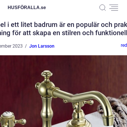
HUSFÖRALLA.
se
el i ett litet badrum är en populär och prak
ing för att skapa en stilren och funktionel
red
ember 2023
Jon Larsson