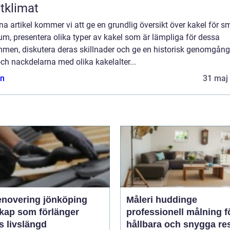
tklimat
na artikel kommer vi att ge en grundlig översikt över kakel för s
m, presentera olika typer av kakel som är lämpliga för dessa
mmen, diskutera deras skillnader och ge en historisk genomgång
och nackdelarna med olika kakelalter...
n
31 maj
enovering jönköping
Måleri huddinge
kap som förlänger
professionell målning f
s livslängd
hållbara och snygga res