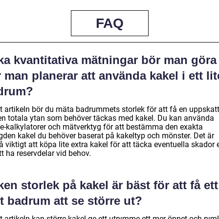
FAQ
ka kvantitativa mätningar bör man göra
 man planerar att använda kakel i ett lit
drum?
gt artikeln bör du mäta badrummets storlek för att få en uppskat
en totala ytan som behöver täckas med kakel. Du kan använda
ne-kalkylatorer och mätverktyg för att bestämma den exakta
den kakel du behöver baserat på kakeltyp och mönster. Det är
 viktigt att köpa lite extra kakel för att täcka eventuella skador e
tt ha reservdelar vid behov.
ken storlek på kakel är bäst för att få ett
et badrum att se större ut?
t artikeln kan större kakel ge ett utrymme ett mer öppet och ryml