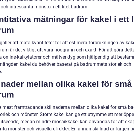
 och intressanta mönster i ett litet badrum.
titativa mätningar för kakel i ett l
rum
gäller att mäta kvantiteter för att estimera förbrukningen av kakel
drum är det viktigt att vara noggrann och exakt. För att göra det
 online-kalkylatorer och mätverktyg som hjälper dig att bestä
mängden kakel du behöver baserat på badrummets storlek och
.
lnader mellan olika kakel för små
rum
e mest framträdande skillnaderna mellan olika kakel för små b
torlek och mönster. Större kakel kan ge ett utrymme ett mer öppe
 utseende, medan mindre mosaikkakel kan användas för att ska
nta mönster och visuella effekter. En annan skillnad är färgen på