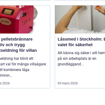
 pelletsbrännare
Låssmed i Stockholm: 
tiv och trygg
valet för säkerhet
tseldning för villan
Att känna sig säker i sitt hem
seldning har blivit ett
på sin arbetsplats är en
lart val för många villaägare
grundläggand...
ill kombinera låga
rmnin...
s 2026
05 mars 2026