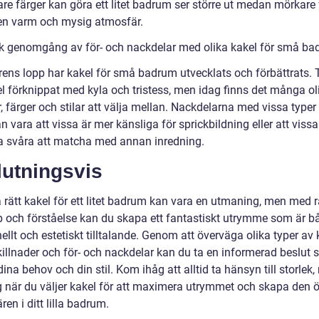
are färger kan göra ett litet badrum ser större ut medan mörkare 
en varm och mysig atmosfär.
sk genomgång av för- och nackdelar med olika kakel för små b
rens lopp har kakel för små badrum utvecklats och förbättrats. 
el förknippat med kyla och tristess, men idag finns det många ol
 färger och stilar att välja mellan. Nackdelarna med vissa typer
n vara att vissa är mer känsliga för sprickbildning eller att vissa
a svåra att matcha med annan inredning.
lutningsvis
a rätt kakel för ett litet badrum kan vara en utmaning, men med r
 och förståelse kan du skapa ett fantastiskt utrymme som är b
ellt och estetiskt tilltalande. Genom att överväga olika typer av 
killnader och för- och nackdelar kan du ta en informerad beslut
ina behov och din stil. Kom ihåg att alltid ta hänsyn till storlek
g när du väljer kakel för att maximera utrymmet och skapa den
en i ditt lilla badrum.