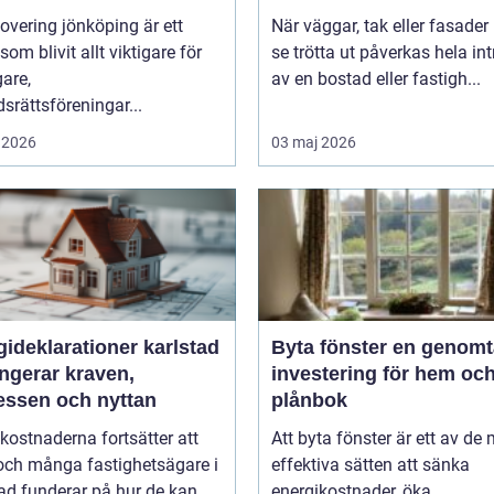
overing jönköping är ett
När väggar, tak eller fasader 
om blivit allt viktigare för
se trötta ut påverkas hela int
gare,
av en bostad eller fastigh...
srättsföreningar...
 2026
03 maj 2026
ideklarationer karlstad
Byta fönster en genomtänkt
ngerar kraven,
investering för hem oc
essen och nyttan
plånbok
kostnaderna fortsätter att
Att byta fönster är ett av de
och många fastighetsägare i
effektiva sätten att sänka
ad funderar på hur de kan
energikostnader, öka