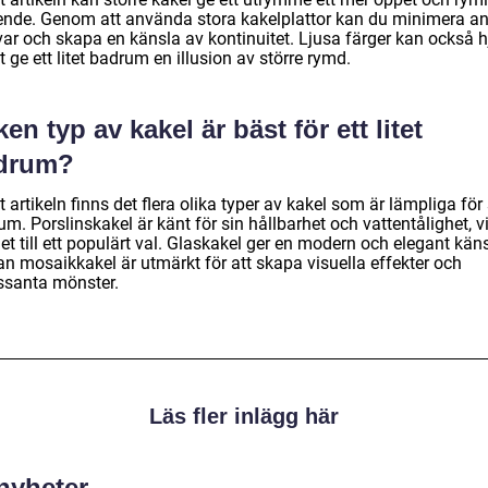
ende. Genom att använda stora kakelplattor kan du minimera an
var och skapa en känsla av kontinuitet. Ljusa färger kan också h
att ge ett litet badrum en illusion av större rymd.
ken typ av kakel är bäst för ett litet
drum?
t artikeln finns det flera olika typer av kakel som är lämpliga fö
m. Porslinskakel är känt för sin hållbarhet och vattentålighet, vi
et till ett populärt val. Glaskakel ger en modern och elegant käns
n mosaikkakel är utmärkt för att skapa visuella effekter och
essanta mönster.
Läs fler inlägg här
 nyheter