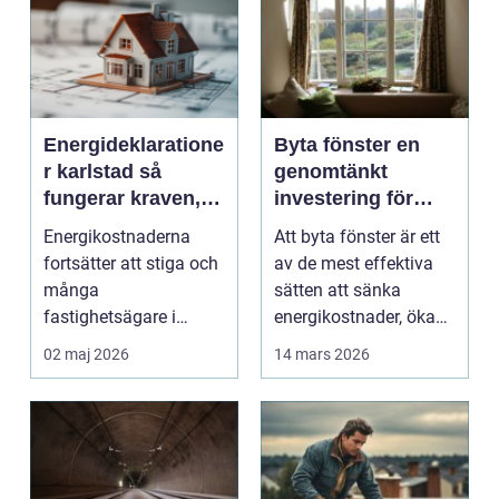
Energideklaratione
Byta fönster en
r karlstad så
genomtänkt
fungerar kraven,
investering för
processen och
hem och plånbok
Energikostnaderna
Att byta fönster är ett
nyttan
fortsätter att stiga och
av de mest effektiva
många
sätten att sänka
fastighetsägare i
energikostnader, öka
Karlstad funderar på
boendekomfort och...
02 maj 2026
14 mars 2026
hur de kan m...