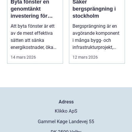
Byta fönster en
Säker
genomtänkt
bergsprängning i
investering för
stockholm
hem och plånbok
Att byta fönster är ett
Bergsprängning är en
av de mest effektiva
avgörande komponent
sätten att sänka
i många bygg- och
energikostnader, öka
infrastrukturprojekt,
boendekomfort och...
särskilt i stadsomr...
14 mars 2026
12 mars 2026
Adress