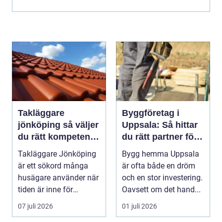
Takläggare
Byggföretag i
jönköping så väljer
Uppsala: Så hittar
du rätt kompetens
du rätt partner för
för ditt tak
ditt projekt
Takläggare Jönköping
Bygg hemma Uppsala
är ett sökord många
är ofta både en dröm
husägare använder när
och en stor investering.
tiden är inne för
Oavsett om det hand...
takbyte eller takre...
07 juli 2026
01 juli 2026