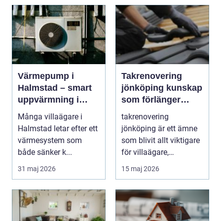
Värmepump i
Takrenovering
Halmstad – smart
jönköping kunskap
uppvärmning i
som förlänger
kustklimat
takets livslängd
Många villaägare i
takrenovering
Halmstad letar efter ett
jönköping är ett ämne
värmesystem som
som blivit allt viktigare
både sänker k...
för villaägare,
bostadsrättsföreningar.
31 maj 2026
15 maj 2026
..