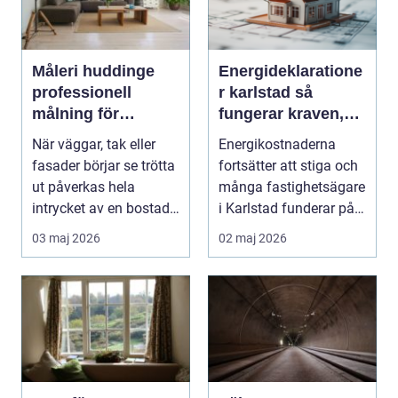
Måleri huddinge
Energideklaratione
professionell
r karlstad så
målning för
fungerar kraven,
hållbara och
processen och
När väggar, tak eller
Energikostnaderna
snygga resultat
nyttan
fasader börjar se trötta
fortsätter att stiga och
ut påverkas hela
många fastighetsägare
intrycket av en bostad
i Karlstad funderar på
eller fastigh...
hur de kan m...
03 maj 2026
02 maj 2026