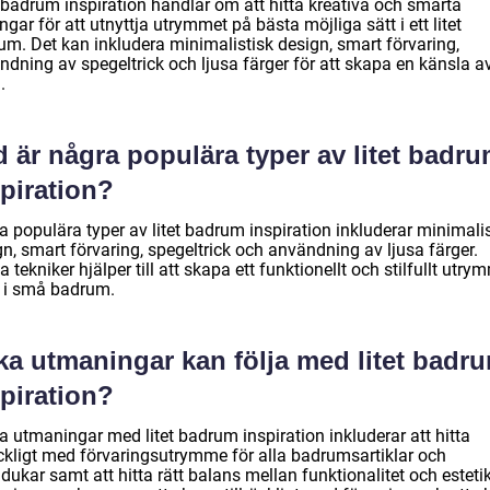
t badrum inspiration handlar om att hitta kreativa och smarta
ngar för att utnyttja utrymmet på bästa möjliga sätt i ett litet
um. Det kan inkludera minimalistisk design, smart förvaring,
ndning av spegeltrick och ljusa färger för att skapa en känsla a
.
 är några populära typer av litet badr
piration?
 populära typer av litet badrum inspiration inkluderar minimalis
n, smart förvaring, spegeltrick och användning av ljusa färger.
 tekniker hjälper till att skapa ett funktionellt och stilfullt utry
 i små badrum.
ka utmaningar kan följa med litet badr
piration?
a utmaningar med litet badrum inspiration inkluderar att hitta
räckligt med förvaringsutrymme för alla badrumsartiklar och
ukar samt att hitta rätt balans mellan funktionalitet och estetik