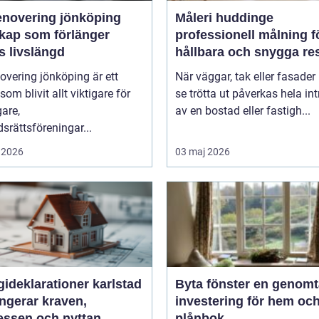
enovering jönköping
Måleri huddinge
kap som förlänger
professionell målning f
s livslängd
hållbara och snygga res
overing jönköping är ett
När väggar, tak eller fasader 
om blivit allt viktigare för
se trötta ut påverkas hela int
gare,
av en bostad eller fastigh...
srättsföreningar...
 2026
03 maj 2026
ideklarationer karlstad
Byta fönster en genomtänkt
ngerar kraven,
investering för hem oc
essen och nyttan
plånbok