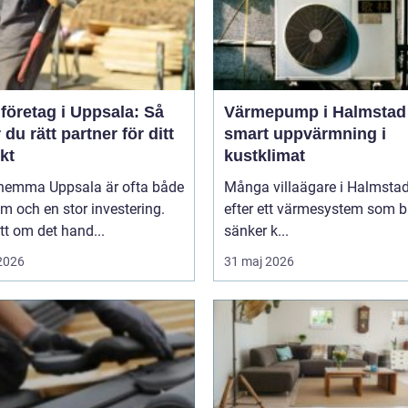
företag i Uppsala: Så
Värmepump i Halmstad
r du rätt partner för ditt
smart uppvärmning i
kt
kustklimat
hemma Uppsala är ofta både
Många villaägare i Halmstad
m och en stor investering.
efter ett värmesystem som 
t om det hand...
sänker k...
 2026
31 maj 2026