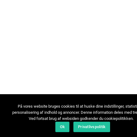
På vores website bruges cookies til at huske dine indstillinger, statist
personalisering af indhold og annoncer. Denne information deles med tre
Ved fortsat brug af websiden godkender du cookiepolitikken.
Ok
Privatlivspolitik