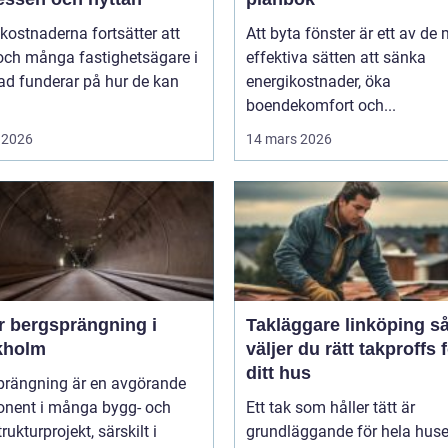
kostnaderna fortsätter att
Att byta fönster är ett av de
och många fastighetsägare i
effektiva sätten att sänka
ad funderar på hur de kan
energikostnader, öka
boendekomfort och...
 2026
14 mars 2026
r bergsprängning i
Takläggare linköping så
kholm
väljer du rätt takproffs 
ditt hus
prängning är en avgörande
nent i många bygg- och
Ett tak som håller tätt är
rukturprojekt, särskilt i
grundläggande för hela huse