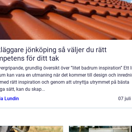
ggare jönköping så väljer du rätt
petens för ditt tak
ergripande, grundlig översikt över ”litet badrum inspiration” Ett l
um kan vara en utmaning när det kommer till design och inredni
med rätt inspiration och genom att utnyttja utrymmet på bästa
ga sätt, kan du skap...
ia Lundin
07 jul