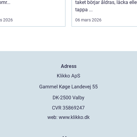
mr...
taket börjar åldras, läcka elle
tappa ...
s 2026
06 mars 2026
Adress
web:
www.klikko.dk