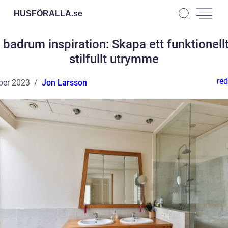
HUSFÖRALLA.
se
t badrum inspiration: Skapa ett funktionell
stilfullt utrymme
red
ber 2023
Jon Larsson