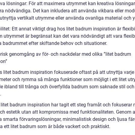
iva lösningar: För att maximera utrymmet kan kreativa lösninga
ara nödvändiga. Det kan inkludera att använda vikbara eller mod
utnyttja vertikalt utrymme eller använda ovanliga material och y
ilitet: Ett annat viktigt drag hos litet badrum inspiration är flexibil
m utrymmet är begränsat kan det vara nödvändigt att vara flexib
 badrummet efter skiftande behov och situationer.
orisk genomgång av för- och nackdelar med olika ”litet badrum
ion”
 litet badrum inspiration fokuserade oftast på att utnyttja varje
meter och rymma så många funktioner som möjligt i ett litet ut
de ibland till trånga och överfyllda badrum som saknade stil och
.
litet badrum inspiration har tagit ett steg framåt och fokuserar
 och estetik utan att kompromissa med funktionaliteten. Genom a
 smarta förvaringslösningar, minimalistisk design och ljusa fär
a ett litet badrum som är både vackert och praktiskt.