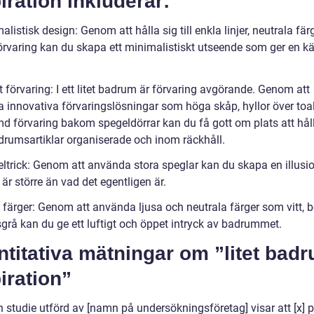
iration inkluderar:
alistisk design: Genom att hålla sig till enkla linjer, neutrala fär
örvaring kan du skapa ett minimalistiskt utseende som ger en k
 förvaring: I ett litet badrum är förvaring avgörande. Genom att
 innovativa förvaringslösningar som höga skåp, hyllor över toa
d förvaring bakom spegeldörrar kan du få gott om plats att håll
drumsartiklar organiserade och inom räckhåll.
eltrick: Genom att använda stora speglar kan du skapa en illusio
r större än vad det egentligen är.
 färger: Genom att använda ljusa och neutrala färger som vitt, b
usgrå kan du ge ett luftigt och öppet intryck av badrummet.
titativa mätningar om ”litet bad
iration”
n studie utförd av [namn på undersökningsföretag] visar att [x] 