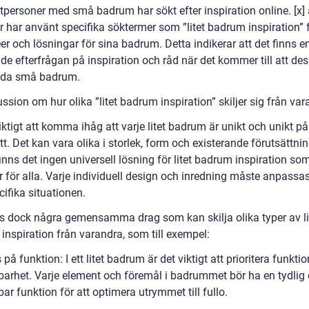
tpersoner med små badrum har sökt efter inspiration online. [x] 
 har använt specifika söktermer som ”litet badrum inspiration” f
éer och lösningar för sina badrum. Detta indikerar att det finns e
de efterfrågan på inspiration och råd när det kommer till att de
eda små badrum.
ssion om hur olika ”litet badrum inspiration” skiljer sig från va
iktigt att komma ihåg att varje litet badrum är unikt och unikt på
t. Det kan vara olika i storlek, form och existerande förutsättnin
inns det ingen universell lösning för litet badrum inspiration so
 för alla. Varje individuell design och inredning måste anpassas
ifika situationen.
ns dock några gemensamma drag som kan skilja olika typer av li
inspiration från varandra, som till exempel:
på funktion: I ett litet badrum är det viktigt att prioritera funkti
arhet. Varje element och föremål i badrummet bör ha en tydlig
r funktion för att optimera utrymmet till fullo.