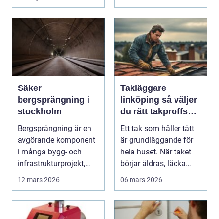
Säker
Takläggare
bergsprängning i
linköping så väljer
stockholm
du rätt takproffs
för ditt hus
Bergsprängning är en
Ett tak som håller tätt
avgörande komponent
är grundläggande för
i många bygg- och
hela huset. När taket
infrastrukturprojekt,
börjar åldras, läcka
särskilt i stadsomr...
eller tappa ...
12 mars 2026
06 mars 2026