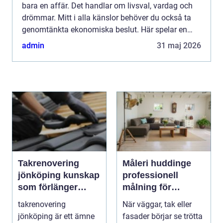
bara en affär. Det handlar om livsval, vardag och
drömmar. Mitt i alla känslor behöver du också ta
genomtänkta ekonomiska beslut. Här spelar en
mäklare karlskrona en avgörande roll. Med rätt
admin
31 maj 2026
stöd kan...
Takrenovering
Måleri huddinge
jönköping kunskap
professionell
som förlänger
målning för
takets livslängd
hållbara och
takrenovering
När väggar, tak eller
snygga resultat
jönköping är ett ämne
fasader börjar se trötta