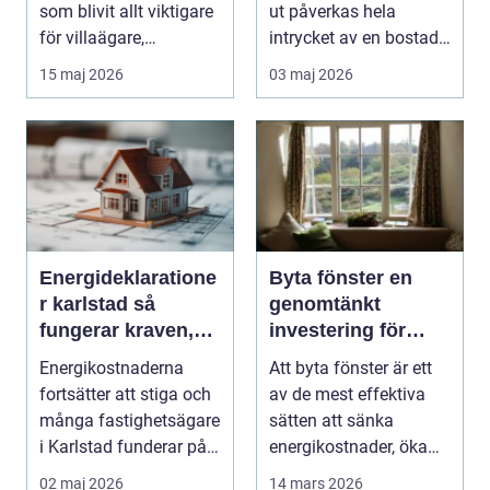
som blivit allt viktigare
ut påverkas hela
för villaägare,
intrycket av en bostad
bostadsrättsföreningar.
eller fastigh...
15 maj 2026
03 maj 2026
..
Energideklaratione
Byta fönster en
r karlstad så
genomtänkt
fungerar kraven,
investering för
processen och
hem och plånbok
Energikostnaderna
Att byta fönster är ett
nyttan
fortsätter att stiga och
av de mest effektiva
många fastighetsägare
sätten att sänka
i Karlstad funderar på
energikostnader, öka
hur de kan m...
boendekomfort och...
02 maj 2026
14 mars 2026