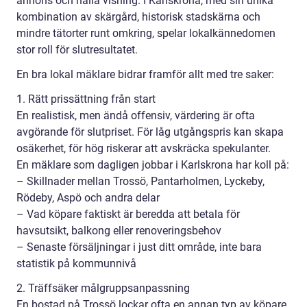
annons och hålla visning. I Karlskrona, med sin unika
kombination av skärgård, historisk stadskärna och
mindre tätorter runt omkring, spelar lokalkännedomen
stor roll för slutresultatet.
En bra lokal mäklare bidrar framför allt med tre saker:
1. Rätt prissättning från start
En realistisk, men ändå offensiv, värdering är ofta
avgörande för slutpriset. För låg utgångspris kan skapa
osäkerhet, för hög riskerar att avskräcka spekulanter.
En mäklare som dagligen jobbar i Karlskrona har koll på:
– Skillnader mellan Trossö, Pantarholmen, Lyckeby,
Rödeby, Aspö och andra delar
– Vad köpare faktiskt är beredda att betala för
havsutsikt, balkong eller renoveringsbehov
– Senaste försäljningar i just ditt område, inte bara
statistik på kommunnivå
2. Träffsäker målgruppsanpassning
En bostad på Trossö lockar ofta en annan typ av köpare