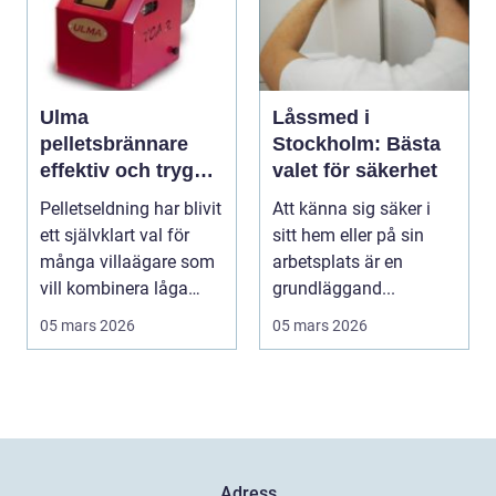
Ulma
Låssmed i
pelletsbrännare
Stockholm: Bästa
effektiv och trygg
valet för säkerhet
pelletseldning för
Pelletseldning har blivit
Att känna sig säker i
villan
ett självklart val för
sitt hem eller på sin
många villaägare som
arbetsplats är en
vill kombinera låga
grundläggand...
uppvärmnin...
05 mars 2026
05 mars 2026
Adress