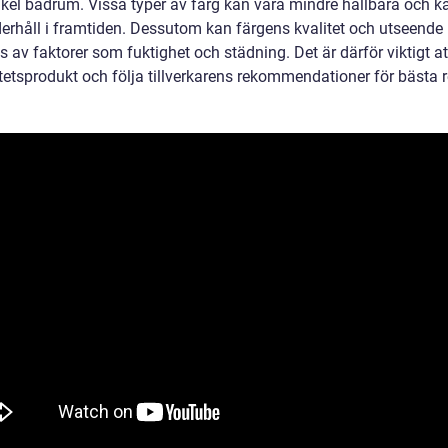
kel badrum. Vissa typer av färg kan vara mindre hållbara och k
erhåll i framtiden. Dessutom kan färgens kvalitet och utseende
 av faktorer som fuktighet och städning. Det är därför viktigt at
tetsprodukt och följa tillverkarens rekommendationer för bästa r