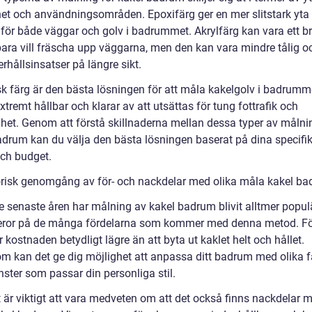
het och användningsområden. Epoxifärg ger en mer slitstark yta
 för både väggar och golv i badrummet. Akrylfärg kan vara ett br
ara vill fräscha upp väggarna, men den kan vara mindre tålig o
erhållsinsatser på längre sikt.
k färg är den bästa lösningen för att måla kakelgolv i badrumm
xtremt hållbar och klarar av att utsättas för tung fottrafik och
het. Genom att förstå skillnaderna mellan dessa typer av målni
adrum kan du välja den bästa lösningen baserat på dina specifi
ch budget.
orisk genomgång av för- och nackdelar med olika måla kakel b
e senaste åren har målning av kakel badrum blivit alltmer populä
eror på de många fördelarna som kommer med denna metod. Fö
r kostnaden betydligt lägre än att byta ut kaklet helt och hållet.
m kan det ge dig möjlighet att anpassa ditt badrum med olika f
ster som passar din personliga stil.
 är viktigt att vara medveten om att det också finns nackdelar m