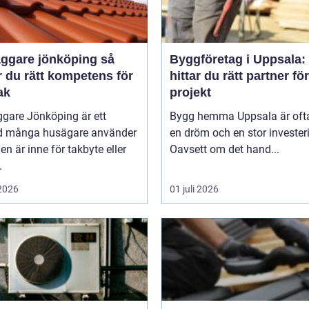
ggare jönköping så
Byggföretag i Uppsala:
r du rätt kompetens för
hittar du rätt partner för
tak
projekt
gare Jönköping är ett
Bygg hemma Uppsala är oft
d många husägare använder
en dröm och en stor invester
den är inne för takbyte eller
Oavsett om det hand...
.
 2026
01 juli 2026