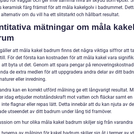
pad för väggar och ger inte samma nivå av skydd som epoxi. Sl
 keramisk färg främst för att måla kakelgolv i badrummet. Detta
alternativ om du vill ha ett slitstarkt och hållbart resultat.
ntitativa mätningar om måla kake
rum
gäller att måla kakel badrum finns det några viktiga siffror att t
ill. För det första kan kostnaden för att måla kakel vara signifi
n att byta ut det. Genom att spara pengar på renoveringskostnad
nda de extra medlen för att uppgradera andra delar av ditt bad
aturer eller inredning.
andra kan en korrekt utförd målning ge ett långvarigt resultat. 
er idag erbjuder motståndskraft mot vatten och fläckar samt en 
inte flagnar eller repas lätt. Detta innebär att du kan njuta av de
ade utseendet av ditt badrum under lång tid framöver.
ussion om hur olika måla kakel badrum skiljer sig från varandra
 typerna av målning för kakel badrum skiljer sig åt i termer av yt