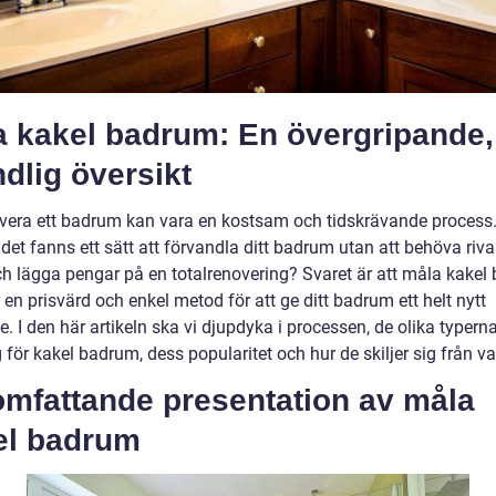
a kakel badrum: En övergripande,
dlig översikt
overa ett badrum kan vara en kostsam och tidskrävande process
et fanns ett sätt att förvandla ditt badrum utan att behöva riva
ch lägga pengar på en totalrenovering? Svaret är att måla kakel
 en prisvärd och enkel metod för att ge ditt badrum ett helt nytt
. I den här artikeln ska vi djupdyka i processen, de olika typern
för kakel badrum, dess popularitet och hur de skiljer sig från v
omfattande presentation av måla
el badrum