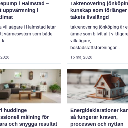
epump i Halmstad –
Takrenovering jönköpi
t uppvärmning i
kunskap som förlänger
klimat
takets livslängd
villaägare i Halmstad letar
takrenovering jönköping är e
 ett värmesystem som både
ämne som blivit allt viktigare
 k...
villaägare,
bostadsrättsföreningar...
 2026
15 maj 2026
ri huddinge
Energideklarationer kar
ssionell målning för
så fungerar kraven,
ara och snygga resultat
processen och nyttan