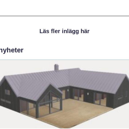
Läs fler inlägg här
 nyheter