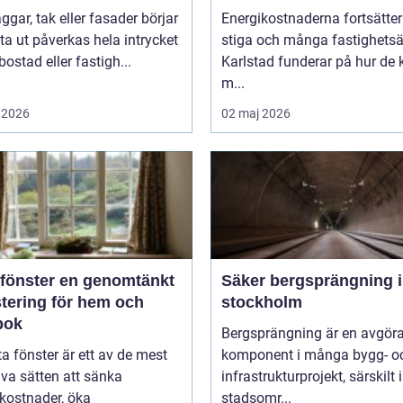
ggar, tak eller fasader börjar
Energikostnaderna fortsätter
tta ut påverkas hela intrycket
stiga och många fastighetsä
bostad eller fastigh...
Karlstad funderar på hur de 
m...
 2026
02 maj 2026
er en genomtänkt
Säker bergsprängning i
stering för hem och
stockholm
bok
Bergsprängning är en avgör
ta fönster är ett av de mest
komponent i många bygg- o
iva sätten att sänka
infrastrukturprojekt, särskilt i
kostnader, öka
stadsomr...