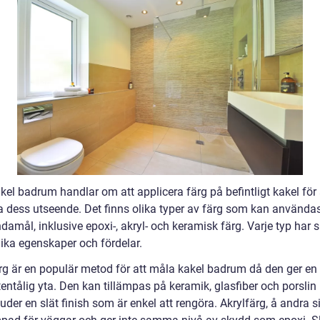
el badrum handlar om att applicera färg på befintligt kakel för 
a dess utseende. Det finns olika typer av färg som kan användas
damål, inklusive epoxi-, akryl- och keramisk färg. Varje typ har 
ika egenskaper och fördelar.
rg är en populär metod för att måla kakel badrum då den ger en 
entålig yta. Den kan tillämpas på keramik, glasfiber och porslin
uder en slät finish som är enkel att rengöra. Akrylfärg, å andra s