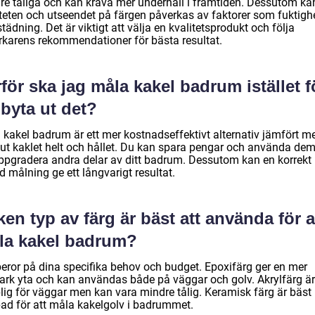
re tåliga och kan kräva mer underhåll i framtiden. Dessutom ka
iteten och utseendet på färgen påverkas av faktorer som fuktigh
tädning. Det är viktigt att välja en kvalitetsprodukt och följa
verkarens rekommendationer för bästa resultat.
för ska jag måla kakel badrum istället f
 byta ut det?
 kakel badrum är ett mer kostnadseffektivt alternativ jämfört me
 ut kaklet helt och hållet. Du kan spara pengar och använda dem
uppgradera andra delar av ditt badrum. Dessutom kan en korrekt
d målning ge ett långvarigt resultat.
ken typ av färg är bäst att använda för a
la kakel badrum?
beror på dina specifika behov och budget. Epoxifärg ger en mer
stark yta och kan användas både på väggar och golv. Akrylfärg är
lig för väggar men kan vara mindre tålig. Keramisk färg är bäst
ad för att måla kakelgolv i badrummet.