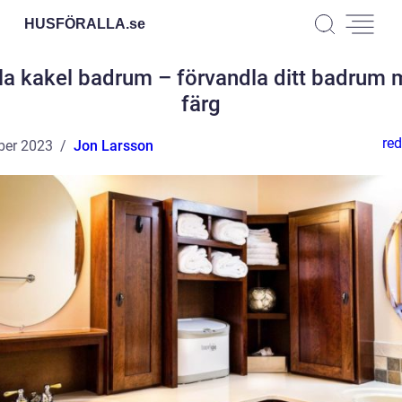
HUSFÖRALLA.
se
a kakel badrum – förvandla ditt badrum
färg
red
ber 2023
Jon Larsson