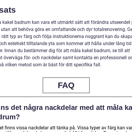
sats
a kakel badrum kan vara ett utmärkt sätt att förändra utseendet 
utan att behöva göra en omfattande och dyr totalrenovering. 
a rätt typ av färg och följa instruktionerna noggrant kan du skap
och estetiskt tilltalande yta som kommer att hålla under lång tid
. Innan du bestämmer dig för att måla kakel badrum, se till att
t överväga för- och nackdelar samt kontakta en professionell o
å vilken metod som är bäst för ditt specifika fall.
FAQ
nns det några nackdelar med att måla ka
drum?
et finns vissa nackdelar att tänka på. Vissa typer av färg kan va