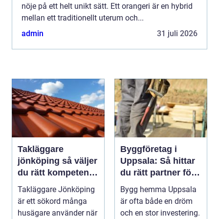
nöje på ett helt unikt sätt. Ett orangeri är en hybrid
mellan ett traditionellt uterum och...
admin
31 juli 2026
Takläggare
Byggföretag i
jönköping så väljer
Uppsala: Så hittar
du rätt kompetens
du rätt partner för
för ditt tak
ditt projekt
Takläggare Jönköping
Bygg hemma Uppsala
är ett sökord många
är ofta både en dröm
husägare använder när
och en stor investering.