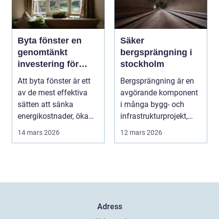
Byta fönster en
Säker
genomtänkt
bergsprängning i
investering för
stockholm
hem och plånbok
Att byta fönster är ett
Bergsprängning är en
av de mest effektiva
avgörande komponent
sätten att sänka
i många bygg- och
energikostnader, öka
infrastrukturprojekt,
boendekomfort och...
särskilt i stadsomr...
14 mars 2026
12 mars 2026
Adress