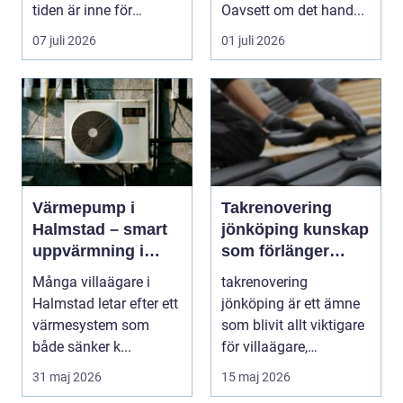
tiden är inne för
Oavsett om det hand...
takbyte eller takre...
07 juli 2026
01 juli 2026
Värmepump i
Takrenovering
Halmstad – smart
jönköping kunskap
uppvärmning i
som förlänger
kustklimat
takets livslängd
Många villaägare i
takrenovering
Halmstad letar efter ett
jönköping är ett ämne
värmesystem som
som blivit allt viktigare
både sänker k...
för villaägare,
bostadsrättsföreningar.
31 maj 2026
15 maj 2026
..