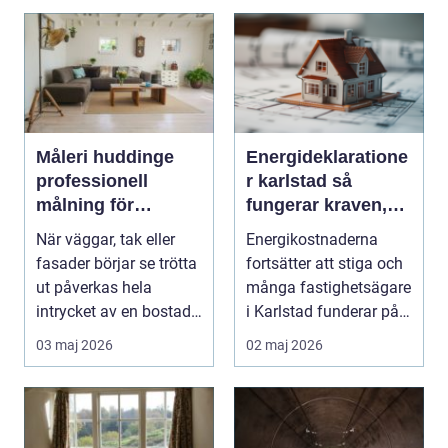
Måleri huddinge
Energideklaratione
professionell
r karlstad så
målning för
fungerar kraven,
hållbara och
processen och
När väggar, tak eller
Energikostnaderna
snygga resultat
nyttan
fasader börjar se trötta
fortsätter att stiga och
ut påverkas hela
många fastighetsägare
intrycket av en bostad
i Karlstad funderar på
eller fastigh...
hur de kan m...
03 maj 2026
02 maj 2026