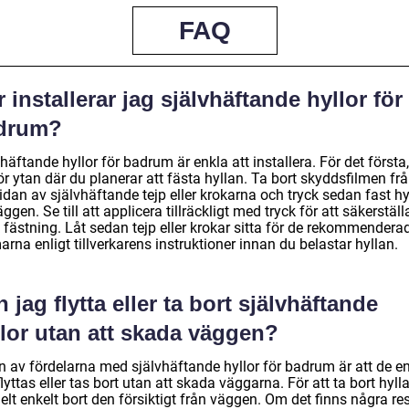
FAQ
 installerar jag självhäftande hyllor för
drum?
häftande hyllor för badrum är enkla att installera. För det första,
r ytan där du planerar att fästa hyllan. Ta bort skyddsfilmen fr
dan av självhäftande tejp eller krokarna och tryck sedan fast hy
ggen. Se till att applicera tillräckligt med tryck för att säkerställ
 fästning. Låt sedan tejp eller krokar sitta för de rekommendera
rna enligt tillverkarens instruktioner innan du belastar hyllan.
 jag flytta eller ta bort självhäftande
llor utan att skada väggen?
n av fördelarna med självhäftande hyllor för badrum är att de en
lyttas eller tas bort utan att skada väggarna. För att ta bort hylla
elt enkelt bort den försiktigt från väggen. Om det finns några res