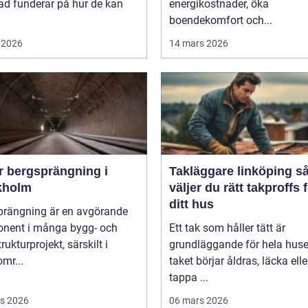
ad funderar på hur de kan
energikostnader, öka
boendekomfort och...
 2026
14 mars 2026
r bergsprängning i
Takläggare linköping så
kholm
väljer du rätt takproffs 
ditt hus
prängning är en avgörande
nent i många bygg- och
Ett tak som håller tätt är
rukturprojekt, särskilt i
grundläggande för hela huse
mr...
taket börjar åldras, läcka elle
tappa ...
s 2026
06 mars 2026