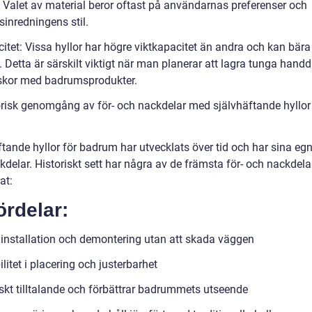
ä. Valet av material beror oftast på användarnas preferenser och
inredningens stil.
itet: Vissa hyllor har högre viktkapacitet än andra och kan bära
 Detta är särskilt viktigt när man planerar att lagra tunga hand
laskor med badrumsprodukter.
orisk genomgång av för- och nackdelar med självhäftande hyllor
tande hyllor för badrum har utvecklats över tid och har sina egn
kdelar. Historiskt sett har några av de främsta för- och nackdel
at:
ördelar:
 installation och demontering utan att skada väggen
ilitet i placering och justerbarhet
iskt tilltalande och förbättrar badrummets utseende