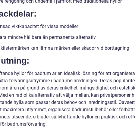
e rengöring och underhåll jämfört med traditionella hyllor
ackdelar:
nsad viktkapacitet för vissa modeller
ara mindre hållbara än permanenta alternativ
 klistermärken kan lämna märken eller skador vid borttagning
utning:
tande hyllor för badrum är en idealisk lösning för att organiser
xtra förvaringsutrymme i badrumsinredningen. Deras popularite
nom åren på grund av deras enkelhet, mångsidighet och estetis
Med en rad olika alternativ att välja mellan, kan privatpersoner h
ftande hylla som passar deras behov och inredningsstil. Oavset
att maximera utrymmet, organisera badrumstillbehör eller förbätt
ets utseende, erbjuder självhäftande hyllor en praktisk och eff
 för badrumsförvaring.