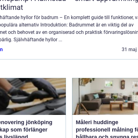
tklimat
häftande hyllor för badrum – En komplett guide till funktioner, v
opulära alternativ Introduktion: Badrummet är en viktig del av
et och behovet av en organiserad och praktisk förvaringslösni
rlig. Självhäftande hyllor ...
n
31 maj
enovering jönköping
Måleri huddinge
kap som förlänger
professionell målning f
s livslängd
hållbara och snygga res