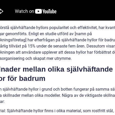
förstå självhäftande hyllors popularitet och effektivitet, har kvant
ar genomförts. Enligt en studie utförd av [namn på
kningsföretag] har efterfrågan på självhäftande hyllor för badr
årlig tillväxt på 15% under de senaste fem åren. Dessutom visar
kningen att användare upplever att dessa hyllor har förbättrat d
organisering och skapat mer utrymme.
lnader mellan olika självhäftande
or för badrum
 självhäftande hyllor i grund och botten fungerar på samma sät
a skillnader mellan olika modeller. Några av de viktigaste skilln
ar:
ial: Självhäftande hyllor finns i olika material, som rostfritt stål,