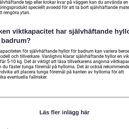
jälvhäftande tejp eller krokar kvar på väggen kan du använda en
ringsprodukt speciellt avsedd för att ta bort självhäftande mate
tt rengöra ytan.
ken viktkapacitet har självhäftande hyll
r badrum?
kapaciteten för självhäftande hyllor för badrum kan variera bero
dell och tillverkare. Vanligtvis klarar självhäftande hyllor en vi
är 5-10 kg. Det är viktigt att läsa tillverkarens angivna viktkapac
n du fäster tunga föremål på hyllorna. Det är också rekommend
ndvika att placera tunga föremål på kanten av hyllorna för att
ka eventuella fallrisker.
Läs fler inlägg här