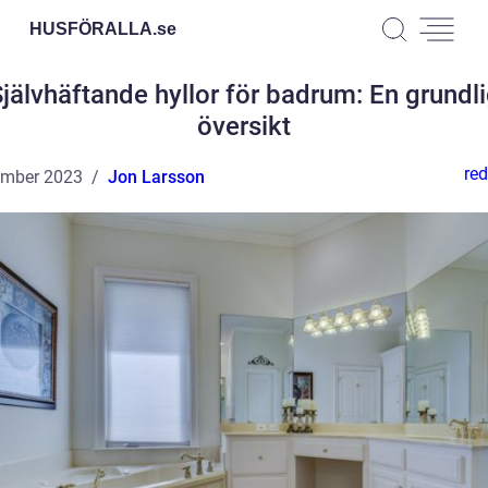
HUSFÖRALLA.
se
jälvhäftande hyllor för badrum: En grundl
översikt
red
ember 2023
Jon Larsson