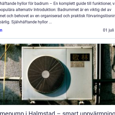
häftande hyllor för badrum – En komplett guide till funktioner, v
opulära alternativ Introduktion: Badrummet är en viktig del av
et och behovet av en organiserad och praktisk förvaringslösni
rlig. Självhäftande hyllor ...
n
01 jul
mepump i Halmstad – smart uppvärmning