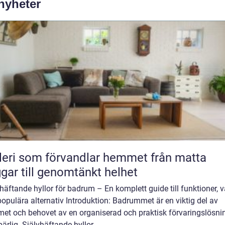
 nyheter
ri som förvandlar hemmet från matta
gar till genomtänkt helhet
häftande hyllor för badrum – En komplett guide till funktioner, v
opulära alternativ Introduktion: Badrummet är en viktig del av
et och behovet av en organiserad och praktisk förvaringslösni
rlig. Självhäftande hyllor ...