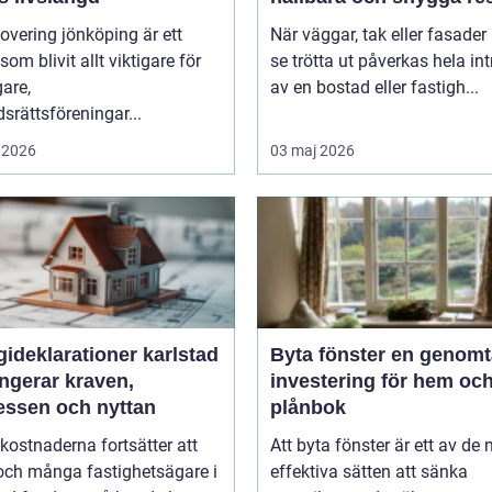
overing jönköping är ett
När väggar, tak eller fasader 
om blivit allt viktigare för
se trötta ut påverkas hela int
gare,
av en bostad eller fastigh...
srättsföreningar...
 2026
03 maj 2026
ideklarationer karlstad
Byta fönster en genomtänkt
ngerar kraven,
investering för hem oc
essen och nyttan
plånbok
kostnaderna fortsätter att
Att byta fönster är ett av de
och många fastighetsägare i
effektiva sätten att sänka