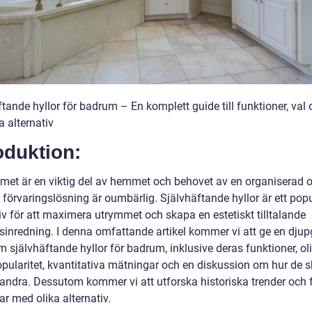
tande hyllor för badrum – En komplett guide till funktioner, val
 alternativ
oduktion:
et är en viktig del av hemmet och behovet av en organiserad 
 förvaringslösning är oumbärlig. Självhäftande hyllor är ett popu
iv för att maximera utrymmet och skapa en estetiskt tilltalande
inredning. I denna omfattande artikel kommer vi att ge en dju
 självhäftande hyllor för badrum, inklusive deras funktioner, ol
opularitet, kvantitativa mätningar och en diskussion om hur de sk
randra. Dessutom kommer vi att utforska historiska trender och 
r med olika alternativ.