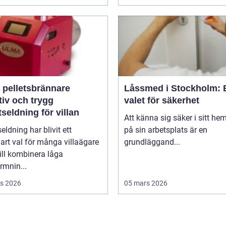
 pelletsbrännare
Låssmed i Stockholm: 
tiv och trygg
valet för säkerhet
tseldning för villan
Att känna sig säker i sitt hem
seldning har blivit ett
på sin arbetsplats är en
lart val för många villaägare
grundläggand...
ill kombinera låga
rmnin...
s 2026
05 mars 2026