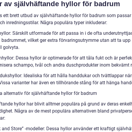
r av självhäftande hyllor för badrum
s ett brett utbud av självhäftande hyllor för badrum som passar 
h inredningsstilar. Några populära typer inkluderar:
yllor: Särskilt utformade för att passa in i de ofta underutnyttja
i badrummet, vilket ger extra förvaringsutrymme utan att ta upp
l golvyta.
hyllor: Dessa hyllor är optimerade för att tåla fukt och är perfek
anisera schampo, tvål och andra duschprodukter inom bekvämt r
ukshyllor: Idealiska för att hålla handdukar och tvättlappar nära
Vissa varianter har även en tillhörande stång för att hänga hand
 alternativ för självhäftande hyllor för badrum
tande hyllor har blivit alltmer populära på grund av deras enkel
ighet. Några av de mest populära alternativen bland privatper
ar:
k and Store” -modeller: Dessa hyllor använder ett kraftigt självh