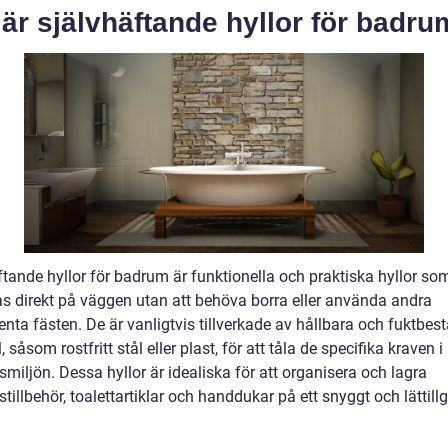
är självhäftande hyllor för badr
ftande hyllor för badrum är funktionella och praktiska hyllor so
s direkt på väggen utan att behöva borra eller använda andra
nta fästen. De är vanligtvis tillverkade av hållbara och fuktbes
, såsom rostfritt stål eller plast, för att tåla de specifika kraven i
iljön. Dessa hyllor är idealiska för att organisera och lagra
illbehör, toalettartiklar och handdukar på ett snyggt och lättill