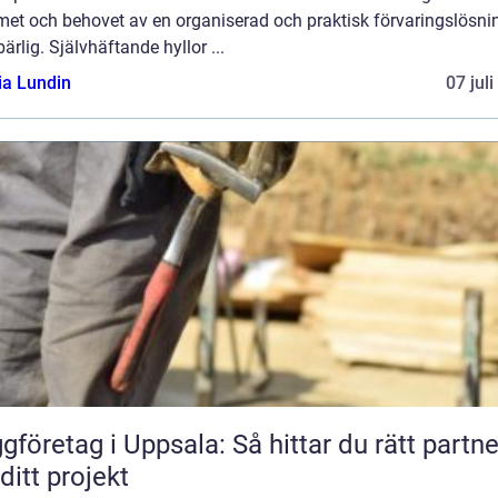
et och behovet av en organiserad och praktisk förvaringslösni
rlig. Självhäftande hyllor ...
ia Lundin
07 jul
gföretag i Uppsala: Så hittar du rätt partne
 ditt projekt