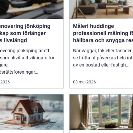
enovering jönköping
Måleri huddinge
kap som förlänger
professionell målning f
s livslängd
hållbara och snygga res
overing jönköping är ett
När väggar, tak eller fasader 
om blivit allt viktigare för
se trötta ut påverkas hela int
gare,
av en bostad eller fastigh...
srättsföreningar...
 2026
03 maj 2026