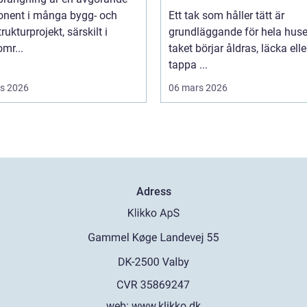
nent i många bygg- och
Ett tak som håller tätt är
rukturprojekt, särskilt i
grundläggande för hela huse
mr...
taket börjar åldras, läcka elle
tappa ...
s 2026
06 mars 2026
Adress
web:
www.klikko.dk