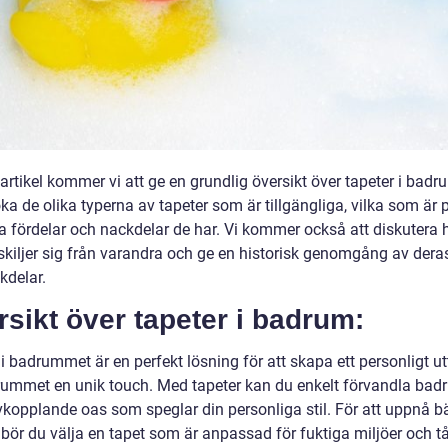
artikel kommer vi att ge en grundlig översikt över tapeter i bad
a de olika typerna av tapeter som är tillgängliga, vilka som är 
a fördelar och nackdelar de har. Vi kommer också att diskutera h
skiljer sig från varandra och ge en historisk genomgång av deras
kdelar.
sikt över tapeter i badrum:
i badrummet är en perfekt lösning för att skapa ett personligt ut
rummet en unik touch. Med tapeter kan du enkelt förvandla ba
avkopplande oas som speglar din personliga stil. För att uppnå b
 bör du välja en tapet som är anpassad för fuktiga miljöer och tå