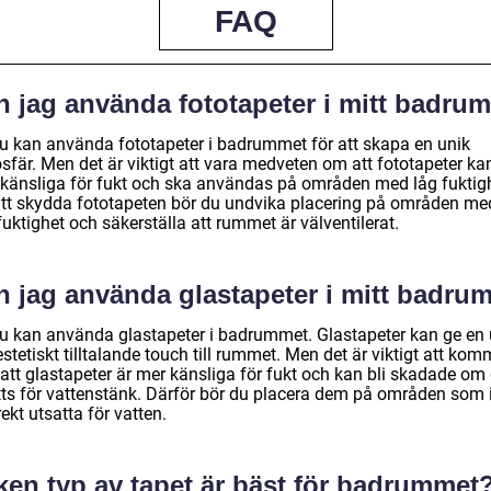
FAQ
n jag använda fototapeter i mitt badru
du kan använda fototapeter i badrummet för att skapa en unik
sfär. Men det är viktigt att vara medveten om att fototapeter ka
 känsliga för fukt och ska användas på områden med låg fuktig
att skydda fototapeten bör du undvika placering på områden me
uktighet och säkerställa att rummet är välventilerat.
n jag använda glastapeter i mitt badru
du kan använda glastapeter i badrummet. Glastapeter kan ge en 
stetiskt tilltalande touch till rummet. Men det är viktigt att ko
 att glastapeter är mer känsliga för fukt och kan bli skadade om
tts för vattenstänk. Därför bör du placera dem på områden som 
rekt utsatta för vatten.
ken typ av tapet är bäst för badrummet