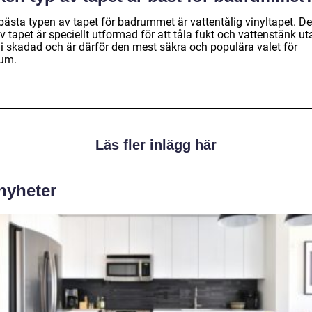
bästa typen av tapet för badrummet är vattentålig vinyltapet. D
v tapet är speciellt utformad för att tåla fukt och vattenstänk ut
li skadad och är därför den mest säkra och populära valet för
um.
Läs fler inlägg här
 nyheter