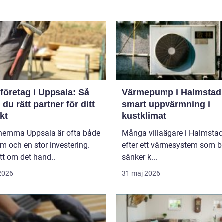
företag i Uppsala: Så
Värmepump i Halmstad
r du rätt partner för ditt
smart uppvärmning i
kt
kustklimat
hemma Uppsala är ofta både
Många villaägare i Halmstad
m och en stor investering.
efter ett värmesystem som 
t om det hand...
sänker k...
 2026
31 maj 2026