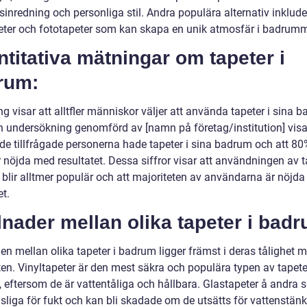
inredning och personliga stil. Andra populära alternativ inklude
eter och fototapeter som kan skapa en unik atmosfär i badrumm
titativa mätningar om tapeter i
rum:
g visar att alltfler människor väljer att använda tapeter i sina 
en undersökning genomförd av [namn på företag/institution] visa
de tillfrågade personerna hade tapeter i sina badrum och att 80
nöjda med resultatet. Dessa siffror visar att användningen av ta
blir alltmer populär och att majoriteten av användarna är nöjd
et.
lnader mellan olika tapeter i bad
en mellan olika tapeter i badrum ligger främst i deras tålighet m
ten. Vinyltapeter är den mest säkra och populära typen av tapete
 eftersom de är vattentåliga och hållbara. Glastapeter å andra s
sliga för fukt och kan bli skadade om de utsätts för vattenstänk