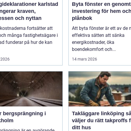
ideklarationer karlstad
Byta fönster en genomtänkt
ngerar kraven,
investering för hem oc
essen och nyttan
plånbok
kostnaderna fortsätter att
Att byta fönster är ett av de
och många fastighetsägare i
effektiva sätten att sänka
ad funderar på hur de kan
energikostnader, öka
boendekomfort och...
 2026
14 mars 2026
r bergsprängning i
Takläggare linköping så
kholm
väljer du rätt takproffs 
ditt hus
prängning är en avgörande