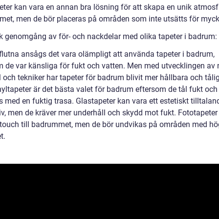
eter kan vara en annan bra lösning för att skapa en unik atmosfä
et, men de bör placeras på områden som inte utsätts för mycke
sk genomgång av för- och nackdelar med olika tapeter i badrum:
rflutna ansågs det vara olämpligt att använda tapeter i badrum,
m de var känsliga för fukt och vatten. Men med utvecklingen av
 och tekniker har tapeter för badrum blivit mer hållbara och tål
nyltapeter är det bästa valet för badrum eftersom de tål fukt och
 med en fuktig trasa. Glastapeter kan vara ett estetiskt tilltalan
tiv, men de kräver mer underhåll och skydd mot fukt. Fototapeter
 touch till badrummet, men de bör undvikas på områden med hö
t.