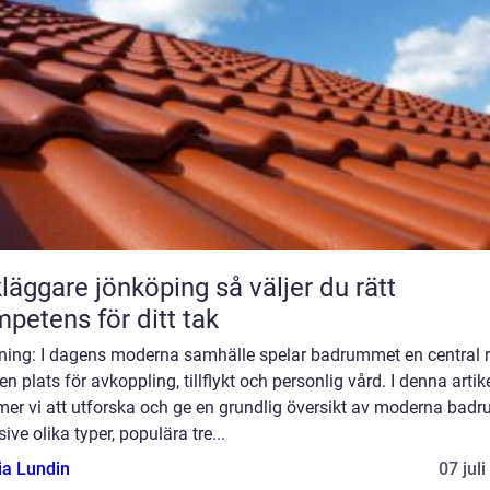
ggare jönköping så väljer du rätt
petens för ditt tak
dning: I dagens moderna samhälle spelar badrummet en central r
n plats för avkoppling, tillflykt och personlig vård. I denna artik
er vi att utforska och ge en grundlig översikt av moderna badr
sive olika typer, populära tre...
ia Lundin
07 jul