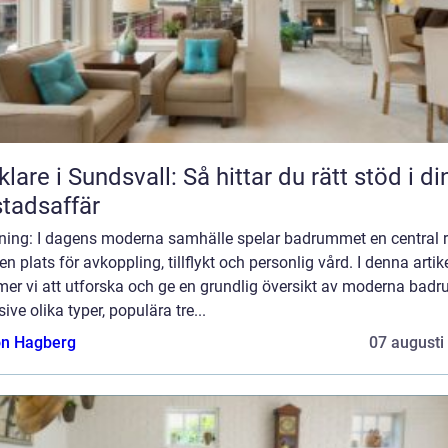
lare i Sundsvall: Så hittar du rätt stöd i di
tadsaffär
dning: I dagens moderna samhälle spelar badrummet en central r
n plats för avkoppling, tillflykt och personlig vård. I denna artik
er vi att utforska och ge en grundlig översikt av moderna badr
sive olika typer, populära tre...
n Hagberg
07 augusti