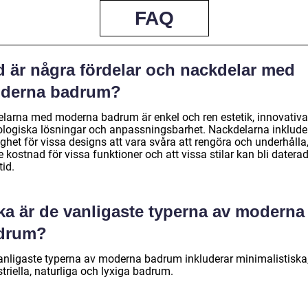
FAQ
d är några fördelar och nackdelar med
derna badrum?
elarna med moderna badrum är enkel och ren estetik, innovativa
ologiska lösningar och anpassningsbarhet. Nackdelarna inklude
ghet för vissa designs att vara svåra att rengöra och underhålla
 kostnad för vissa funktioner och att vissa stilar kan bli datera
tid.
ka är de vanligaste typerna av moderna
drum?
anligaste typerna av moderna badrum inkluderar minimalistiska
triella, naturliga och lyxiga badrum.