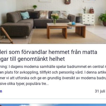
ri som förvandlar hemmet från matta
gar till genomtänkt helhet
dning: I dagens moderna samhälle spelar badrummet en central r
n plats för avkoppling, tillflykt och personlig vård. I denna artik
er vi att utforska och ge en grundlig översikt av moderna badr
sive olika typer, populära tre...
n
31 jul