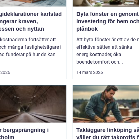
ideklarationer karlstad
Byta fönster en genomtänkt
ngerar kraven,
investering för hem oc
essen och nyttan
plånbok
kostnaderna fortsätter att
Att byta fönster är ett av de
och många fastighetsägare i
effektiva sätten att sänka
ad funderar på hur de kan
energikostnader, öka
boendekomfort och...
 2026
14 mars 2026
r bergsprängning i
Takläggare linköping så
kholm
väljer du rätt takproffs 