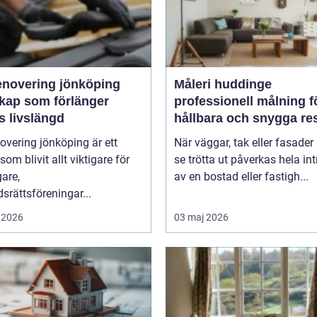
enovering jönköping
Måleri huddinge
kap som förlänger
professionell målning f
s livslängd
hållbara och snygga res
overing jönköping är ett
När väggar, tak eller fasader 
om blivit allt viktigare för
se trötta ut påverkas hela int
gare,
av en bostad eller fastigh...
srättsföreningar...
 2026
03 maj 2026