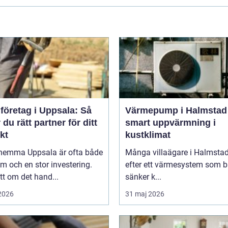
företag i Uppsala: Så
Värmepump i Halmstad
r du rätt partner för ditt
smart uppvärmning i
kt
kustklimat
hemma Uppsala är ofta både
Många villaägare i Halmstad
m och en stor investering.
efter ett värmesystem som 
t om det hand...
sänker k...
 2026
31 maj 2026