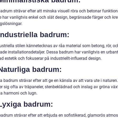
adrum strävar efter att minska visuell röra och betonar funktion
 har vanligtvis enkel och slät design, begränsade färger och kre
ngslösningar.
Industriella badrum:
striella stilen kännetecknas av råa material som betong, rör, oc
ade installationsdetaljer. Dessa badrum har vanligtvis en urban
ad estetik och fokuserar på industriellt-influerad design.
Naturliga badrum:
a badrum strävar efter att ge en känsla av att vara ute i naturen
r sig ofta av träpaneler, stenbeklädnad och inslag av gröna växt
pa harmoni och lugn.
 Lyxiga badrum:
badrum strävar efter att erbjuda en sofistikerad, glamorös atmos