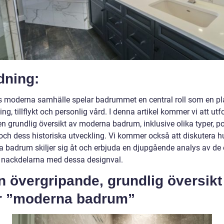
dning:
s moderna samhälle spelar badrummet en central roll som en pla
ng, tillflykt och personlig vård. I denna artikel kommer vi att utf
en grundlig översikt av moderna badrum, inklusive olika typer, p
 och dess historiska utveckling. Vi kommer också att diskutera h
 badrum skiljer sig åt och erbjuda en djupgående analys av de 
h nackdelarna med dessa designval.
n övergripande, grundlig översikt
r ”moderna badrum”