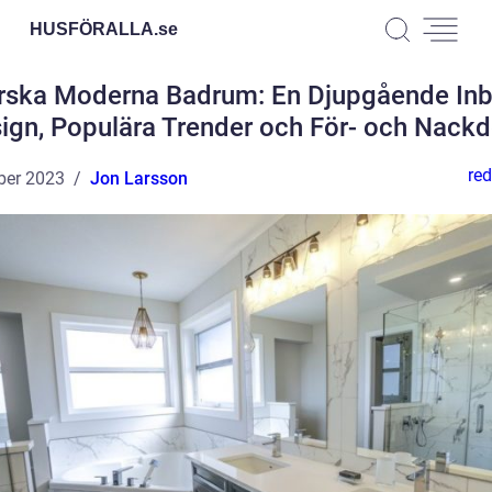
HUSFÖRALLA.
se
rska Moderna Badrum: En Djupgående Inbl
ign, Populära Trender och För- och Nackd
red
ber 2023
Jon Larsson