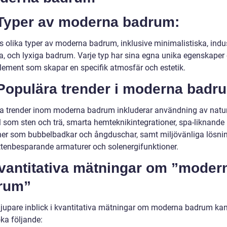
 Typer av moderna badrum:
s olika typer av moderna badrum, inklusive minimalistiska, indust
ga, och lyxiga badrum. Varje typ har sina egna unika egenskaper
lement som skapar en specifik atmosfär och estetik.
 Populära trender i moderna badr
a trender inom moderna badrum inkluderar användning av natur
l som sten och trä, smarta hemteknikintegrationer, spa-liknande
ner som bubbelbadkar och ångduschar, samt miljövänliga lösni
tenbesparande armaturer och solenergifunktioner.
Kvantitativa mätningar om ”moder
rum”
djupare inblick i kvantitativa mätningar om moderna badrum kan
ka följande: