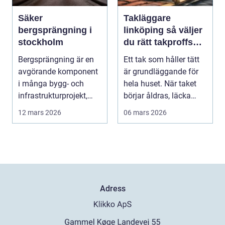
Säker
Takläggare
bergsprängning i
linköping så väljer
stockholm
du rätt takproffs
för ditt hus
Bergsprängning är en
Ett tak som håller tätt
avgörande komponent
är grundläggande för
i många bygg- och
hela huset. När taket
infrastrukturprojekt,
börjar åldras, läcka
särskilt i stadsomr...
eller tappa ...
12 mars 2026
06 mars 2026
Adress