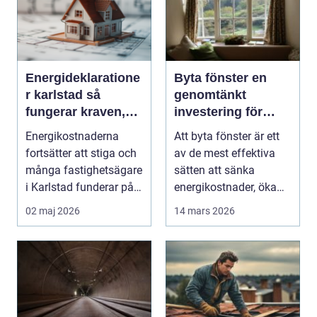
Energideklaratione
Byta fönster en
r karlstad så
genomtänkt
fungerar kraven,
investering för
processen och
hem och plånbok
Energikostnaderna
Att byta fönster är ett
nyttan
fortsätter att stiga och
av de mest effektiva
många fastighetsägare
sätten att sänka
i Karlstad funderar på
energikostnader, öka
hur de kan m...
boendekomfort och...
02 maj 2026
14 mars 2026