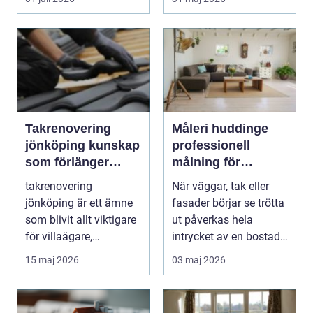
Takrenovering
Måleri huddinge
jönköping kunskap
professionell
som förlänger
målning för
takets livslängd
hållbara och
takrenovering
När väggar, tak eller
snygga resultat
jönköping är ett ämne
fasader börjar se trötta
som blivit allt viktigare
ut påverkas hela
för villaägare,
intrycket av en bostad
bostadsrättsföreningar.
eller fastigh...
15 maj 2026
03 maj 2026
..