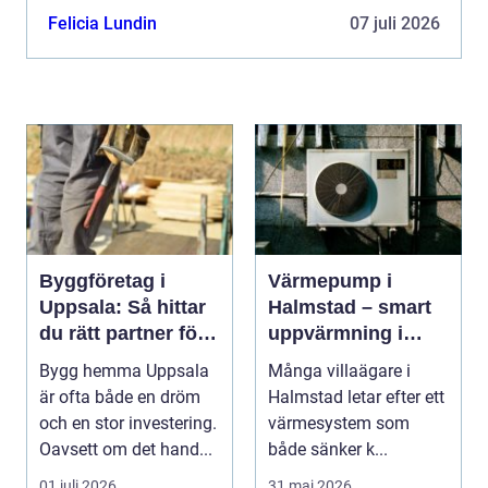
eller fö...
Felicia Lundin
07 juli 2026
Byggföretag i
Värmepump i
Uppsala: Så hittar
Halmstad – smart
du rätt partner för
uppvärmning i
ditt projekt
kustklimat
Bygg hemma Uppsala
Många villaägare i
är ofta både en dröm
Halmstad letar efter ett
och en stor investering.
värmesystem som
Oavsett om det hand...
både sänker k...
01 juli 2026
31 maj 2026