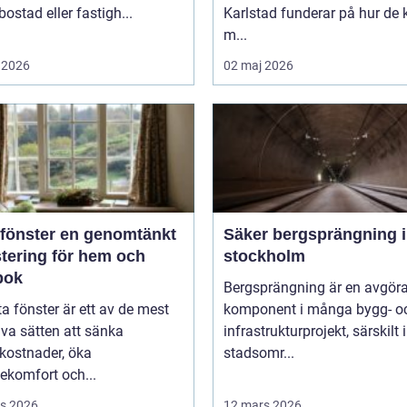
bostad eller fastigh...
Karlstad funderar på hur de 
m...
 2026
02 maj 2026
er en genomtänkt
Säker bergsprängning i
stering för hem och
stockholm
bok
Bergsprängning är en avgör
ta fönster är ett av de mest
komponent i många bygg- o
iva sätten att sänka
infrastrukturprojekt, särskilt i
kostnader, öka
stadsomr...
ekomfort och...
s 2026
12 mars 2026