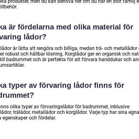
ika produkter, men du kan behöva fler om du har en stor familj e
illbehör.
ka är fördelarna med olika material för
varing lådor?
lådor är lätta att rengöra och billiga, medan trä- och metallådor 
er robust och hållbar lösning. Korglådor ger en organisk och nat
 till badrummet och är perfekta för att förvara handdukar och an
umsartiklar.
ka typer av förvaring lådor finns för
drummet?
inns olika typer av förvaringslådor för badrummet, inklusive
lådor, trälådor, metallådor och korglådor. Varje typ har sina egn
a egenskaper och fördelar.