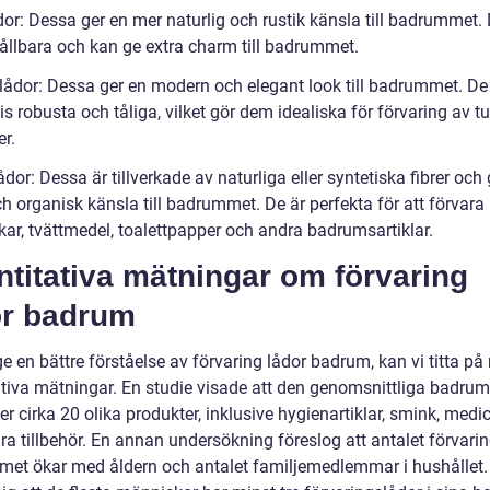
or: Dessa ger en mer naturlig och rustik känsla till badrummet. 
hållbara och kan ge extra charm till badrummet.
lådor: Dessa ger en modern och elegant look till badrummet. De
is robusta och tåliga, vilket gör dem idealiska för förvaring av t
r.
dor: Dessa är tillverkade av naturliga eller syntetiska fibrer och 
ch organisk känsla till badrummet. De är perfekta för att förvara
ar, tvättmedel, toalettpapper och andra badrumsartiklar.
titativa mätningar om förvaring
or badrum
ge en bättre förståelse av förvaring lådor badrum, kan vi titta på
ativa mätningar. En studie visade att den genomsnittliga badru
er cirka 20 olika produkter, inklusive hygienartiklar, smink, medi
a tillbehör. En annan undersökning föreslog att antalet förvarin
et ökar med åldern och antalet familjemedlemmar i hushållet.