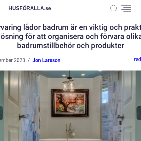
HUSFÖRALLA.
se
varing lådor badrum är en viktig och prak
lösning för att organisera och förvara olik
badrumstillbehör och produkter
red
ember 2023
Jon Larsson