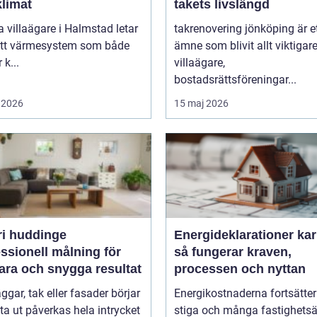
klimat
takets livslängd
villaägare i Halmstad letar
takrenovering jönköping är e
 ett värmesystem som både
ämne som blivit allt viktigare
 k...
villaägare,
bostadsrättsföreningar...
 2026
15 maj 2026
ri huddinge
Energideklarationer kar
ssionell målning för
så fungerar kraven,
ara och snygga resultat
processen och nyttan
ggar, tak eller fasader börjar
Energikostnaderna fortsätter
tta ut påverkas hela intrycket
stiga och många fastighetsä