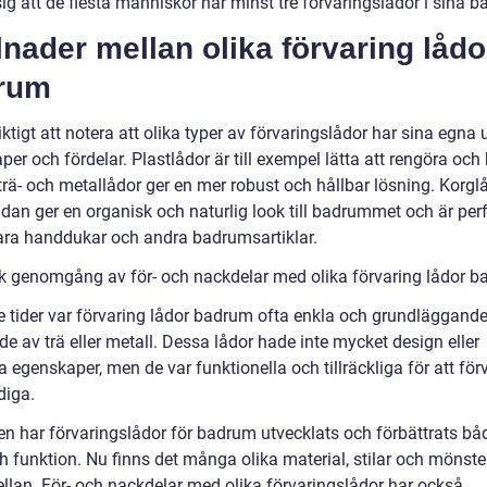
ig att de flesta människor har minst tre förvaringslådor i sina 
lnader mellan olika förvaring lådo
rum
iktigt att notera att olika typer av förvaringslådor har sina egna 
er och fördelar. Plastlådor är till exempel lätta att rengöra och b
rä- och metallådor ger en mer robust och hållbar lösning. Korgl
dan ger en organisk och naturlig look till badrummet och är perf
vara handdukar och andra badrumsartiklar.
sk genomgång av för- och nackdelar med olika förvaring lådor 
re tider var förvaring lådor badrum ofta enkla och grundläggande
ade av trä eller metall. Dessa lådor hade inte mycket design eller
a egenskaper, men de var funktionella och tillräckliga för att för
iga.
en har förvaringslådor för badrum utvecklats och förbättrats båd
 funktion. Nu finns det många olika material, stilar och mönster
ellan. För- och nackdelar med olika förvaringslådor har också