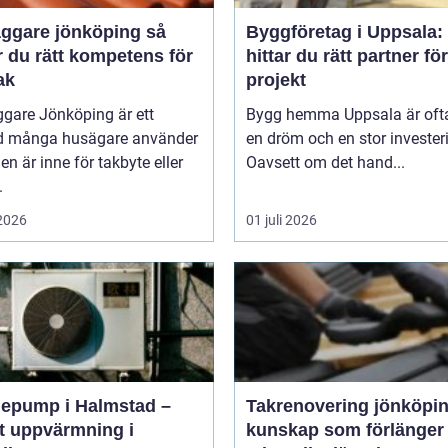
ggare jönköping så
Byggföretag i Uppsala:
r du rätt kompetens för
hittar du rätt partner för
tak
projekt
gare Jönköping är ett
Bygg hemma Uppsala är oft
d många husägare använder
en dröm och en stor invester
den är inne för takbyte eller
Oavsett om det hand...
.
 2026
01 juli 2026
epump i Halmstad –
Takrenovering jönköpi
t uppvärmning i
kunskap som förlänger