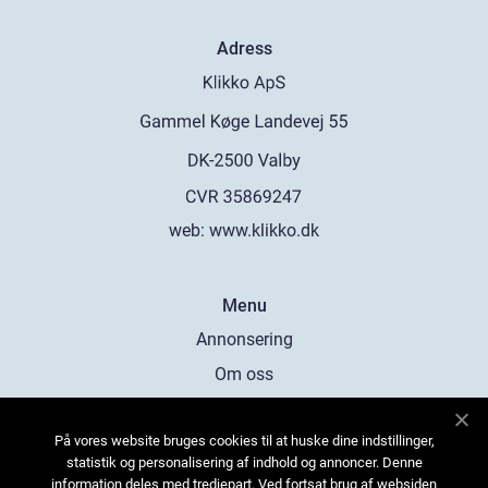
Adress
web:
www.klikko.dk
Menu
Annonsering
Om oss
Cookies
På vores website bruges cookies til at huske dine indstillinger,
Kontakta oss
statistik og personalisering af indhold og annoncer. Denne
Sitemap
information deles med tredjepart. Ved fortsat brug af websiden