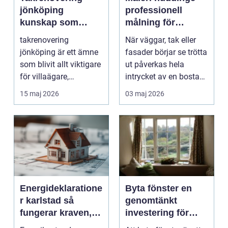
jönköping
professionell
kunskap som
målning för
förlänger takets
hållbara och
takrenovering
När väggar, tak eller
livslängd
snygga resultat
jönköping är ett ämne
fasader börjar se trötta
som blivit allt viktigare
ut påverkas hela
för villaägare,
intrycket av en bostad
bostadsrättsföreningar
eller fastigh...
15 maj 2026
03 maj 2026
...
Energideklaratione
Byta fönster en
r karlstad så
genomtänkt
fungerar kraven,
investering för
processen och
hem och plånbok