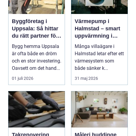
Byggföretag i
Värmepump i
Uppsala: Så hittar
Halmstad – smart
du rätt partner för
uppvärmning i
ditt projekt
kustklimat
Bygg hemma Uppsala
Många villaägare i
är ofta både en dröm
Halmstad letar efter ett
och en stor investering.
värmesystem som
Oavsett om det hand...
både sänker k...
01 juli 2026
31 maj 2026
Takrenovering
Måleri huddinge