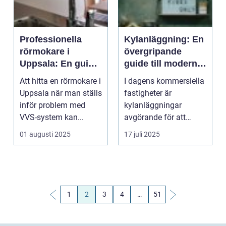
Professionella
Kylanläggning: En
rörmokare i
övergripande
Uppsala: En guide
guide till moderna
till ditt bästa val
kylsystem
Att hitta en rörmokare i
I dagens kommersiella
Uppsala när man ställs
fastigheter är
inför problem med
kylanläggningar
VVS-system kan...
avgörande för att
säke...
01 augusti 2025
17 juli 2025
1
2
3
4
…
51