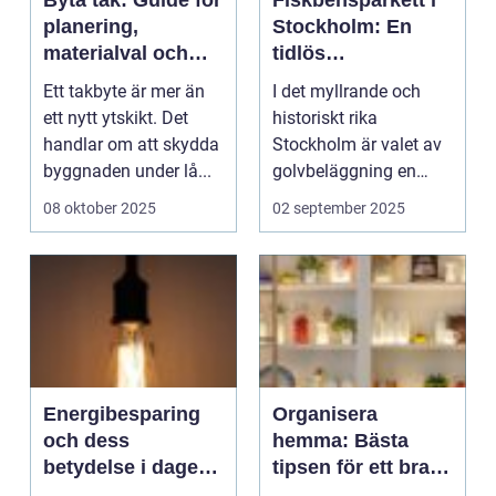
Byta tak: Guide för
Fiskbensparkett i
planering,
Stockholm: En
materialval och
tidlös
hållbara beslut
golvklassiker
Ett takbyte är mer än
I det myllrande och
ett nytt ytskikt. Det
historiskt rika
handlar om att skydda
Stockholm är valet av
byggnaden under lå...
golvbeläggning en
viktig aspekt ...
08 oktober 2025
02 september 2025
Energibesparing
Organisera
och dess
hemma: Bästa
betydelse i dagens
tipsen för ett bra
samhälle
resultat