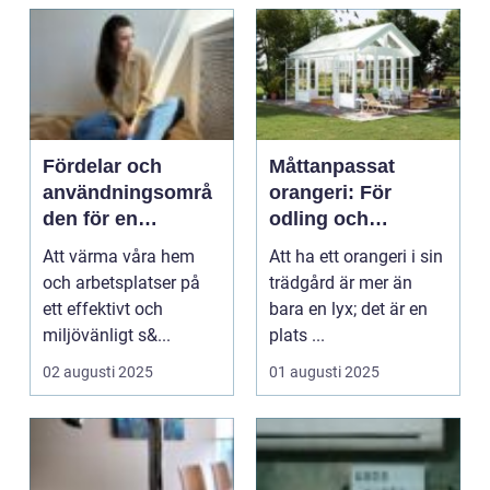
Fördelar och
Måttanpassat
användningsområ
orangeri: För
den för en
odling och
luftvärmepump
avkoppling året
Att värma våra hem
Att ha ett orangeri i sin
runt
och arbetsplatser på
trädgård är mer än
ett effektivt och
bara en lyx; det är en
miljövänligt s&...
plats ...
02 augusti 2025
01 augusti 2025