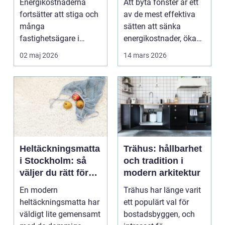
Energikostnaderna
Att byta fönster är ett
nyttan
fortsätter att stiga och
av de mest effektiva
många
sätten att sänka
fastighetsägare i
energikostnader, öka
Karlstad funderar på
boendekomfort och...
02 maj 2026
14 mars 2026
hur de kan m...
Heltäckningsmatta
Trähus: hållbarhet
i Stockholm: så
och tradition i
väljer du rätt för
modern arkitektur
hem och kontor
En modern
Trähus har länge varit
heltäckningsmatta har
ett populärt val för
väldigt lite gemensamt
bostadsbyggen, och