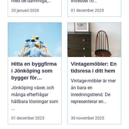
med de dammiga,
intresset fö...
svårstäd...
20 januari 2026
01 december 2025
Hitta en byggfirma
Vintagemöbler: En
i Jönköping som
tidsresa i ditt hem
bygger för
Vintage-möbler är mer
framtiden
Jönköping växer, och
än bara en
många efterfrågar
inredningstrend. De
hållbara lösningar som
representerar en
...
djupdykning i h...
01 december 2025
30 november 2025