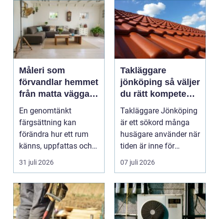
Måleri som
Takläggare
förvandlar hemmet
jönköping så väljer
från matta väggar
du rätt kompetens
till genomtänkt
för ditt tak
En genomtänkt
Takläggare Jönköping
helhet
färgsättning kan
är ett sökord många
förändra hur ett rum
husägare använder när
känns, uppfattas och
tiden är inne för
används. Med rätt
takbyte eller takre...
31 juli 2026
07 juli 2026
kulörer, ...