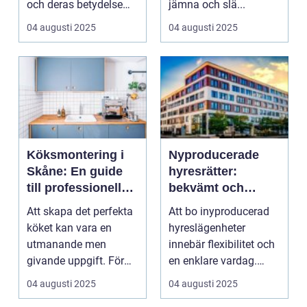
och deras betydelse
jämna och slä...
kan knappast &o...
04 augusti 2025
04 augusti 2025
Köksmontering i
Nyproducerade
Skåne: En guide
hyresrätter:
till professionell
bekvämt och
installation
modernt boende
Att skapa det perfekta
Att bo inyproducerad
hos k-fastigheter
köket kan vara en
hyreslägenheter
nyproduktion
utmanande men
innebär flexibilitet och
givande uppgift. För
en enklare vardag.
dem som bor i ...
Oavsett o...
04 augusti 2025
04 augusti 2025