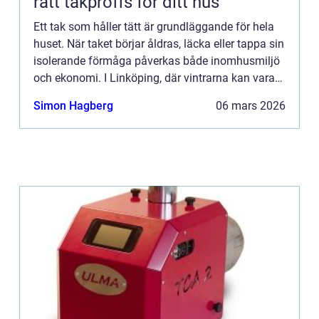
rätt takproffs för ditt hus
Ett tak som håller tätt är grundläggande för hela
huset. När taket börjar åldras, läcka eller tappa sin
isolerande förmåga påverkas både inomhusmiljö
och ekonomi. I Linköping, där vintrarna kan vara
snörika och somrarna varma, utsätts taken för
Simon Hagberg
06 mars 2026
stora...